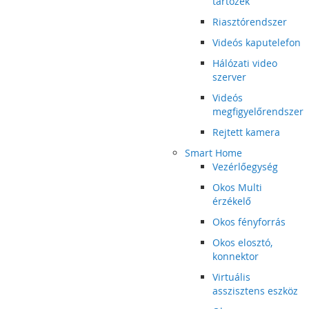
tartozék
Riasztórendszer
Videós kaputelefon
Hálózati video
szerver
Videós
megfigyelőrendszer
Rejtett kamera
Smart Home
Vezérlőegység
Okos Multi
érzékelő
Okos fényforrás
Okos elosztó,
konnektor
Virtuális
asszisztens eszköz