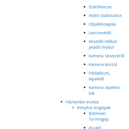
Szűrőlencse
Videó stabilizátor
Objektívsapka
Lencsevédő
Vezeték nélküli
jeladó modul
Kamera távvezérlő
Kamera konzol
Fotóalbum,
lapvédő
Kamera objektív
tok
Háztartási eszköz
Konyhai kisgépek
Botmixer,
Turmixgép
Aszaló