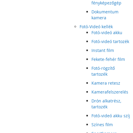
fényképezőgép
Dokumentum
kamera
Fotó-Videó kellék
Fotó-videó akku
Fotó-videó tartozék
Instant film
Fekete-fehér film
Fotó-rögzítő
tartozék
Kamera retesz
Kamerafelszerelés
Drón alkatrész,
tartozék
Fotó-videó akku szíj
Színes film