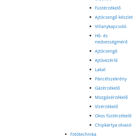
Füstérzékelő
Ajtócsengő készlet
Villanykapcsoló
Hő- és
nedvességmérő
Ajtócsengő
Ajtóvezérlő
Lakat
Páncélszekrény
Gázérzékelő
Mozgásérzékelő
Vízérzékelő
Okos füstérzékelő
Chipkártya olvasó
Fotótechnika