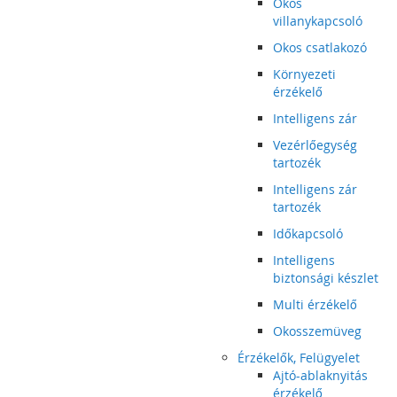
Okos
villanykapcsoló
Okos csatlakozó
Környezeti
érzékelő
Intelligens zár
Vezérlőegység
tartozék
Intelligens zár
tartozék
Időkapcsoló
Intelligens
biztonsági készlet
Multi érzékelő
Okosszemüveg
Érzékelők, Felügyelet
Ajtó-ablaknyitás
érzékelő