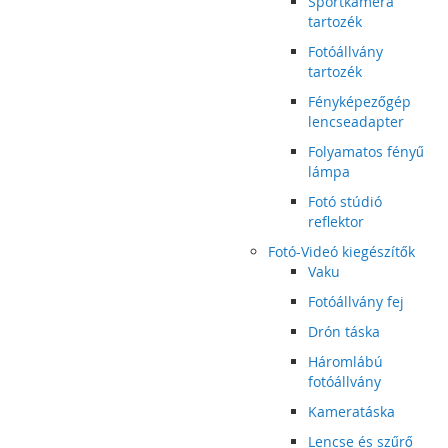
Sportkamera
tartozék
Fotóállvány
tartozék
Fényképezőgép
lencseadapter
Folyamatos fényű
lámpa
Fotó stúdió
reflektor
Fotó-Videó kiegészítők
Vaku
Fotóállvány fej
Drón táska
Háromlábú
fotóállvány
Kameratáska
Lencse és szűrő