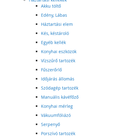
Akku töltő
Edény, Lábas
Háztartási elem
Kés, késtároló
Egyéb kellék
Konyhai eszközök
Vízszűrő tartozék
Fűszerőrlő
Időjárás állomás
Szódagép tartozék
Manuális kávéfőző
Konyhai mérleg
Vákuumfóliázó
Serpenyő
Porszívó tartozék