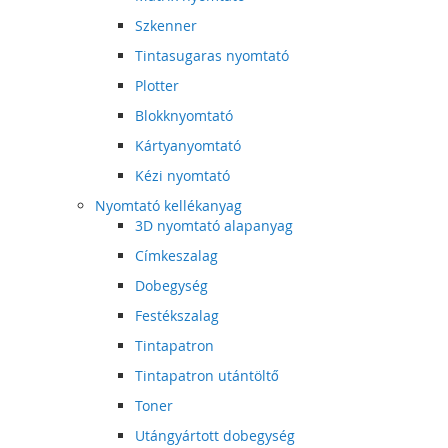
Szkenner
Tintasugaras nyomtató
Plotter
Blokknyomtató
Kártyanyomtató
Kézi nyomtató
Nyomtató kellékanyag
3D nyomtató alapanyag
Címkeszalag
Dobegység
Festékszalag
Tintapatron
Tintapatron utántöltő
Toner
Utángyártott dobegység