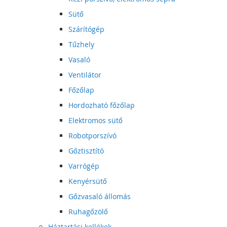
Sütő
Szárítógép
Tűzhely
Vasaló
Ventilátor
Főzőlap
Hordozható főzőlap
Elektromos sütő
Robotporszívó
Gőztisztító
Varrógép
Kenyérsütő
Gőzvasaló állomás
Ruhagőzölő
Háztartási kellékek