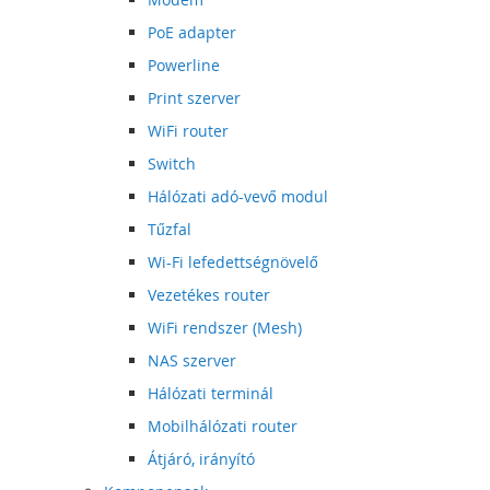
PoE adapter
Powerline
Print szerver
WiFi router
Switch
Hálózati adó-vevő modul
Tűzfal
Wi-Fi lefedettségnövelő
Vezetékes router
WiFi rendszer (Mesh)
NAS szerver
Hálózati terminál
Mobilhálózati router
Átjáró, irányító