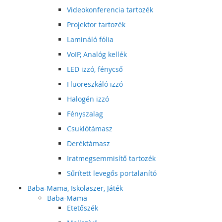
Videokonferencia tartozék
Projektor tartozék
Lamináló fólia
VoIP, Analóg kellék
LED izzó, fénycső
Fluoreszkáló izzó
Halogén izzó
Fényszalag
Csuklótámasz
Deréktámasz
Iratmegsemmisítő tartozék
Sűrített levegős portalanító
Baba-Mama, Iskolaszer, Játék
Baba-Mama
Etetőszék