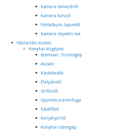
Kamera távvezérlő
Kamera konzol
Fotóalbum, lapvédő
Kamera objektív tok
Háztartási eszköz
Konyhai kisgépek
Botmixer, Turmixgép
Aszaló
Kávédaráló
Ételpároló
Grillsütő
Gyümölcscentrifuga
Kávéfőző
Kenyérpirító
Konyhai robotgép