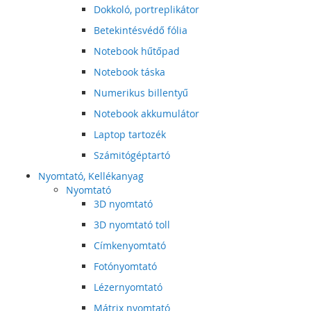
Dokkoló, portreplikátor
Betekintésvédő fólia
Notebook hűtőpad
Notebook táska
Numerikus billentyű
Notebook akkumulátor
Laptop tartozék
Számitógéptartó
Nyomtató, Kellékanyag
Nyomtató
3D nyomtató
3D nyomtató toll
Címkenyomtató
Fotónyomtató
Lézernyomtató
Mátrix nyomtató