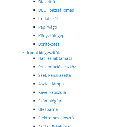
Diavetítő
DECT bázisállomás
Irodai szék
Papírvágó
Könyvkötőgép
Borítókötés
Irodai kiegészítők
Hát- és lábtámasz
Prezentációs eszköz
Széf, Pénzkazetta
Asztali lámpa
Kávé, kapszula
Számológép
Üléspárna
Elektromos elosztó
Asztali & Fali óra