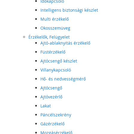
Időkapcsoló
Intelligens biztonsági készlet
Multi érzékelő
Okosszemüveg
Érzékelők, Felügyelet
Ajtó-ablaknyitás érzékelő
Füstérzékelő
Ajtócsengő készlet
Villanykapcsoló
Hő- és nedvességmérő
Ajtócsengő
Ajtóvezérlő
Lakat
Páncélszekrény
Gázérzékelő
Mozgásérzékelő