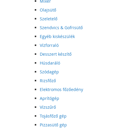
Mixer
Olajsütő
Szeletelő
Szendvics & Gofrisütő
Egyéb kiskészülék
Vízforraló
Desszert készítő
Húsdaráló
Szódagép
Rizsfőző
Elektromos főzőedény
Aprítógép
Vízszűrő
Tojásfőző gép
Pizzasütő gép