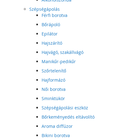
Szépségápolás
Férfi borotva
Bőrápoló
Epilátor
Hajszárító
Hajvágó, szakállvágó
Manikűr-pedikűr
Szőrtelenítő
Hajformázó
Női borotva
Sminktükör
Szépségápolási eszköz
Bőrkeményedés eltávolító
Aroma diffúzor
Bikini borotva