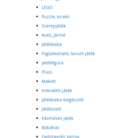
LEGO
Puzzle, kirakó
Szerepjáték
Autó, jármű
Játékbaba
Foglalkoztató, tanuló játék
Játékfigura
Plüss
Makett
Interaktív játék
Játékbaba kiegészítő
Játékszett
Kézműves játék
Babaház
Gyűjtögetős kártya