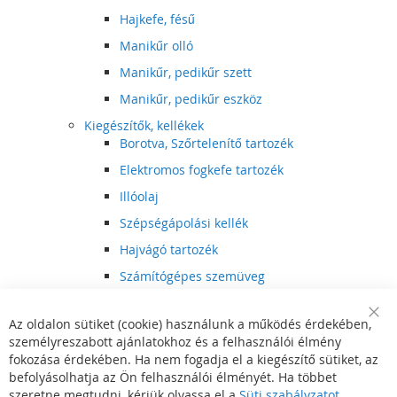
Hajkefe, fésű
Manikűr olló
Manikűr, pedikűr szett
Manikűr, pedikűr eszköz
Kiegészítők, kellékek
Borotva, Szőrtelenítő tartozék
Elektromos fogkefe tartozék
Illóolaj
Szépségápolási kellék
Hajvágó tartozék
Számítógépes szemüveg
Egészségápolási kellék
Az oldalon sütiket (cookie) használunk a működés érdekében,
Hajvágó kiegészítő
Clo
személyreszabott ajánlatokhoz és a felhasználói élmény
Coo
Szórakoztató elektronika
Bar
fokozása érdekében. Ha nem fogadja el a kiegészítő sütiket, az
Multimédia
befolyásolhatja az Ön felhasználói élményét. Ha többet
DVD, BluRay lejátszó
szeretne megtudni, kérjük olvassa el a
Süti szabályzatot