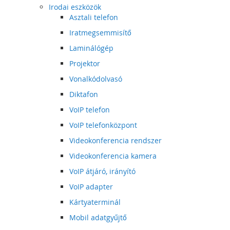
Irodai eszközök
Asztali telefon
Iratmegsemmisítő
Laminálógép
Projektor
Vonalkódolvasó
Diktafon
VoIP telefon
VoIP telefonközpont
Videokonferencia rendszer
Videokonferencia kamera
VoIP átjáró, irányító
VoIP adapter
Kártyaterminál
Mobil adatgyűjtő