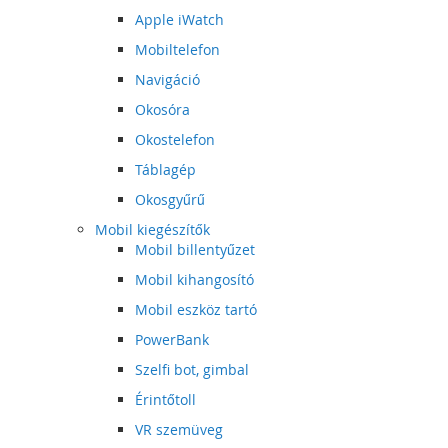
Apple iWatch
Mobiltelefon
Navigáció
Okosóra
Okostelefon
Táblagép
Okosgyűrű
Mobil kiegészítők
Mobil billentyűzet
Mobil kihangosító
Mobil eszköz tartó
PowerBank
Szelfi bot, gimbal
Érintőtoll
VR szemüveg