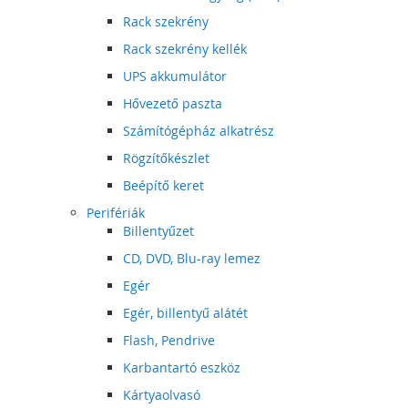
Rack szekrény
Rack szekrény kellék
UPS akkumulátor
Hővezető paszta
Számítógépház alkatrész
Rögzítőkészlet
Beépítő keret
Perifériák
Billentyűzet
CD, DVD, Blu-ray lemez
Egér
Egér, billentyű alátét
Flash, Pendrive
Karbantartó eszköz
Kártyaolvasó