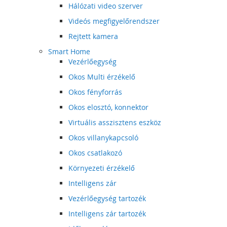
Hálózati video szerver
Videós megfigyelőrendszer
Rejtett kamera
Smart Home
Vezérlőegység
Okos Multi érzékelő
Okos fényforrás
Okos elosztó, konnektor
Virtuális asszisztens eszköz
Okos villanykapcsoló
Okos csatlakozó
Környezeti érzékelő
Intelligens zár
Vezérlőegység tartozék
Intelligens zár tartozék