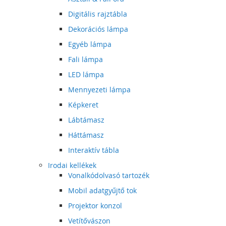
Digitális rajztábla
Dekorációs lámpa
Egyéb lámpa
Fali lámpa
LED lámpa
Mennyezeti lámpa
Képkeret
Lábtámasz
Háttámasz
Interaktív tábla
Irodai kellékek
Vonalkódolvasó tartozék
Mobil adatgyűjtő tok
Projektor konzol
Vetítővászon