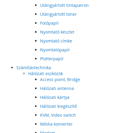
Utángyártott tintapatron
Utángyártott toner
Fotópapír
Nyomtató készlet
Nyomtató címke
Nyomtatópapír
Plotterpapír
Számítástechnika
Hálózati eszközök
Access point, Bridge
Hálózati antenna
Hálózati kártya
Hálózati kiegészítő
KVM, Video switch
Média konverter
Modem