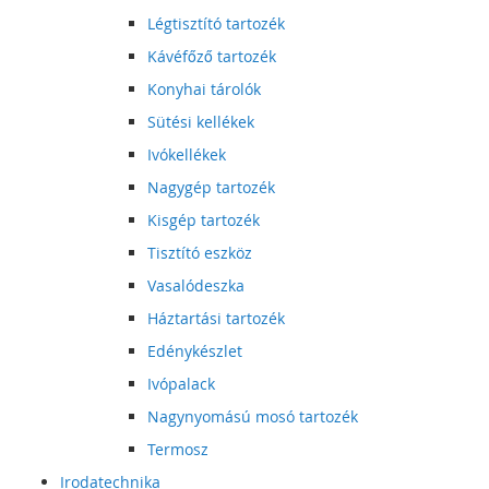
Légtisztító tartozék
Kávéfőző tartozék
Konyhai tárolók
Sütési kellékek
Ivókellékek
Nagygép tartozék
Kisgép tartozék
Tisztító eszköz
Vasalódeszka
Háztartási tartozék
Edénykészlet
Ivópalack
Nagynyomású mosó tartozék
Termosz
Irodatechnika