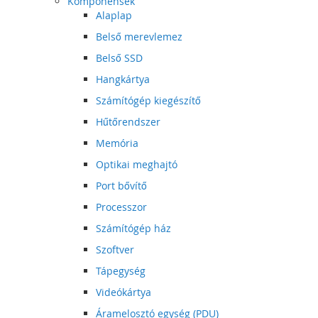
Komponensek
Alaplap
Belső merevlemez
Belső SSD
Hangkártya
Számítógép kiegészítő
Hűtőrendszer
Memória
Optikai meghajtó
Port bővítő
Processzor
Számítógép ház
Szoftver
Tápegység
Videókártya
Áramelosztó egység (PDU)