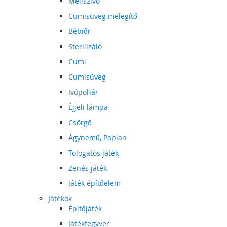
Mellszívó
Cumisüveg melegítő
Bébiőr
Sterilizáló
Cumi
Cumisüveg
Ivópohár
Éjjeli lámpa
Csörgő
Ágynemű, Paplan
Tologatós játék
Zenés játék
Játék építőelem
Játékok
Épitőjáték
Játékfegyver