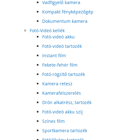
Vadfigyelő kamera
Kompakt fényképezőgép
Dokumentum kamera
Fotó-Videó kellék
Fotó-videó akku
Fotó-videó tartozék
Instant film
Fekete-fehér film
Fotó-rögzítő tartozék
Kamera retesz
Kamerafelszerelés
Drón alkatrész, tartozék
Fotó-videó akku szíj
Színes film
Sportkamera tartozék
Fotóállvány tartozék