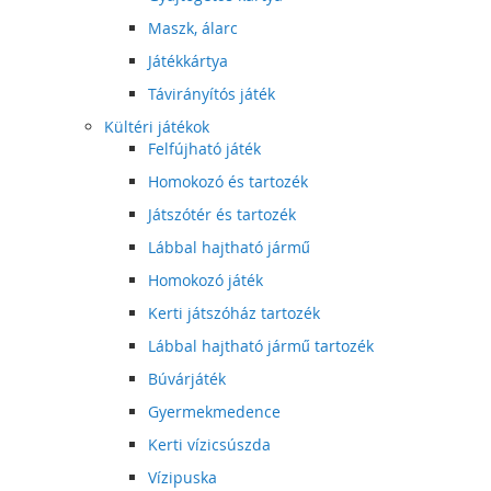
Maszk, álarc
Játékkártya
Távirányítós játék
Kültéri játékok
Felfújható játék
Homokozó és tartozék
Játszótér és tartozék
Lábbal hajtható jármű
Homokozó játék
Kerti játszóház tartozék
Lábbal hajtható jármű tartozék
Búvárjáték
Gyermekmedence
Kerti vízicsúszda
Vízipuska