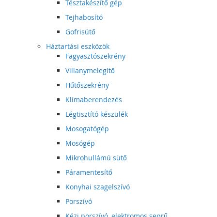
Tésztakészítő gép
Tejhabosító
Gofrisütő
Háztartási eszközök
Fagyasztószekrény
Villanymelegítő
Hűtőszekrény
Klímaberendezés
Légtisztító készülék
Mosogatógép
Mosógép
Mikrohullámú sütő
Páramentesítő
Konyhai szagelszívó
Porszívó
Kézi porszívó, elektromos seprű