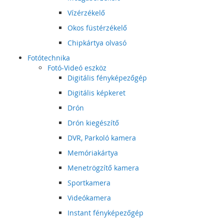
Vízérzékelő
Okos füstérzékelő
Chipkártya olvasó
Fotótechnika
Fotó-Videó eszköz
Digitális fényképezőgép
Digitális képkeret
Drón
Drón kiegészítő
DVR, Parkoló kamera
Memóriakártya
Menetrögzítő kamera
Sportkamera
Videókamera
Instant fényképezőgép