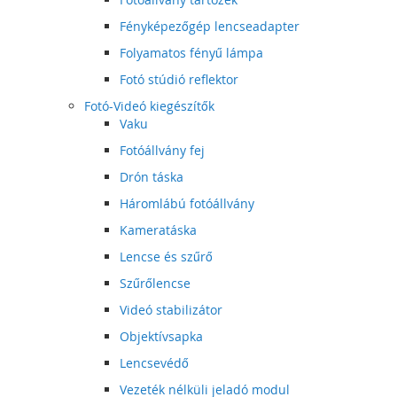
Fényképezőgép lencseadapter
Folyamatos fényű lámpa
Fotó stúdió reflektor
Fotó-Videó kiegészítők
Vaku
Fotóállvány fej
Drón táska
Háromlábú fotóállvány
Kameratáska
Lencse és szűrő
Szűrőlencse
Videó stabilizátor
Objektívsapka
Lencsevédő
Vezeték nélküli jeladó modul