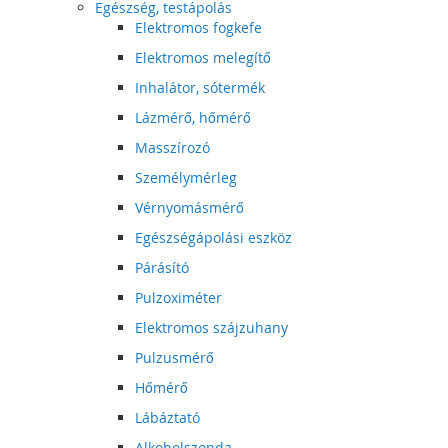
Egészség, testápolás
Elektromos fogkefe
Elektromos melegítő
Inhalátor, sótermék
Lázmérő, hőmérő
Masszírozó
Személymérleg
Vérnyomásmérő
Egészségápolási eszköz
Párásító
Pulzoximéter
Elektromos szájzuhany
Pulzusmérő
Hőmérő
Lábáztató
Alkoholszonda