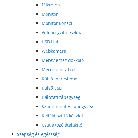
Mikrofon
Monitor
Monitor konzol
Videorögzítő eszköz
USB Hub
Webkamera
Merevlemez dokkoló
Merevlemez ház
Külső merevlemez
Külső SSD
Hálózati tápegység
Szünetmentes tápegység
Kelléktisztító készlet
Csatlakozó átalakító
Szépség és egészség