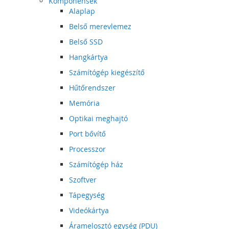
Komponensek
Alaplap
Belső merevlemez
Belső SSD
Hangkártya
Számítógép kiegészítő
Hűtőrendszer
Memória
Optikai meghajtó
Port bővítő
Processzor
Számítógép ház
Szoftver
Tápegység
Videókártya
Áramelosztó egység (PDU)