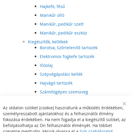
Hajkefe, fésű
Manikűr olló
Manikűr, pedikűr szett
Manikűr, pedikűr eszköz
Kiegészítők, kellékek
Borotva, Szőrtelenítő tartozék
Elektromos fogkefe tartozék
Illóolaj
Szépségápolási kellék
Hajvágó tartozék
Számítógépes szemüveg
Egészségápolási kellék
Az oldalon sütiket (cookie) használunk a működés érdekében,
Hajvágó kiegészítő
Clo
személyreszabott ajánlatokhoz és a felhasználói élmény
Coo
Szórakoztató elektronika
Bar
fokozása érdekében. Ha nem fogadja el a kiegészítő sütiket, az
Multimédia
befolyásolhatja az Ön felhasználói élményét. Ha többet
DVD, BluRay lejátszó
szeretne megtudni, kérjük olvassa el a
Süti szabályzatot