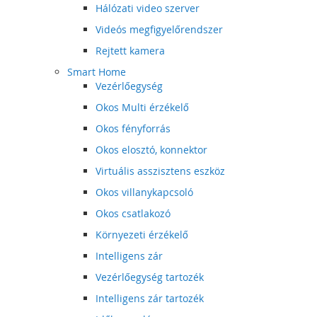
Hálózati video szerver
Videós megfigyelőrendszer
Rejtett kamera
Smart Home
Vezérlőegység
Okos Multi érzékelő
Okos fényforrás
Okos elosztó, konnektor
Virtuális asszisztens eszköz
Okos villanykapcsoló
Okos csatlakozó
Környezeti érzékelő
Intelligens zár
Vezérlőegység tartozék
Intelligens zár tartozék