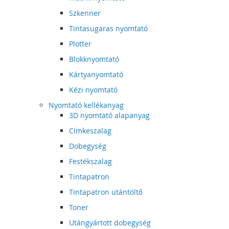
Szkenner
Tintasugaras nyomtató
Plotter
Blokknyomtató
Kártyanyomtató
Kézi nyomtató
Nyomtató kellékanyag
3D nyomtató alapanyag
Címkeszalag
Dobegység
Festékszalag
Tintapatron
Tintapatron utántöltő
Toner
Utángyártott dobegység