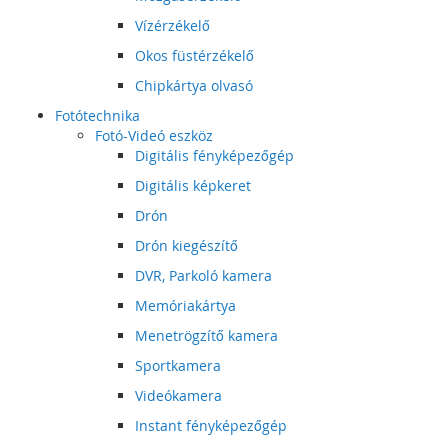
Vízérzékelő
Okos füstérzékelő
Chipkártya olvasó
Fotótechnika
Fotó-Videó eszköz
Digitális fényképezőgép
Digitális képkeret
Drón
Drón kiegészítő
DVR, Parkoló kamera
Memóriakártya
Menetrögzítő kamera
Sportkamera
Videókamera
Instant fényképezőgép