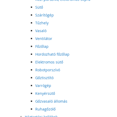
Sütő
Szárítógép
Tűzhely
Vasaló
Ventilátor
Főzőlap
Hordozható főzőlap
Elektromos sütő
Robotporszívó
Gőztisztító
Varrógép
Kenyérsütő
Gőzvasaló állomás
Ruhagőzölő
Háztartási kellékek