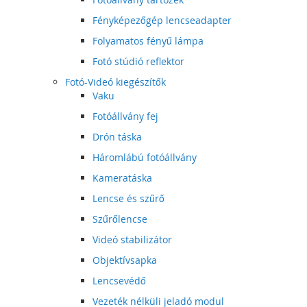
Fényképezőgép lencseadapter
Folyamatos fényű lámpa
Fotó stúdió reflektor
Fotó-Videó kiegészítők
Vaku
Fotóállvány fej
Drón táska
Háromlábú fotóállvány
Kameratáska
Lencse és szűrő
Szűrőlencse
Videó stabilizátor
Objektívsapka
Lencsevédő
Vezeték nélküli jeladó modul