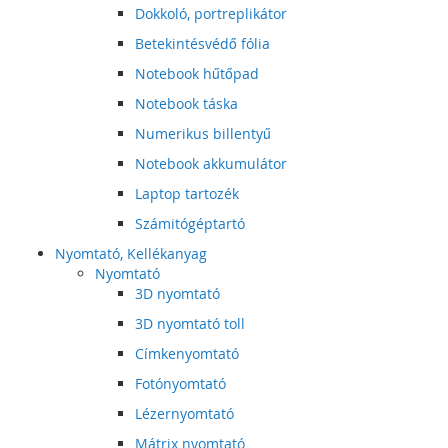
Dokkoló, portreplikátor
Betekintésvédő fólia
Notebook hűtőpad
Notebook táska
Numerikus billentyű
Notebook akkumulátor
Laptop tartozék
Számitógéptartó
Nyomtató, Kellékanyag
Nyomtató
3D nyomtató
3D nyomtató toll
Címkenyomtató
Fotónyomtató
Lézernyomtató
Mátrix nyomtató