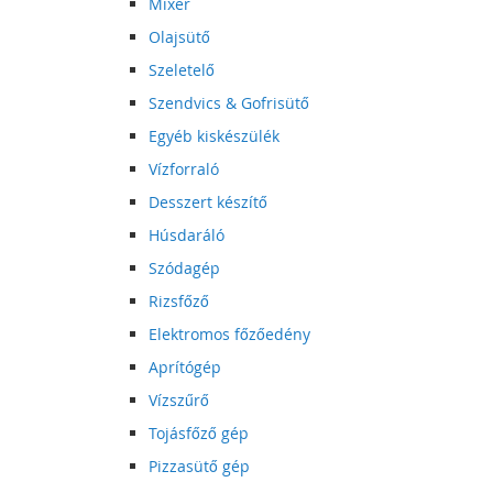
Mixer
Olajsütő
Szeletelő
Szendvics & Gofrisütő
Egyéb kiskészülék
Vízforraló
Desszert készítő
Húsdaráló
Szódagép
Rizsfőző
Elektromos főzőedény
Aprítógép
Vízszűrő
Tojásfőző gép
Pizzasütő gép