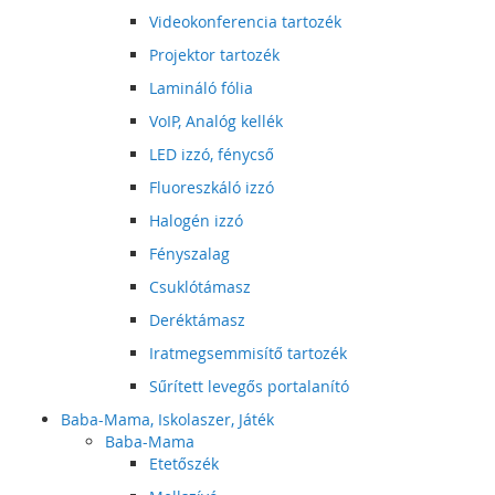
Videokonferencia tartozék
Projektor tartozék
Lamináló fólia
VoIP, Analóg kellék
LED izzó, fénycső
Fluoreszkáló izzó
Halogén izzó
Fényszalag
Csuklótámasz
Deréktámasz
Iratmegsemmisítő tartozék
Sűrített levegős portalanító
Baba-Mama, Iskolaszer, Játék
Baba-Mama
Etetőszék