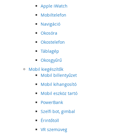
Apple iWatch
Mobiltelefon
Navigáció
Okosóra
Okostelefon
Táblagép
Okosgyűrű
Mobil kiegészítők
Mobil billentyűzet
Mobil kihangosító
Mobil eszköz tartó
PowerBank
Szelfi bot, gimbal
Érintőtoll
VR szemüveg