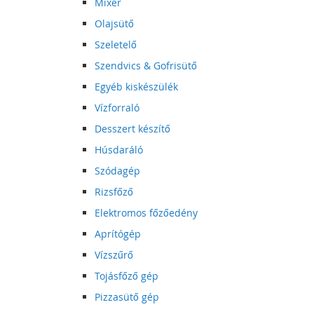
Mixer
Olajsütő
Szeletelő
Szendvics & Gofrisütő
Egyéb kiskészülék
Vízforraló
Desszert készítő
Húsdaráló
Szódagép
Rizsfőző
Elektromos főzőedény
Aprítógép
Vízszűrő
Tojásfőző gép
Pizzasütő gép