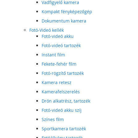
Vadfigyelő kamera
Kompakt fényképezőgép
Dokumentum kamera
Fotó-Videó kellék
Fotó-videó akku
Fotó-videó tartozék
Instant film
Fekete-fehér film
Fotó-rögzítő tartozék
Kamera retesz
Kamerafelszerelés
Drón alkatrész, tartozék
Fotó-videó akku szíj
Színes film
Sportkamera tartozék
Fotóállvány tartozék