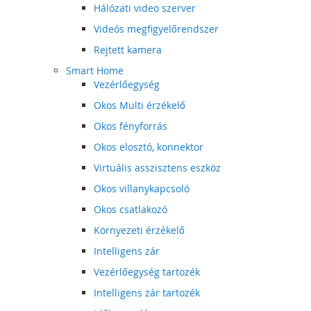
Hálózati video szerver
Videós megfigyelőrendszer
Rejtett kamera
Smart Home
Vezérlőegység
Okos Multi érzékelő
Okos fényforrás
Okos elosztó, konnektor
Virtuális asszisztens eszköz
Okos villanykapcsoló
Okos csatlakozó
Környezeti érzékelő
Intelligens zár
Vezérlőegység tartozék
Intelligens zár tartozék