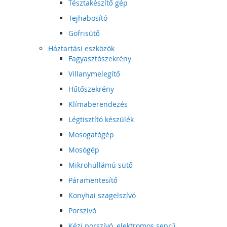
Tésztakészítő gép
Tejhabosító
Gofrisütő
Háztartási eszközök
Fagyasztószekrény
Villanymelegítő
Hűtőszekrény
Klímaberendezés
Légtisztító készülék
Mosogatógép
Mosógép
Mikrohullámú sütő
Páramentesítő
Konyhai szagelszívó
Porszívó
Kézi porszívó, elektromos seprű