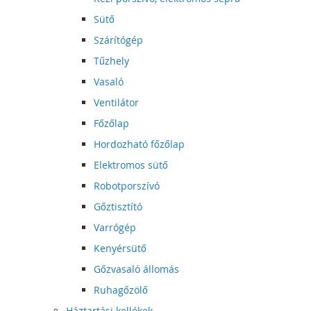
Sütő
Szárítógép
Tűzhely
Vasaló
Ventilátor
Főzőlap
Hordozható főzőlap
Elektromos sütő
Robotporszívó
Gőztisztító
Varrógép
Kenyérsütő
Gőzvasaló állomás
Ruhagőzölő
Háztartási kellékek