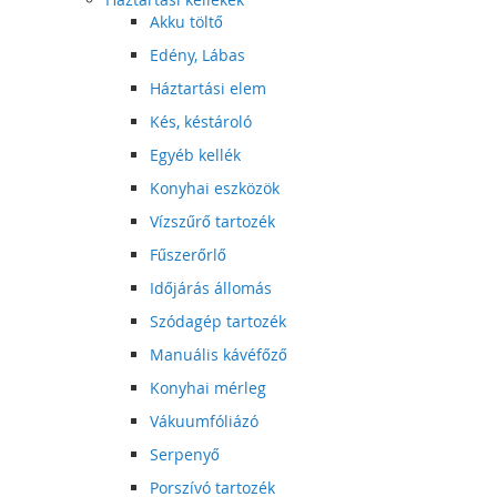
Akku töltő
Edény, Lábas
Háztartási elem
Kés, késtároló
Egyéb kellék
Konyhai eszközök
Vízszűrő tartozék
Fűszerőrlő
Időjárás állomás
Szódagép tartozék
Manuális kávéfőző
Konyhai mérleg
Vákuumfóliázó
Serpenyő
Porszívó tartozék