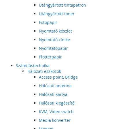
Utángyártott tintapatron
Utángyártott toner
Fotópapír
Nyomtató készlet
Nyomtató címke
Nyomtatópapír
Plotterpapír
Számítástechnika
Hálózati eszközök
Access point, Bridge
Hálózati antenna
Hálózati kártya
Hálózati kiegészítő
KVM, Video switch
Média konverter
Modem