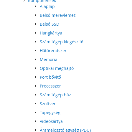
Komponensek
Alaplap
Belső merevlemez
Belső SSD
Hangkártya
Számítógép kiegészítő
Hűtőrendszer
Memória
Optikai meghajtó
Port bővítő
Processzor
Számítógép ház
Szoftver
Tápegység
Videókártya
Áramelosztó egység (PDU)