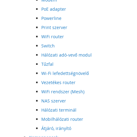
PoE adapter
Powerline
Print szerver
WiFi router
Switch
Hálózati adó-vevő modul
Tűzfal
Wi-Fi lefedettségnövelő
Vezetékes router
WiFi rendszer (Mesh)
NAS szerver
Hálózati terminál
Mobilhálózati router
Átjáró, irányító