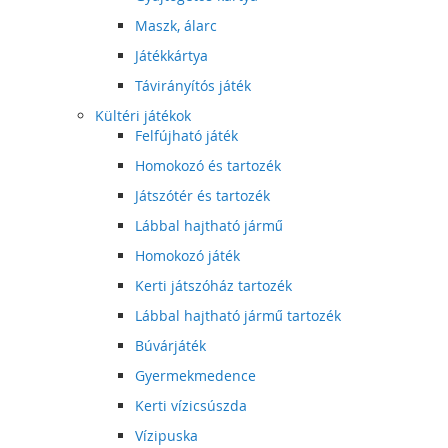
Maszk, álarc
Játékkártya
Távirányítós játék
Kültéri játékok
Felfújható játék
Homokozó és tartozék
Játszótér és tartozék
Lábbal hajtható jármű
Homokozó játék
Kerti játszóház tartozék
Lábbal hajtható jármű tartozék
Búvárjáték
Gyermekmedence
Kerti vízicsúszda
Vízipuska