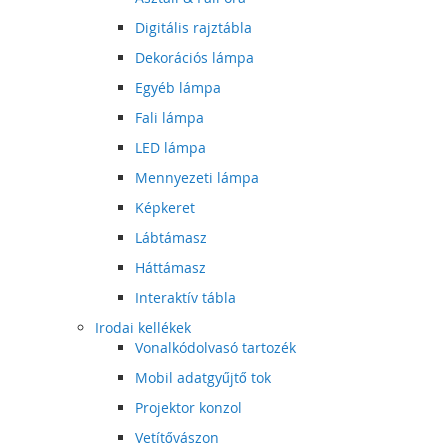
Digitális rajztábla
Dekorációs lámpa
Egyéb lámpa
Fali lámpa
LED lámpa
Mennyezeti lámpa
Képkeret
Lábtámasz
Háttámasz
Interaktív tábla
Irodai kellékek
Vonalkódolvasó tartozék
Mobil adatgyűjtő tok
Projektor konzol
Vetítővászon