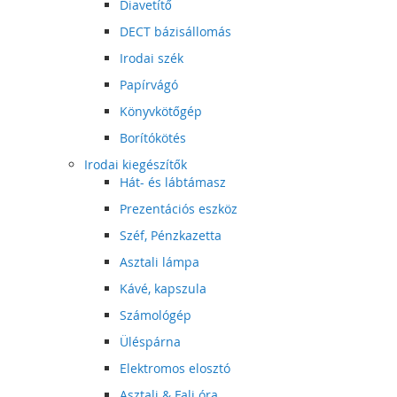
Diavetítő
DECT bázisállomás
Irodai szék
Papírvágó
Könyvkötőgép
Borítókötés
Irodai kiegészítők
Hát- és lábtámasz
Prezentációs eszköz
Széf, Pénzkazetta
Asztali lámpa
Kávé, kapszula
Számológép
Üléspárna
Elektromos elosztó
Asztali & Fali óra