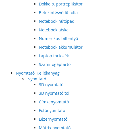
Dokkoló, portreplikátor
Betekintésvédő fólia
Notebook hűtőpad
Notebook táska
Numerikus billentyű
Notebook akkumulátor
Laptop tartozék
Számitógéptartó
Nyomtató, Kellékanyag
Nyomtató
3D nyomtató
3D nyomtató toll
Címkenyomtató
Fotónyomtató
Lézernyomtató
Mátrix nyomtató