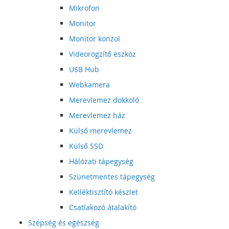
Mikrofon
Monitor
Monitor konzol
Videorögzítő eszköz
USB Hub
Webkamera
Merevlemez dokkoló
Merevlemez ház
Külső merevlemez
Külső SSD
Hálózati tápegység
Szünetmentes tápegység
Kelléktisztító készlet
Csatlakozó átalakító
Szépség és egészség