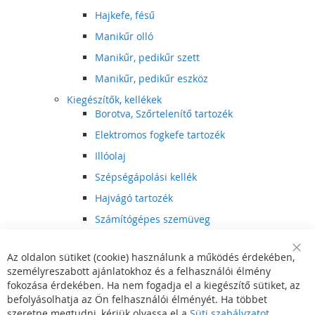
Hajkefe, fésű
Manikűr olló
Manikűr, pedikűr szett
Manikűr, pedikűr eszköz
Kiegészítők, kellékek
Borotva, Szőrtelenítő tartozék
Elektromos fogkefe tartozék
Illóolaj
Szépségápolási kellék
Hajvágó tartozék
Számítógépes szemüveg
Egészségápolási kellék
Az oldalon sütiket (cookie) használunk a működés érdekében,
Hajvágó kiegészítő
Clo
személyreszabott ajánlatokhoz és a felhasználói élmény
Coo
Szórakoztató elektronika
Bar
fokozása érdekében. Ha nem fogadja el a kiegészítő sütiket, az
Multimédia
befolyásolhatja az Ön felhasználói élményét. Ha többet
DVD, BluRay lejátszó
szeretne megtudni, kérjük olvassa el a
Süti szabályzatot