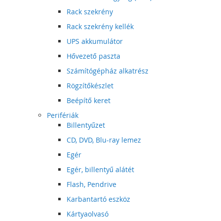
Rack szekrény
Rack szekrény kellék
UPS akkumulátor
Hővezető paszta
Számítógépház alkatrész
Rögzítőkészlet
Beépítő keret
Perifériák
Billentyűzet
CD, DVD, Blu-ray lemez
Egér
Egér, billentyű alátét
Flash, Pendrive
Karbantartó eszköz
Kártyaolvasó