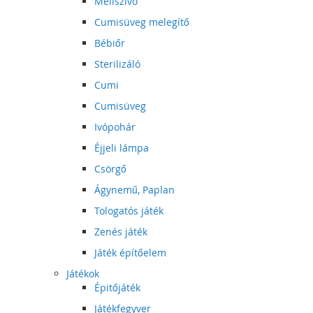
Mellszívó
Cumisüveg melegítő
Bébiőr
Sterilizáló
Cumi
Cumisüveg
Ivópohár
Éjjeli lámpa
Csörgő
Ágynemű, Paplan
Tologatós játék
Zenés játék
Játék építőelem
Játékok
Épitőjáték
Játékfegyver