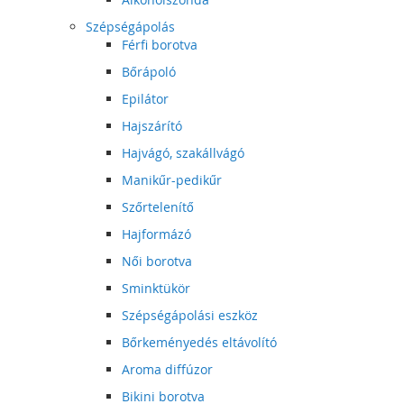
Szépségápolás
Férfi borotva
Bőrápoló
Epilátor
Hajszárító
Hajvágó, szakállvágó
Manikűr-pedikűr
Szőrtelenítő
Hajformázó
Női borotva
Sminktükör
Szépségápolási eszköz
Bőrkeményedés eltávolító
Aroma diffúzor
Bikini borotva