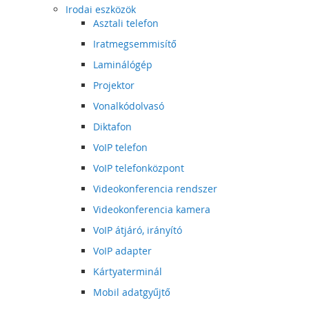
Irodai eszközök
Asztali telefon
Iratmegsemmisítő
Laminálógép
Projektor
Vonalkódolvasó
Diktafon
VoIP telefon
VoIP telefonközpont
Videokonferencia rendszer
Videokonferencia kamera
VoIP átjáró, irányító
VoIP adapter
Kártyaterminál
Mobil adatgyűjtő