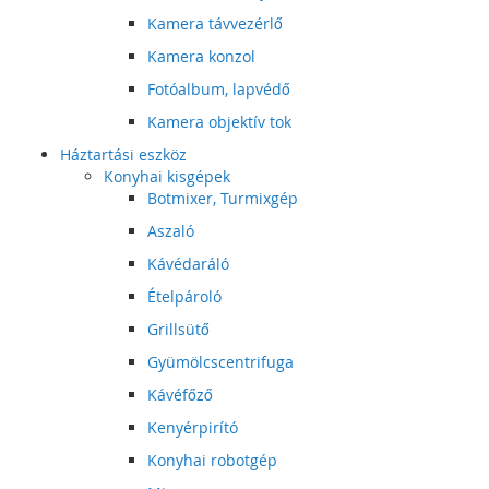
Kamera távvezérlő
Kamera konzol
Fotóalbum, lapvédő
Kamera objektív tok
Háztartási eszköz
Konyhai kisgépek
Botmixer, Turmixgép
Aszaló
Kávédaráló
Ételpároló
Grillsütő
Gyümölcscentrifuga
Kávéfőző
Kenyérpirító
Konyhai robotgép