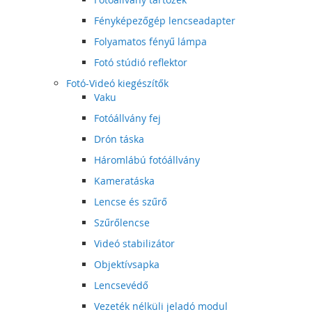
Fényképezőgép lencseadapter
Folyamatos fényű lámpa
Fotó stúdió reflektor
Fotó-Videó kiegészítők
Vaku
Fotóállvány fej
Drón táska
Háromlábú fotóállvány
Kameratáska
Lencse és szűrő
Szűrőlencse
Videó stabilizátor
Objektívsapka
Lencsevédő
Vezeték nélküli jeladó modul