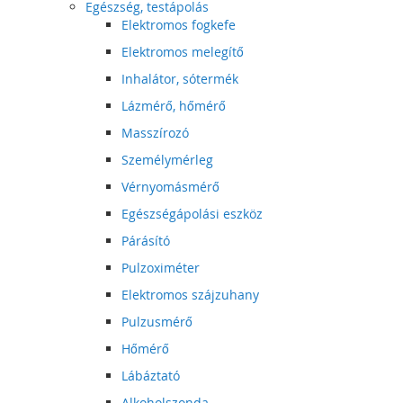
Egészség, testápolás
Elektromos fogkefe
Elektromos melegítő
Inhalátor, sótermék
Lázmérő, hőmérő
Masszírozó
Személymérleg
Vérnyomásmérő
Egészségápolási eszköz
Párásító
Pulzoximéter
Elektromos szájzuhany
Pulzusmérő
Hőmérő
Lábáztató
Alkoholszonda