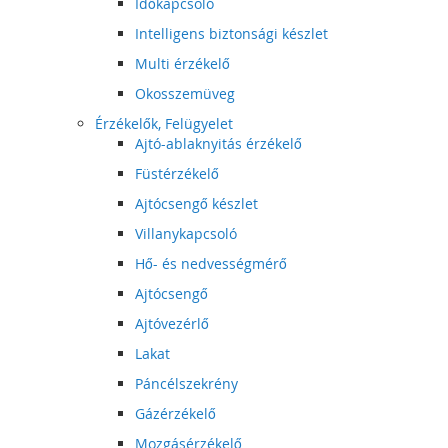
Időkapcsoló
Intelligens biztonsági készlet
Multi érzékelő
Okosszemüveg
Érzékelők, Felügyelet
Ajtó-ablaknyitás érzékelő
Füstérzékelő
Ajtócsengő készlet
Villanykapcsoló
Hő- és nedvességmérő
Ajtócsengő
Ajtóvezérlő
Lakat
Páncélszekrény
Gázérzékelő
Mozgásérzékelő