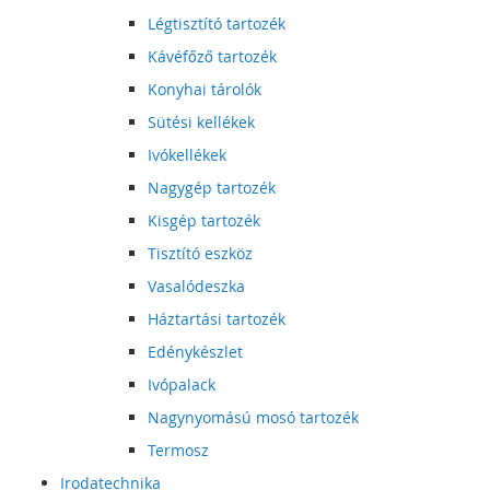
Légtisztító tartozék
Kávéfőző tartozék
Konyhai tárolók
Sütési kellékek
Ivókellékek
Nagygép tartozék
Kisgép tartozék
Tisztító eszköz
Vasalódeszka
Háztartási tartozék
Edénykészlet
Ivópalack
Nagynyomású mosó tartozék
Termosz
Irodatechnika