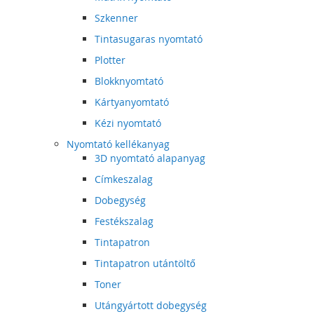
Szkenner
Tintasugaras nyomtató
Plotter
Blokknyomtató
Kártyanyomtató
Kézi nyomtató
Nyomtató kellékanyag
3D nyomtató alapanyag
Címkeszalag
Dobegység
Festékszalag
Tintapatron
Tintapatron utántöltő
Toner
Utángyártott dobegység