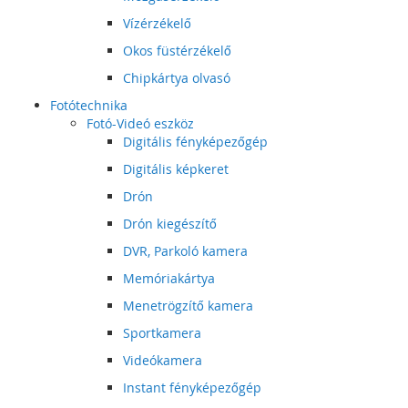
Vízérzékelő
Okos füstérzékelő
Chipkártya olvasó
Fotótechnika
Fotó-Videó eszköz
Digitális fényképezőgép
Digitális képkeret
Drón
Drón kiegészítő
DVR, Parkoló kamera
Memóriakártya
Menetrögzítő kamera
Sportkamera
Videókamera
Instant fényképezőgép