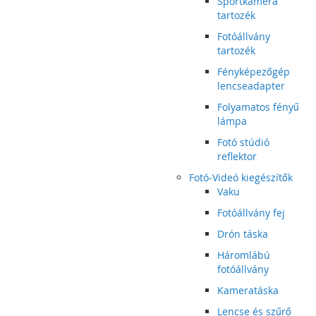
Sportkamera
tartozék
Fotóállvány
tartozék
Fényképezőgép
lencseadapter
Folyamatos fényű
lámpa
Fotó stúdió
reflektor
Fotó-Videó kiegészítők
Vaku
Fotóállvány fej
Drón táska
Háromlábú
fotóállvány
Kameratáska
Lencse és szűrő