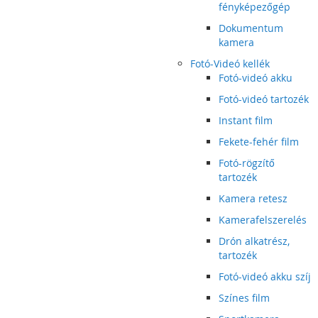
fényképezőgép
Dokumentum
kamera
Fotó-Videó kellék
Fotó-videó akku
Fotó-videó tartozék
Instant film
Fekete-fehér film
Fotó-rögzítő
tartozék
Kamera retesz
Kamerafelszerelés
Drón alkatrész,
tartozék
Fotó-videó akku szíj
Színes film