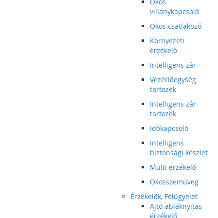
Okos
villanykapcsoló
Okos csatlakozó
Környezeti
érzékelő
Intelligens zár
Vezérlőegység
tartozék
Intelligens zár
tartozék
Időkapcsoló
Intelligens
biztonsági készlet
Multi érzékelő
Okosszemüveg
Érzékelők, Felügyelet
Ajtó-ablaknyitás
érzékelő