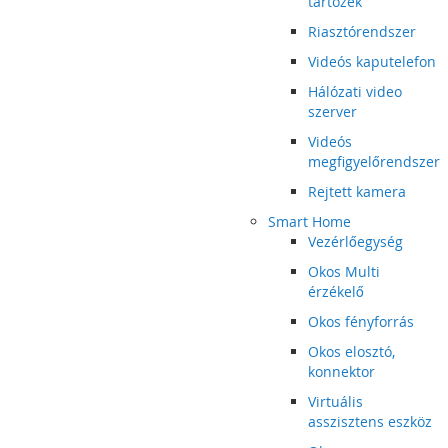
tartozék
Riasztórendszer
Videós kaputelefon
Hálózati video
szerver
Videós
megfigyelőrendszer
Rejtett kamera
Smart Home
Vezérlőegység
Okos Multi
érzékelő
Okos fényforrás
Okos elosztó,
konnektor
Virtuális
asszisztens eszköz