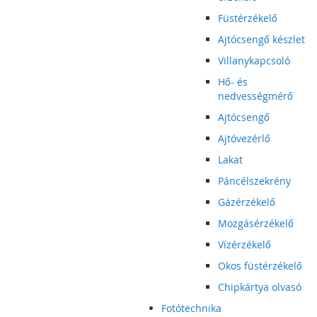
Füstérzékelő
Ajtócsengő készlet
Villanykapcsoló
Hő- és
nedvességmérő
Ajtócsengő
Ajtóvezérlő
Lakat
Páncélszekrény
Gázérzékelő
Mozgásérzékelő
Vízérzékelő
Okos füstérzékelő
Chipkártya olvasó
Fotótechnika