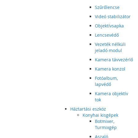
Szűrőlencse
Videó stabilizátor
Objektívsapka
Lencsevédő
Vezeték nélküli
jeladó modul
Kamera távvezérlő
Kamera konzol
Fotóalbum,
lapvédő
Kamera objektív
tok
Háztartási eszköz
Konyhai kisgépek
Botmixer,
Turmixgép
Aszaló