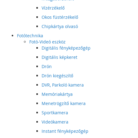
Vízérzékelő
Okos füstérzékelő
Chipkártya olvasó
Fotótechnika
Fotó-Videó eszköz
Digitális fényképezőgép
Digitális képkeret
Drón
Drón kiegészítő
DVR, Parkoló kamera
Memóriakártya
Menetrögzítő kamera
Sportkamera
Videókamera
Instant fényképezőgép