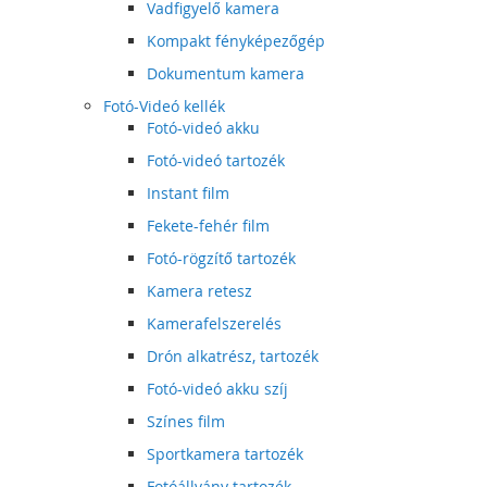
Vadfigyelő kamera
Kompakt fényképezőgép
Dokumentum kamera
Fotó-Videó kellék
Fotó-videó akku
Fotó-videó tartozék
Instant film
Fekete-fehér film
Fotó-rögzítő tartozék
Kamera retesz
Kamerafelszerelés
Drón alkatrész, tartozék
Fotó-videó akku szíj
Színes film
Sportkamera tartozék
Fotóállvány tartozék