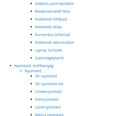
Dokkoló, portreplikátor
Betekintésvédő fólia
Notebook hűtőpad
Notebook táska
Numerikus billentyű
Notebook akkumulátor
Laptop tartozék
Számitógéptartó
Nyomtató, Kellékanyag
Nyomtató
3D nyomtató
3D nyomtató toll
Címkenyomtató
Fotónyomtató
Lézernyomtató
Mátrix nyomtató