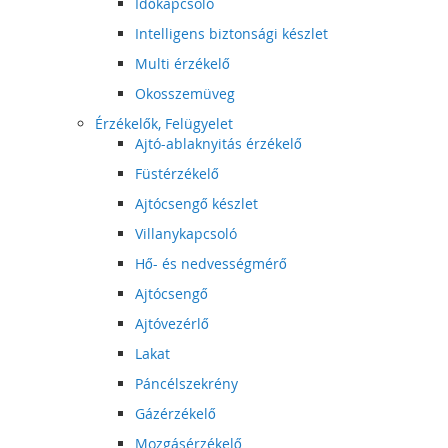
Időkapcsoló
Intelligens biztonsági készlet
Multi érzékelő
Okosszemüveg
Érzékelők, Felügyelet
Ajtó-ablaknyitás érzékelő
Füstérzékelő
Ajtócsengő készlet
Villanykapcsoló
Hő- és nedvességmérő
Ajtócsengő
Ajtóvezérlő
Lakat
Páncélszekrény
Gázérzékelő
Mozgásérzékelő