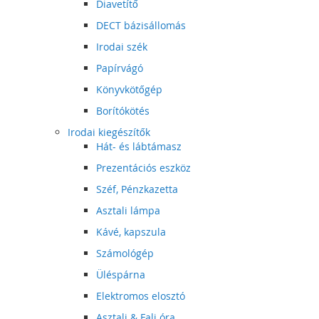
Diavetítő
DECT bázisállomás
Irodai szék
Papírvágó
Könyvkötőgép
Borítókötés
Irodai kiegészítők
Hát- és lábtámasz
Prezentációs eszköz
Széf, Pénzkazetta
Asztali lámpa
Kávé, kapszula
Számológép
Üléspárna
Elektromos elosztó
Asztali & Fali óra