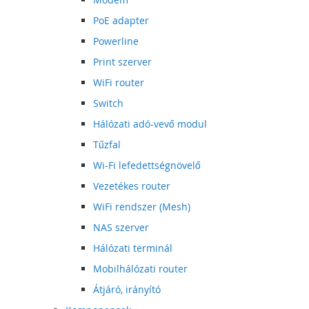
PoE adapter
Powerline
Print szerver
WiFi router
Switch
Hálózati adó-vevő modul
Tűzfal
Wi-Fi lefedettségnövelő
Vezetékes router
WiFi rendszer (Mesh)
NAS szerver
Hálózati terminál
Mobilhálózati router
Átjáró, irányító