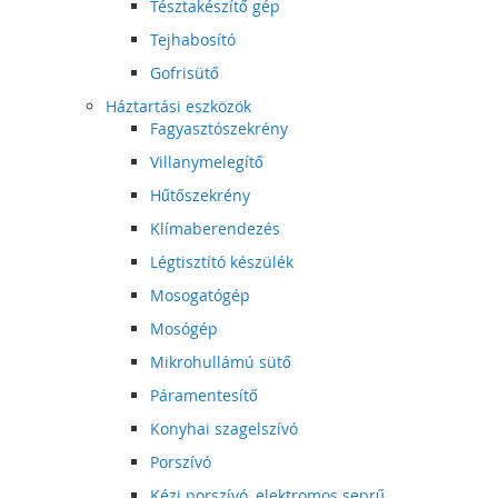
Tésztakészítő gép
Tejhabosító
Gofrisütő
Háztartási eszközök
Fagyasztószekrény
Villanymelegítő
Hűtőszekrény
Klímaberendezés
Légtisztító készülék
Mosogatógép
Mosógép
Mikrohullámú sütő
Páramentesítő
Konyhai szagelszívó
Porszívó
Kézi porszívó, elektromos seprű