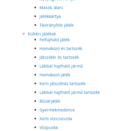
Maszk, álarc
Játékkártya
Távirányítós játék
Kültéri játékok
Felfújható játék
Homokozó és tartozék
Játszótér és tartozék
Lábbal hajtható jármű
Homokozó játék
Kerti játszóház tartozék
Lábbal hajtható jármű tartozék
Búvárjáték
Gyermekmedence
Kerti vízicsúszda
Vízipuska