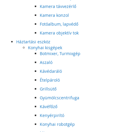
Kamera távvezérlő
Kamera konzol
Fotóalbum, lapvédő
Kamera objektív tok
Háztartási eszköz
Konyhai kisgépek
Botmixer, Turmixgép
Aszaló
Kávédaráló
Ételpároló
Grillsütő
Gyümölcscentrifuga
Kávéfőző
Kenyérpirító
Konyhai robotgép