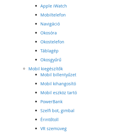
Apple iWatch
Mobiltelefon
Navigáció
Okosóra
Okostelefon
Táblagép
Okosgyűrű
Mobil kiegészítők
Mobil billentyűzet
Mobil kihangosító
Mobil eszköz tartó
PowerBank
Szelfi bot, gimbal
Érintőtoll
VR szemüveg