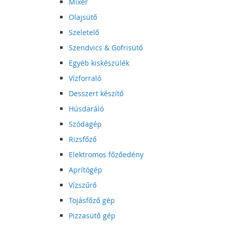
Mixer
Olajsütő
Szeletelő
Szendvics & Gofrisütő
Egyéb kiskészülék
Vízforraló
Desszert készítő
Húsdaráló
Szódagép
Rizsfőző
Elektromos főzőedény
Aprítógép
Vízszűrő
Tojásfőző gép
Pizzasütő gép