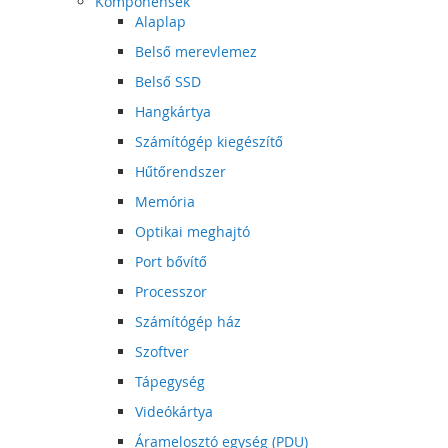
Komponensek
Alaplap
Belső merevlemez
Belső SSD
Hangkártya
Számítógép kiegészítő
Hűtőrendszer
Memória
Optikai meghajtó
Port bővítő
Processzor
Számítógép ház
Szoftver
Tápegység
Videókártya
Áramelosztó egység (PDU)