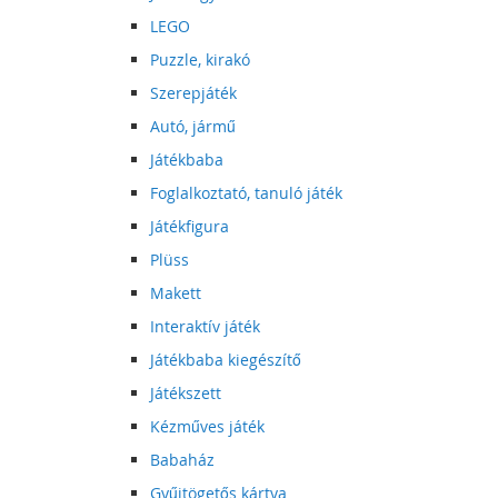
LEGO
Puzzle, kirakó
Szerepjáték
Autó, jármű
Játékbaba
Foglalkoztató, tanuló játék
Játékfigura
Plüss
Makett
Interaktív játék
Játékbaba kiegészítő
Játékszett
Kézműves játék
Babaház
Gyűjtögetős kártya