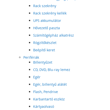
Rack szekrény
Rack szekrény kellék
UPS akkumulátor
Hővezető paszta
Számítógépház alkatrész
Rögzítőkészlet
Beépítő keret
Perifériák
Billentyűzet
CD, DVD, Blu-ray lemez
Egér
Egér, billentyű alátét
Flash, Pendrive
Karbantartó eszköz
Kártyaolvasó