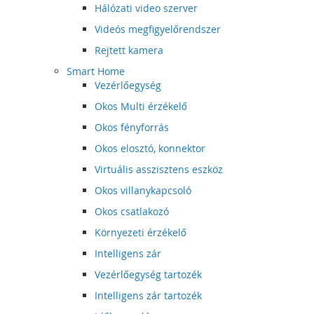
Hálózati video szerver
Videós megfigyelőrendszer
Rejtett kamera
Smart Home
Vezérlőegység
Okos Multi érzékelő
Okos fényforrás
Okos elosztó, konnektor
Virtuális asszisztens eszköz
Okos villanykapcsoló
Okos csatlakozó
Környezeti érzékelő
Intelligens zár
Vezérlőegység tartozék
Intelligens zár tartozék