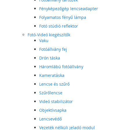
Fényképezőgép lencseadapter
Folyamatos fényű lámpa
Fotó stúdió reflektor
Fotó-Videó kiegészítők
Vaku
Fotóállvány fej
Drón táska
Háromlábú fotóállvány
Kameratáska
Lencse és szűrő
Szűrőlencse
Videó stabilizátor
Objektívsapka
Lencsevédő
Vezeték nélküli jeladó modul