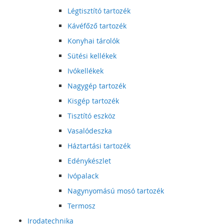
Légtisztító tartozék
Kávéfőző tartozék
Konyhai tárolók
Sütési kellékek
Ivókellékek
Nagygép tartozék
Kisgép tartozék
Tisztító eszköz
Vasalódeszka
Háztartási tartozék
Edénykészlet
Ivópalack
Nagynyomású mosó tartozék
Termosz
Irodatechnika