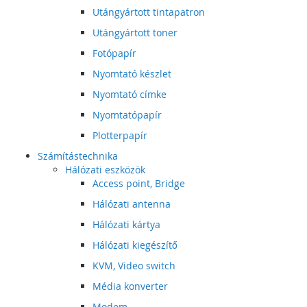
Utángyártott tintapatron
Utángyártott toner
Fotópapír
Nyomtató készlet
Nyomtató címke
Nyomtatópapír
Plotterpapír
Számítástechnika
Hálózati eszközök
Access point, Bridge
Hálózati antenna
Hálózati kártya
Hálózati kiegészítő
KVM, Video switch
Média konverter
Modem