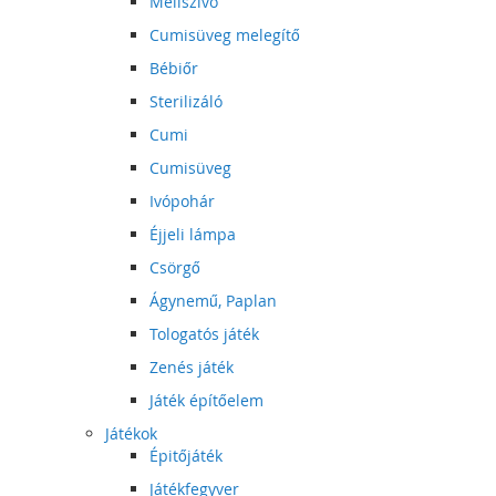
Mellszívó
Cumisüveg melegítő
Bébiőr
Sterilizáló
Cumi
Cumisüveg
Ivópohár
Éjjeli lámpa
Csörgő
Ágynemű, Paplan
Tologatós játék
Zenés játék
Játék építőelem
Játékok
Épitőjáték
Játékfegyver