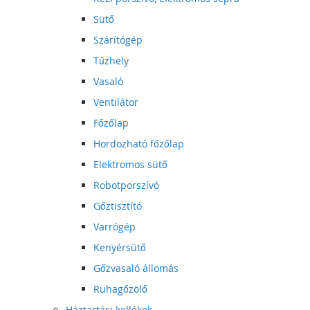
Sütő
Szárítógép
Tűzhely
Vasaló
Ventilátor
Főzőlap
Hordozható főzőlap
Elektromos sütő
Robotporszívó
Gőztisztító
Varrógép
Kenyérsütő
Gőzvasaló állomás
Ruhagőzölő
Háztartási kellékek