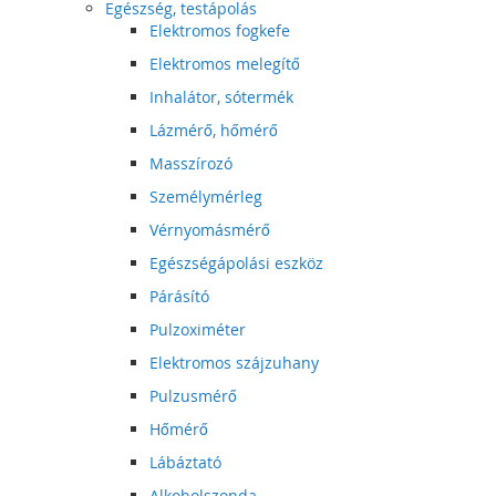
Egészség, testápolás
Elektromos fogkefe
Elektromos melegítő
Inhalátor, sótermék
Lázmérő, hőmérő
Masszírozó
Személymérleg
Vérnyomásmérő
Egészségápolási eszköz
Párásító
Pulzoximéter
Elektromos szájzuhany
Pulzusmérő
Hőmérő
Lábáztató
Alkoholszonda