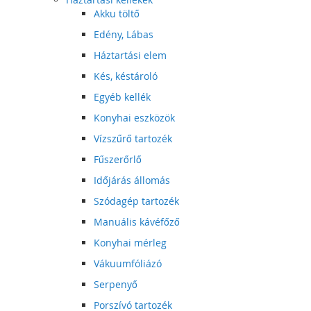
Akku töltő
Edény, Lábas
Háztartási elem
Kés, késtároló
Egyéb kellék
Konyhai eszközök
Vízszűrő tartozék
Fűszerőrlő
Időjárás állomás
Szódagép tartozék
Manuális kávéfőző
Konyhai mérleg
Vákuumfóliázó
Serpenyő
Porszívó tartozék