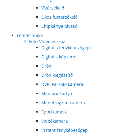
Vízérzékelő
Okos füstérzékelő
Chipkártya olvasó
Fotótechnika
Fotó-Videó eszköz
Digitális fényképezőgép
Digitális képkeret
Drón
Drón kiegészítő
DVR, Parkoló kamera
Memóriakártya
Menetrögzítő kamera
Sportkamera
Videókamera
Instant fényképezőgép