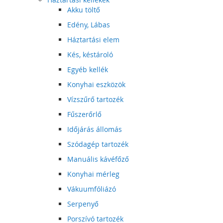
Akku töltő
Edény, Lábas
Háztartási elem
Kés, késtároló
Egyéb kellék
Konyhai eszközök
Vízszűrő tartozék
Fűszerőrlő
Időjárás állomás
Szódagép tartozék
Manuális kávéfőző
Konyhai mérleg
Vákuumfóliázó
Serpenyő
Porszívó tartozék