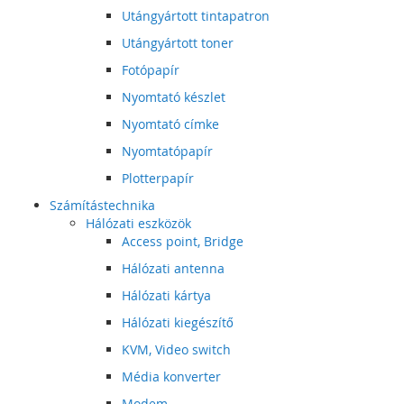
Utángyártott tintapatron
Utángyártott toner
Fotópapír
Nyomtató készlet
Nyomtató címke
Nyomtatópapír
Plotterpapír
Számítástechnika
Hálózati eszközök
Access point, Bridge
Hálózati antenna
Hálózati kártya
Hálózati kiegészítő
KVM, Video switch
Média konverter
Modem