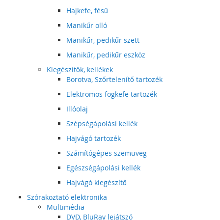
Hajkefe, fésű
Manikűr olló
Manikűr, pedikűr szett
Manikűr, pedikűr eszköz
Kiegészítők, kellékek
Borotva, Szőrtelenítő tartozék
Elektromos fogkefe tartozék
Illóolaj
Szépségápolási kellék
Hajvágó tartozék
Számítógépes szemüveg
Egészségápolási kellék
Hajvágó kiegészítő
Szórakoztató elektronika
Multimédia
DVD, BluRay lejátszó