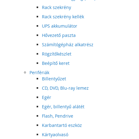
Rack szekrény
Rack szekrény kellék
UPS akkumulátor
Hővezető paszta
Számítógépház alkatrész
Rögzítőkészlet
Beépítő keret
Perifériák
Billentyűzet
CD, DVD, Blu-ray lemez
Egér
Egér, billentyű alátét
Flash, Pendrive
Karbantartó eszköz
Kártyaolvasó