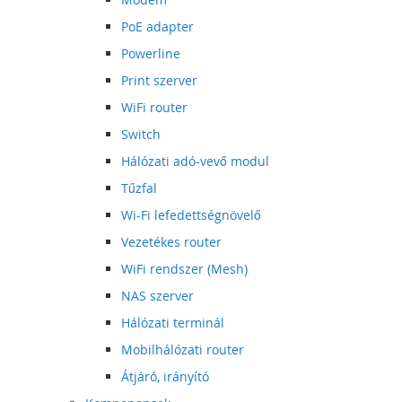
PoE adapter
Powerline
Print szerver
WiFi router
Switch
Hálózati adó-vevő modul
Tűzfal
Wi-Fi lefedettségnövelő
Vezetékes router
WiFi rendszer (Mesh)
NAS szerver
Hálózati terminál
Mobilhálózati router
Átjáró, irányító