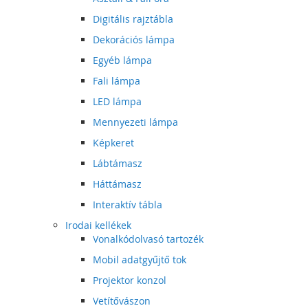
Digitális rajztábla
Dekorációs lámpa
Egyéb lámpa
Fali lámpa
LED lámpa
Mennyezeti lámpa
Képkeret
Lábtámasz
Háttámasz
Interaktív tábla
Irodai kellékek
Vonalkódolvasó tartozék
Mobil adatgyűjtő tok
Projektor konzol
Vetítővászon