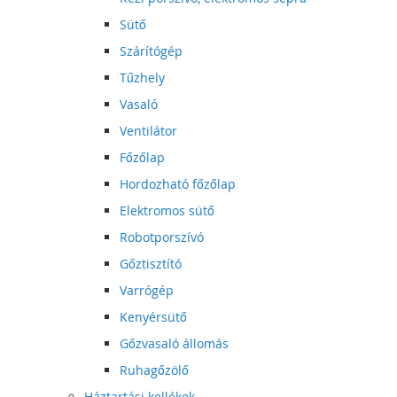
Sütő
Szárítógép
Tűzhely
Vasaló
Ventilátor
Főzőlap
Hordozható főzőlap
Elektromos sütő
Robotporszívó
Gőztisztító
Varrógép
Kenyérsütő
Gőzvasaló állomás
Ruhagőzölő
Háztartási kellékek