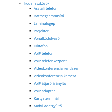
Irodai eszközök
Asztali telefon
Iratmegsemmisítő
Laminálógép
Projektor
Vonalkódolvasó
Diktafon
VoIP telefon
VoIP telefonközpont
Videokonferencia rendszer
Videokonferencia kamera
VoIP átjáró, irányító
VoIP adapter
Kártyaterminál
Mobil adatgyűjtő