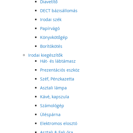
Diavetítő
DECT bázisállomás
Irodai szék
Papírvágó
Könyvkötőgép
Borítókötés
Irodai kiegészítők
Hát- és lábtámasz
Prezentációs eszköz
Széf, Pénzkazetta
Asztali lámpa
Kávé, kapszula
Számológép
Üléspárna
Elektromos elosztó
Asztali & Fali óra