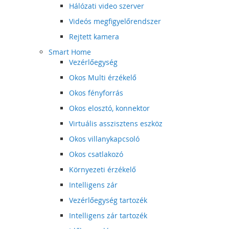
Hálózati video szerver
Videós megfigyelőrendszer
Rejtett kamera
Smart Home
Vezérlőegység
Okos Multi érzékelő
Okos fényforrás
Okos elosztó, konnektor
Virtuális asszisztens eszköz
Okos villanykapcsoló
Okos csatlakozó
Környezeti érzékelő
Intelligens zár
Vezérlőegység tartozék
Intelligens zár tartozék