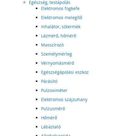
Egészség, testápolás
Elektromos fogkefe
Elektromos melegítő
Inhalátor, sótermék
Lázmérő, hőmérő
Masszírozó
Személymérleg
Vérnyomásmérő
Egészségápolási eszköz
Párásító
Pulzoximéter
Elektromos szájzuhany
Pulzusmérő
Hőmérő
Lábáztató
Alkoholszonda