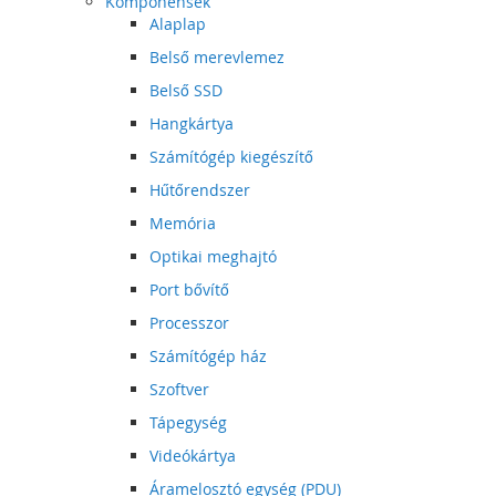
Komponensek
Alaplap
Belső merevlemez
Belső SSD
Hangkártya
Számítógép kiegészítő
Hűtőrendszer
Memória
Optikai meghajtó
Port bővítő
Processzor
Számítógép ház
Szoftver
Tápegység
Videókártya
Áramelosztó egység (PDU)