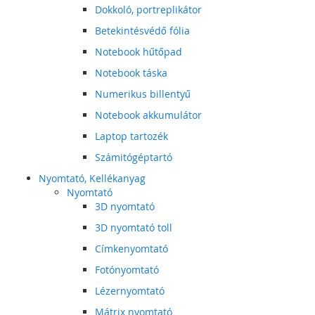
Dokkoló, portreplikátor
Betekintésvédő fólia
Notebook hűtőpad
Notebook táska
Numerikus billentyű
Notebook akkumulátor
Laptop tartozék
Számitógéptartó
Nyomtató, Kellékanyag
Nyomtató
3D nyomtató
3D nyomtató toll
Címkenyomtató
Fotónyomtató
Lézernyomtató
Mátrix nyomtató