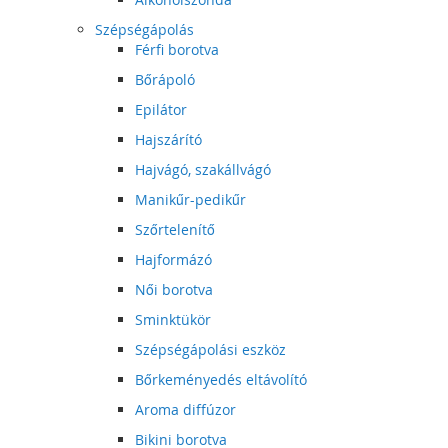
Szépségápolás
Férfi borotva
Bőrápoló
Epilátor
Hajszárító
Hajvágó, szakállvágó
Manikűr-pedikűr
Szőrtelenítő
Hajformázó
Női borotva
Sminktükör
Szépségápolási eszköz
Bőrkeményedés eltávolító
Aroma diffúzor
Bikini borotva