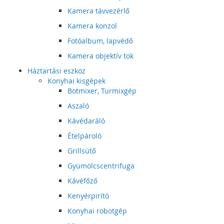
Kamera távvezérlő
Kamera konzol
Fotóalbum, lapvédő
Kamera objektív tok
Háztartási eszköz
Konyhai kisgépek
Botmixer, Turmixgép
Aszaló
Kávédaráló
Ételpároló
Grillsütő
Gyümölcscentrifuga
Kávéfőző
Kenyérpirító
Konyhai robotgép