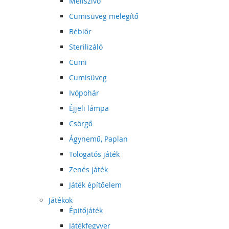
Mellszívó
Cumisüveg melegítő
Bébiőr
Sterilizáló
Cumi
Cumisüveg
Ivópohár
Éjjeli lámpa
Csörgő
Ágynemű, Paplan
Tologatós játék
Zenés játék
Játék építőelem
Játékok
Épitőjáték
Játékfegyver