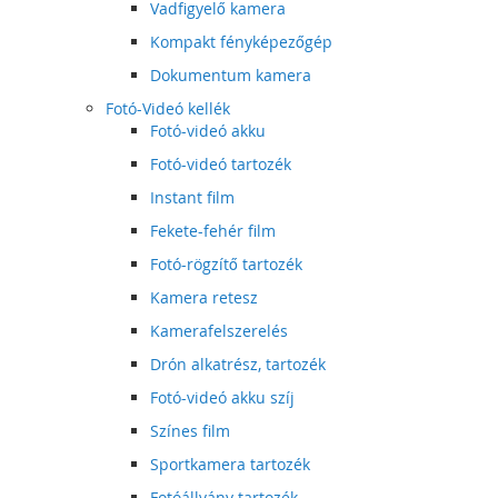
Vadfigyelő kamera
Kompakt fényképezőgép
Dokumentum kamera
Fotó-Videó kellék
Fotó-videó akku
Fotó-videó tartozék
Instant film
Fekete-fehér film
Fotó-rögzítő tartozék
Kamera retesz
Kamerafelszerelés
Drón alkatrész, tartozék
Fotó-videó akku szíj
Színes film
Sportkamera tartozék
Fotóállvány tartozék