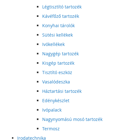
Légtisztító tartozék
Kávéfőző tartozék
Konyhai tárolók
Sütési kellékek
Ivókellékek
Nagygép tartozék
Kisgép tartozék
Tisztító eszköz
Vasalódeszka
Háztartási tartozék
Edénykészlet
Ivópalack
Nagynyomású mosó tartozék
Termosz
Irodatechnika