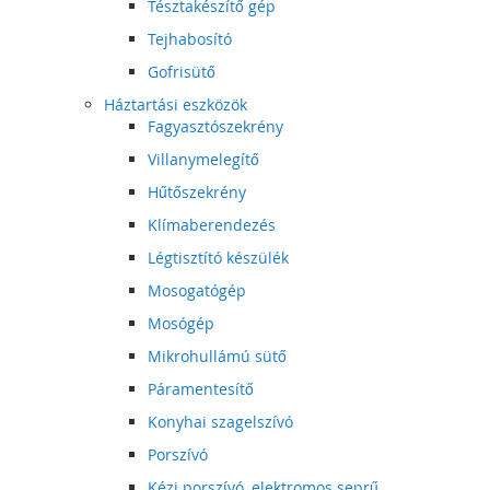
Tésztakészítő gép
Tejhabosító
Gofrisütő
Háztartási eszközök
Fagyasztószekrény
Villanymelegítő
Hűtőszekrény
Klímaberendezés
Légtisztító készülék
Mosogatógép
Mosógép
Mikrohullámú sütő
Páramentesítő
Konyhai szagelszívó
Porszívó
Kézi porszívó, elektromos seprű