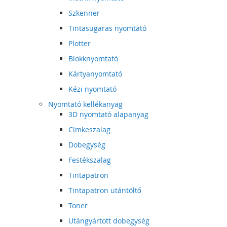
Szkenner
Tintasugaras nyomtató
Plotter
Blokknyomtató
Kártyanyomtató
Kézi nyomtató
Nyomtató kellékanyag
3D nyomtató alapanyag
Címkeszalag
Dobegység
Festékszalag
Tintapatron
Tintapatron utántöltő
Toner
Utángyártott dobegység