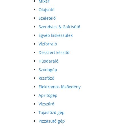
Mixer
Olajsütő
Szeletelő
Szendvics & Gofrisütő
Egyéb kiskészülék
Vízforraló
Desszert készítő
Húsdaráló
Szódagép
Rizsfőző
Elektromos főzőedény
Aprítógép
Vízszűrő
Tojásfőző gép
Pizzasütő gép