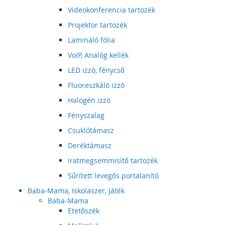
Videokonferencia tartozék
Projektor tartozék
Lamináló fólia
VoIP, Analóg kellék
LED izzó, fénycső
Fluoreszkáló izzó
Halogén izzó
Fényszalag
Csuklótámasz
Deréktámasz
Iratmegsemmisítő tartozék
Sűrített levegős portalanító
Baba-Mama, Iskolaszer, Játék
Baba-Mama
Etetőszék