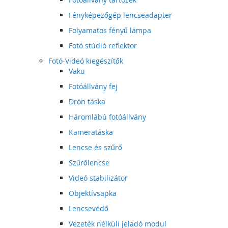
Fényképezőgép lencseadapter
Folyamatos fényű lámpa
Fotó stúdió reflektor
Fotó-Videó kiegészítők
Vaku
Fotóállvány fej
Drón táska
Háromlábú fotóállvány
Kameratáska
Lencse és szűrő
Szűrőlencse
Videó stabilizátor
Objektívsapka
Lencsevédő
Vezeték nélküli jeladó modul