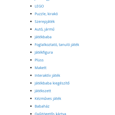
LEGO
Puzzle, kirakó
Szerepjáték
Autó, jármű
Játékbaba
Foglalkoztató, tanuló játék
Játékfigura
Plüss
Makett
Interaktív játék
Játékbaba kiegészítő
Játékszett
Kézműves játék
Babaház
Gyűjtögetős kártya