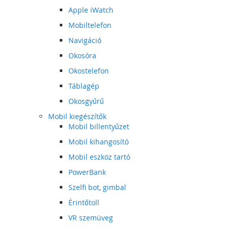
Apple iWatch
Mobiltelefon
Navigáció
Okosóra
Okostelefon
Táblagép
Okosgyűrű
Mobil kiegészítők
Mobil billentyűzet
Mobil kihangosító
Mobil eszköz tartó
PowerBank
Szelfi bot, gimbal
Érintőtoll
VR szemüveg