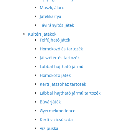
Maszk, álarc
Játékkártya
Távirányítós játék
Kültéri játékok
Felfújható játék
Homokozó és tartozék
Játszótér és tartozék
Lábbal hajtható jármű
Homokozó játék
Kerti játszóház tartozék
Lábbal hajtható jármű tartozék
Búvárjáték
Gyermekmedence
Kerti vízicsúszda
Vízipuska