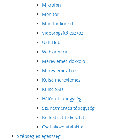
Mikrofon
Monitor
Monitor konzol
Videorögzítő eszköz
USB Hub
Webkamera
Merevlemez dokkoló
Merevlemez ház
Külső merevlemez
Külső SSD
Hálózati tápegység
Szünetmentes tápegység
Kelléktisztító készlet
Csatlakozó átalakító
Szépség és egészség