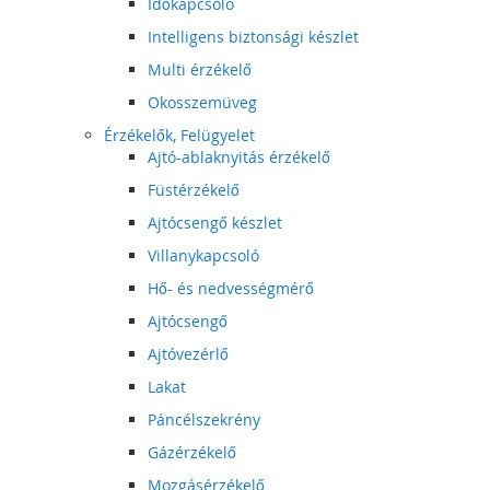
Időkapcsoló
Intelligens biztonsági készlet
Multi érzékelő
Okosszemüveg
Érzékelők, Felügyelet
Ajtó-ablaknyitás érzékelő
Füstérzékelő
Ajtócsengő készlet
Villanykapcsoló
Hő- és nedvességmérő
Ajtócsengő
Ajtóvezérlő
Lakat
Páncélszekrény
Gázérzékelő
Mozgásérzékelő