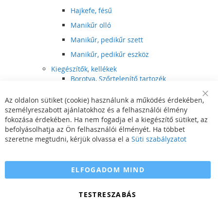
Hajkefe, fésű
Manikűr olló
Manikűr, pedikűr szett
Manikűr, pedikűr eszköz
Kiegészítők, kellékek
Borotva, Szőrtelenítő tartozék
Elektromos fogkefe tartozék
Az oldalon sütiket (cookie) használunk a működés érdekében,
Clo
Illóolaj
személyreszabott ajánlatokhoz és a felhasználói élmény
Coo
Bar
fokozása érdekében. Ha nem fogadja el a kiegészítő sütiket, az
Szépségápolási kellék
befolyásolhatja az Ön felhasználói élményét. Ha többet
Hajvágó tartozék
szeretne megtudni, kérjük olvassa el a
Süti szabályzatot
Számítógépes szemüveg
Egészségápolási kellék
ELFOGADOM MIND
Hajvágó kiegészítő
TESTRESZABÁS
Szórakoztató elektronika
Multimédia
DVD, BluRay lejátszó