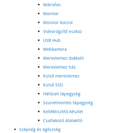
Mikrofon
Monitor
Monitor konzol
Videorögzítő eszköz
USB Hub
Webkamera
Merevlemez dokkoló
Merevlemez ház
Külső merevlemez
Külső SSD
Hálózati tápegység
Szünetmentes tápegység
Kelléktisztító készlet
Csatlakozó átalakító
Szépség és egészség