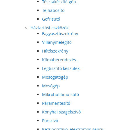
Tésztakészítő gép
Tejhabosító
Gofrisütő
Háztartási eszközök
Fagyasztószekrény
Villanymelegítő
Hűtőszekrény
Klímaberendezés
Légtisztító készülék
Mosogatógép
Mosógép
Mikrohullámú sütő
Páramentesítő
Konyhai szagelszívó
Porszívó
Kézi porszívó, elektromos seprű