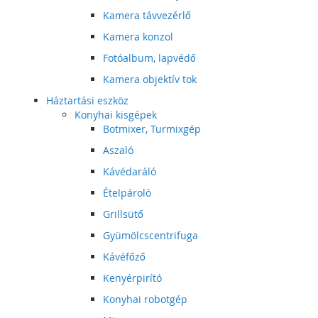
Kamera távvezérlő
Kamera konzol
Fotóalbum, lapvédő
Kamera objektív tok
Háztartási eszköz
Konyhai kisgépek
Botmixer, Turmixgép
Aszaló
Kávédaráló
Ételpároló
Grillsütő
Gyümölcscentrifuga
Kávéfőző
Kenyérpirító
Konyhai robotgép