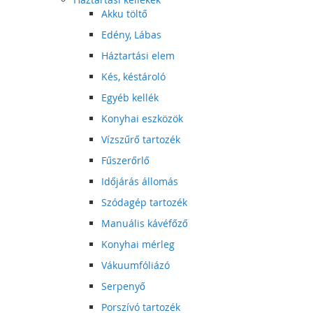
Akku töltő
Edény, Lábas
Háztartási elem
Kés, késtároló
Egyéb kellék
Konyhai eszközök
Vízszűrő tartozék
Fűszerőrlő
Időjárás állomás
Szódagép tartozék
Manuális kávéfőző
Konyhai mérleg
Vákuumfóliázó
Serpenyő
Porszívó tartozék