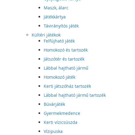
Maszk, álarc
Játékkártya
Távirányítós játék
Kültéri játékok
Felfújható játék
Homokozó és tartozék
Játszótér és tartozék
Lábbal hajtható jármű
Homokozó játék
Kerti játszóház tartozék
Lábbal hajtható jármű tartozék
Búvárjáték
Gyermekmedence
Kerti vízicsúszda
Vízipuska