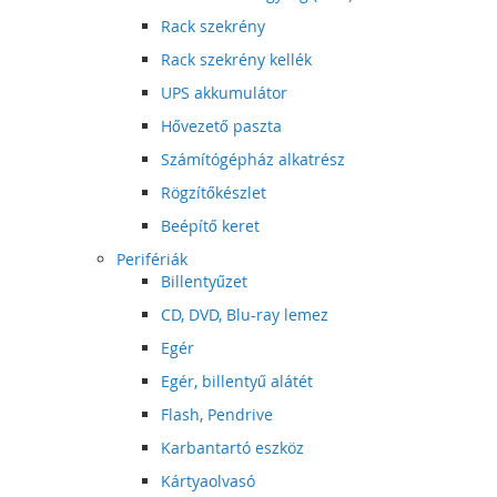
Rack szekrény
Rack szekrény kellék
UPS akkumulátor
Hővezető paszta
Számítógépház alkatrész
Rögzítőkészlet
Beépítő keret
Perifériák
Billentyűzet
CD, DVD, Blu-ray lemez
Egér
Egér, billentyű alátét
Flash, Pendrive
Karbantartó eszköz
Kártyaolvasó