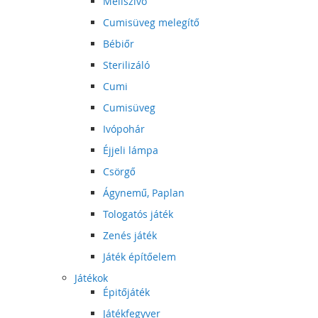
Mellszívó
Cumisüveg melegítő
Bébiőr
Sterilizáló
Cumi
Cumisüveg
Ivópohár
Éjjeli lámpa
Csörgő
Ágynemű, Paplan
Tologatós játék
Zenés játék
Játék építőelem
Játékok
Épitőjáték
Játékfegyver