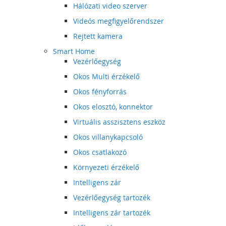
Hálózati video szerver
Videós megfigyelőrendszer
Rejtett kamera
Smart Home
Vezérlőegység
Okos Multi érzékelő
Okos fényforrás
Okos elosztó, konnektor
Virtuális asszisztens eszköz
Okos villanykapcsoló
Okos csatlakozó
Környezeti érzékelő
Intelligens zár
Vezérlőegység tartozék
Intelligens zár tartozék