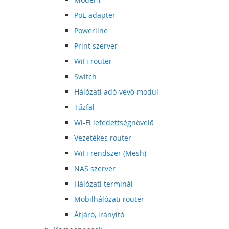
PoE adapter
Powerline
Print szerver
WiFi router
Switch
Hálózati adó-vevő modul
Tűzfal
Wi-Fi lefedettségnövelő
Vezetékes router
WiFi rendszer (Mesh)
NAS szerver
Hálózati terminál
Mobilhálózati router
Átjáró, irányító