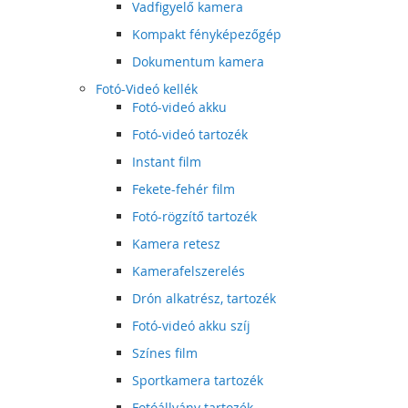
Vadfigyelő kamera
Kompakt fényképezőgép
Dokumentum kamera
Fotó-Videó kellék
Fotó-videó akku
Fotó-videó tartozék
Instant film
Fekete-fehér film
Fotó-rögzítő tartozék
Kamera retesz
Kamerafelszerelés
Drón alkatrész, tartozék
Fotó-videó akku szíj
Színes film
Sportkamera tartozék
Fotóállvány tartozék