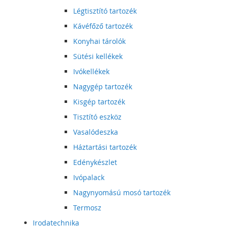
Légtisztító tartozék
Kávéfőző tartozék
Konyhai tárolók
Sütési kellékek
Ivókellékek
Nagygép tartozék
Kisgép tartozék
Tisztító eszköz
Vasalódeszka
Háztartási tartozék
Edénykészlet
Ivópalack
Nagynyomású mosó tartozék
Termosz
Irodatechnika