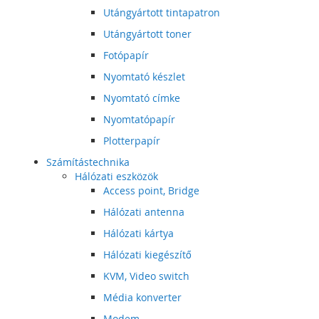
Utángyártott tintapatron
Utángyártott toner
Fotópapír
Nyomtató készlet
Nyomtató címke
Nyomtatópapír
Plotterpapír
Számítástechnika
Hálózati eszközök
Access point, Bridge
Hálózati antenna
Hálózati kártya
Hálózati kiegészítő
KVM, Video switch
Média konverter
Modem