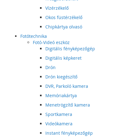
Vízérzékelő
Okos füstérzékelő
Chipkártya olvasó
Fotótechnika
Fotó-Videó eszköz
Digitális fényképezőgép
Digitális képkeret
Drón
Drón kiegészítő
DVR, Parkoló kamera
Memóriakártya
Menetrögzítő kamera
Sportkamera
Videókamera
Instant fényképezőgép