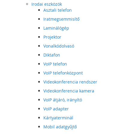
Irodai eszközök
Asztali telefon
Iratmegsemmisítő
Laminálógép
Projektor
Vonalkódolvasó
Diktafon
VoIP telefon
VoIP telefonközpont
Videokonferencia rendszer
Videokonferencia kamera
VoIP átjáró, irányító
VoIP adapter
Kártyaterminál
Mobil adatgyűjtő