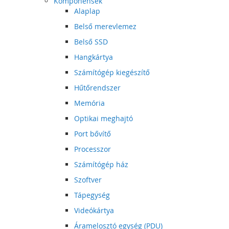
Komponensek
Alaplap
Belső merevlemez
Belső SSD
Hangkártya
Számítógép kiegészítő
Hűtőrendszer
Memória
Optikai meghajtó
Port bővítő
Processzor
Számítógép ház
Szoftver
Tápegység
Videókártya
Áramelosztó egység (PDU)