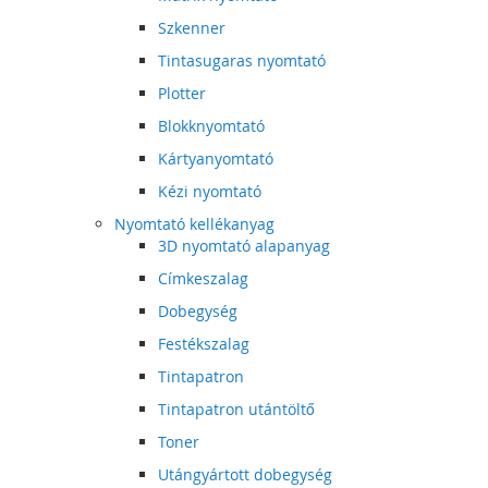
Szkenner
Tintasugaras nyomtató
Plotter
Blokknyomtató
Kártyanyomtató
Kézi nyomtató
Nyomtató kellékanyag
3D nyomtató alapanyag
Címkeszalag
Dobegység
Festékszalag
Tintapatron
Tintapatron utántöltő
Toner
Utángyártott dobegység