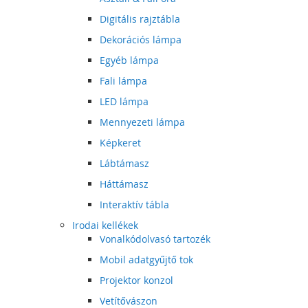
Digitális rajztábla
Dekorációs lámpa
Egyéb lámpa
Fali lámpa
LED lámpa
Mennyezeti lámpa
Képkeret
Lábtámasz
Háttámasz
Interaktív tábla
Irodai kellékek
Vonalkódolvasó tartozék
Mobil adatgyűjtő tok
Projektor konzol
Vetítővászon