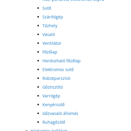
Sütő
Szárítógép
Tűzhely
Vasaló
Ventilátor
Főzőlap
Hordozható főzőlap
Elektromos sütő
Robotporszívó
Gőztisztító
Varrógép
Kenyérsütő
Gőzvasaló állomás
Ruhagőzölő
Háztartási kellékek