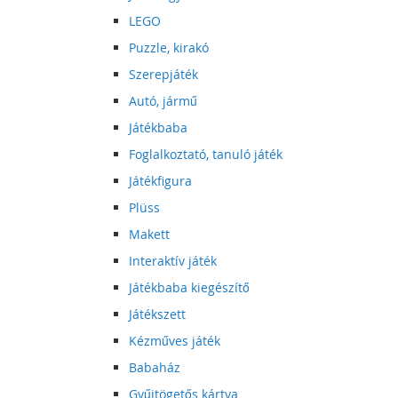
LEGO
Puzzle, kirakó
Szerepjáték
Autó, jármű
Játékbaba
Foglalkoztató, tanuló játék
Játékfigura
Plüss
Makett
Interaktív játék
Játékbaba kiegészítő
Játékszett
Kézműves játék
Babaház
Gyűjtögetős kártya