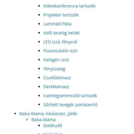
Videokonferencia tartozék
Projektor tartozék
Lamináló fólia
VoIP, Analóg kellék
LED izzó, fénycső
Fluoreszkáló izzó
Halogén izzó
Fényszalag
Csuklótámasz
Deréktámasz
Iratmegsemmisítő tartozék
Sűrített levegős portalanító
Baba-Mama, Iskolaszer, Játék
Baba-Mama
Etetőszék