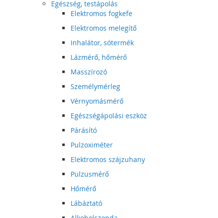
Egészség, testápolás
Elektromos fogkefe
Elektromos melegítő
Inhalátor, sótermék
Lázmérő, hőmérő
Masszírozó
Személymérleg
Vérnyomásmérő
Egészségápolási eszköz
Párásító
Pulzoximéter
Elektromos szájzuhany
Pulzusmérő
Hőmérő
Lábáztató
Alkoholszonda