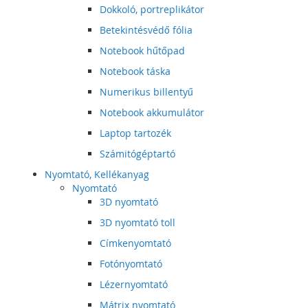
Dokkoló, portreplikátor
Betekintésvédő fólia
Notebook hűtőpad
Notebook táska
Numerikus billentyű
Notebook akkumulátor
Laptop tartozék
Számitógéptartó
Nyomtató, Kellékanyag
Nyomtató
3D nyomtató
3D nyomtató toll
Címkenyomtató
Fotónyomtató
Lézernyomtató
Mátrix nyomtató