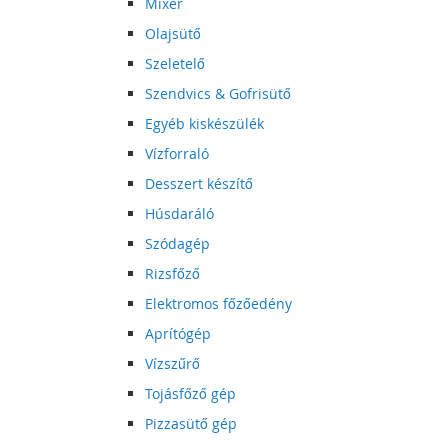
Mixer
Olajsütő
Szeletelő
Szendvics & Gofrisütő
Egyéb kiskészülék
Vízforraló
Desszert készítő
Húsdaráló
Szódagép
Rizsfőző
Elektromos főzőedény
Aprítógép
Vízszűrő
Tojásfőző gép
Pizzasütő gép