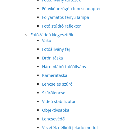
Fényképezőgép lencseadapter
Folyamatos fényű lámpa
Fotó stúdió reflektor
Fotó-Videó kiegészítők
Vaku
Fotóállvány fej
Drón táska
Háromlábú fotóállvány
Kameratáska
Lencse és szűrő
Szűrőlencse
Videó stabilizátor
Objektívsapka
Lencsevédő
Vezeték nélküli jeladó modul