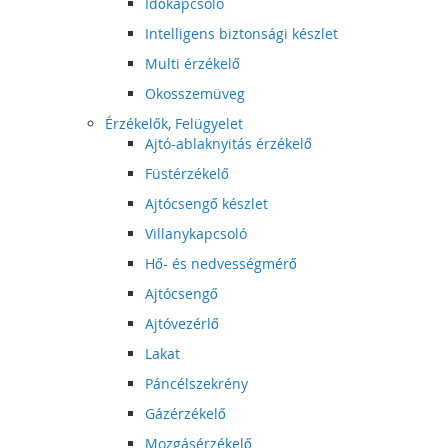
Időkapcsoló
Intelligens biztonsági készlet
Multi érzékelő
Okosszemüveg
Érzékelők, Felügyelet
Ajtó-ablaknyitás érzékelő
Füstérzékelő
Ajtócsengő készlet
Villanykapcsoló
Hő- és nedvességmérő
Ajtócsengő
Ajtóvezérlő
Lakat
Páncélszekrény
Gázérzékelő
Mozgásérzékelő