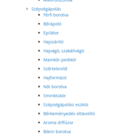
Szépségápolás
Férfi borotva
Bőrápoló
Epilátor
Hajszárító
Hajvágó, szakállvágó
Manikűr-pedikűr
Szőrtelenítő
Hajformázó
Női borotva
Sminktükör
Szépségápolási eszköz
Bőrkeményedés eltávolító
Aroma diffúzor
Bikini borotva