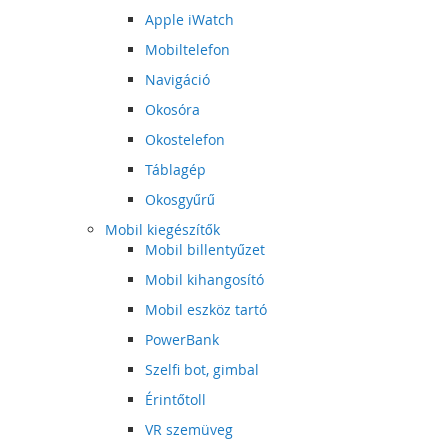
Apple iWatch
Mobiltelefon
Navigáció
Okosóra
Okostelefon
Táblagép
Okosgyűrű
Mobil kiegészítők
Mobil billentyűzet
Mobil kihangosító
Mobil eszköz tartó
PowerBank
Szelfi bot, gimbal
Érintőtoll
VR szemüveg