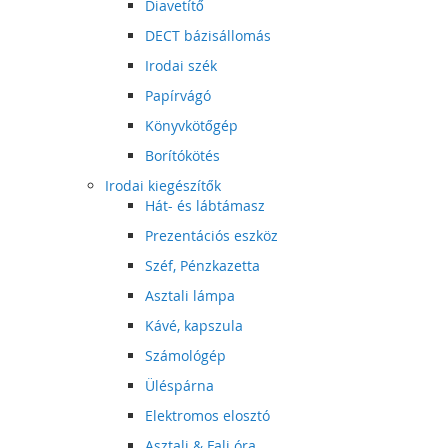
Diavetítő
DECT bázisállomás
Irodai szék
Papírvágó
Könyvkötőgép
Borítókötés
Irodai kiegészítők
Hát- és lábtámasz
Prezentációs eszköz
Széf, Pénzkazetta
Asztali lámpa
Kávé, kapszula
Számológép
Üléspárna
Elektromos elosztó
Asztali & Fali óra