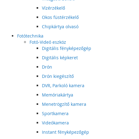
Vízérzékelő
Okos füstérzékelő
Chipkártya olvasó
Fotótechnika
Fotó-Videó eszköz
Digitális fényképezőgép
Digitális képkeret
Drón
Drón kiegészítő
DVR, Parkoló kamera
Memóriakártya
Menetrögzítő kamera
Sportkamera
Videókamera
Instant fényképezőgép