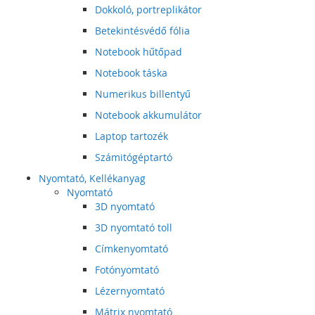
Dokkoló, portreplikátor
Betekintésvédő fólia
Notebook hűtőpad
Notebook táska
Numerikus billentyű
Notebook akkumulátor
Laptop tartozék
Számitógéptartó
Nyomtató, Kellékanyag
Nyomtató
3D nyomtató
3D nyomtató toll
Címkenyomtató
Fotónyomtató
Lézernyomtató
Mátrix nyomtató