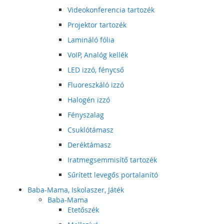
Videokonferencia tartozék
Projektor tartozék
Lamináló fólia
VoIP, Analóg kellék
LED izzó, fénycső
Fluoreszkáló izzó
Halogén izzó
Fényszalag
Csuklótámasz
Deréktámasz
Iratmegsemmisítő tartozék
Sűrített levegős portalanító
Baba-Mama, Iskolaszer, Játék
Baba-Mama
Etetőszék