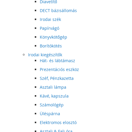
Diavetítő
DECT bázisállomás
Irodai szék
Papírvágó
Könyvkötőgép
Borítókötés
Irodai kiegészítők
Hát- és lábtámasz
Prezentációs eszköz
Széf, Pénzkazetta
Asztali lámpa
Kávé, kapszula
Számológép
Üléspárna
Elektromos elosztó
Asztali & Fali óra