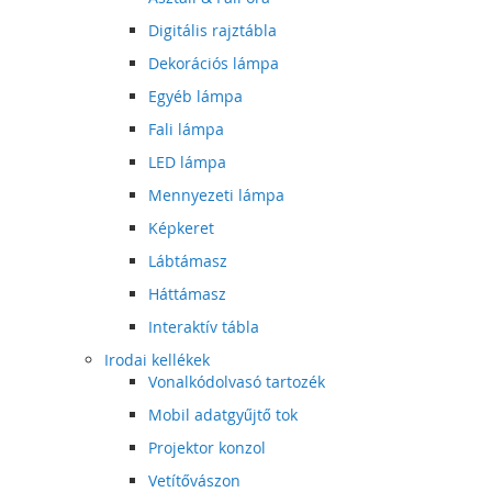
Digitális rajztábla
Dekorációs lámpa
Egyéb lámpa
Fali lámpa
LED lámpa
Mennyezeti lámpa
Képkeret
Lábtámasz
Háttámasz
Interaktív tábla
Irodai kellékek
Vonalkódolvasó tartozék
Mobil adatgyűjtő tok
Projektor konzol
Vetítővászon