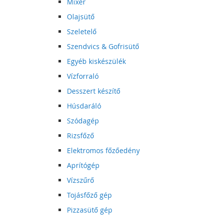
Mixer
Olajsütő
Szeletelő
Szendvics & Gofrisütő
Egyéb kiskészülék
Vízforraló
Desszert készítő
Húsdaráló
Szódagép
Rizsfőző
Elektromos főzőedény
Aprítógép
Vízszűrő
Tojásfőző gép
Pizzasütő gép