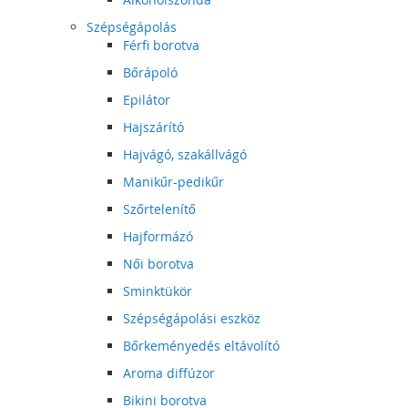
Szépségápolás
Férfi borotva
Bőrápoló
Epilátor
Hajszárító
Hajvágó, szakállvágó
Manikűr-pedikűr
Szőrtelenítő
Hajformázó
Női borotva
Sminktükör
Szépségápolási eszköz
Bőrkeményedés eltávolító
Aroma diffúzor
Bikini borotva