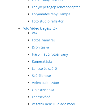
Fényképezőgép lencseadapter
Folyamatos fényű lámpa
Fotó stúdió reflektor
Fotó-Videó kiegészítők
Vaku
Fotóállvány fej
Drón táska
Háromlábú fotóállvány
Kameratáska
Lencse és szűrő
Szűrőlencse
Videó stabilizátor
Objektívsapka
Lencsevédő
Vezeték nélküli jeladó modul