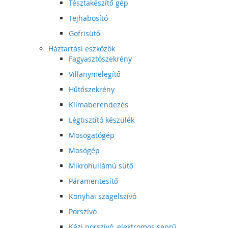
Tésztakészítő gép
Tejhabosító
Gofrisütő
Háztartási eszközök
Fagyasztószekrény
Villanymelegítő
Hűtőszekrény
Klímaberendezés
Légtisztító készülék
Mosogatógép
Mosógép
Mikrohullámú sütő
Páramentesítő
Konyhai szagelszívó
Porszívó
Kézi porszívó, elektromos seprű