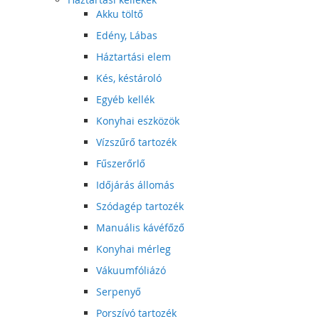
Akku töltő
Edény, Lábas
Háztartási elem
Kés, késtároló
Egyéb kellék
Konyhai eszközök
Vízszűrő tartozék
Fűszerőrlő
Időjárás állomás
Szódagép tartozék
Manuális kávéfőző
Konyhai mérleg
Vákuumfóliázó
Serpenyő
Porszívó tartozék