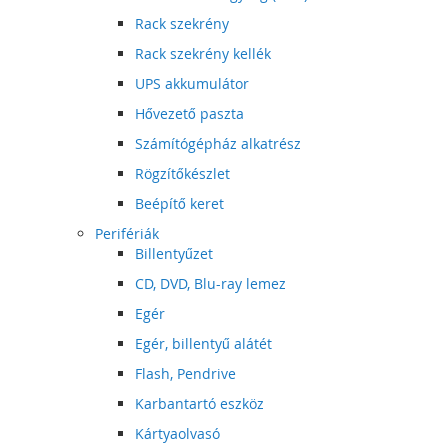
Rack szekrény
Rack szekrény kellék
UPS akkumulátor
Hővezető paszta
Számítógépház alkatrész
Rögzítőkészlet
Beépítő keret
Perifériák
Billentyűzet
CD, DVD, Blu-ray lemez
Egér
Egér, billentyű alátét
Flash, Pendrive
Karbantartó eszköz
Kártyaolvasó