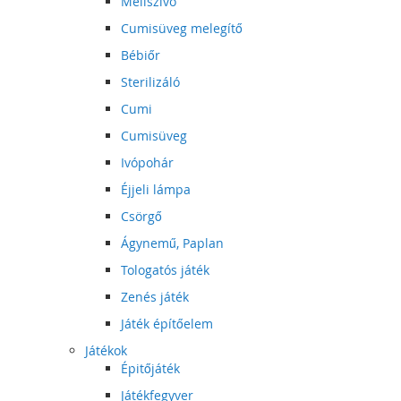
Mellszívó
Cumisüveg melegítő
Bébiőr
Sterilizáló
Cumi
Cumisüveg
Ivópohár
Éjjeli lámpa
Csörgő
Ágynemű, Paplan
Tologatós játék
Zenés játék
Játék építőelem
Játékok
Épitőjáték
Játékfegyver