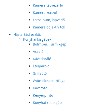
Kamera távvezérlő
Kamera konzol
Fotóalbum, lapvédő
Kamera objektív tok
Háztartási eszköz
Konyhai kisgépek
Botmixer, Turmixgép
Aszaló
Kávédaráló
Ételpároló
Grillsütő
Gyümölcscentrifuga
Kávéfőző
Kenyérpirító
Konyhai robotgép