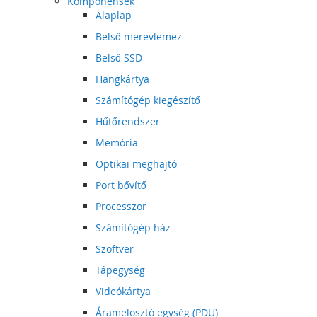
Komponensek
Alaplap
Belső merevlemez
Belső SSD
Hangkártya
Számítógép kiegészítő
Hűtőrendszer
Memória
Optikai meghajtó
Port bővítő
Processzor
Számítógép ház
Szoftver
Tápegység
Videókártya
Áramelosztó egység (PDU)