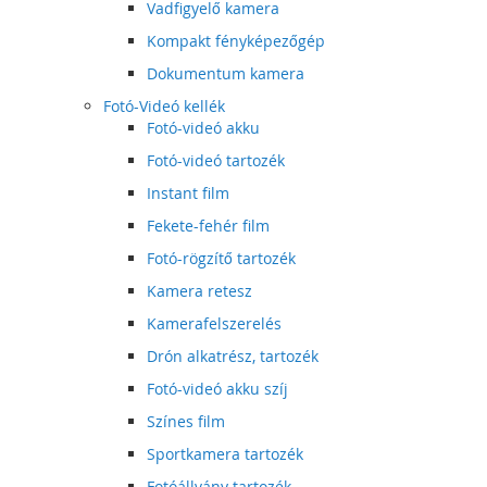
Vadfigyelő kamera
Kompakt fényképezőgép
Dokumentum kamera
Fotó-Videó kellék
Fotó-videó akku
Fotó-videó tartozék
Instant film
Fekete-fehér film
Fotó-rögzítő tartozék
Kamera retesz
Kamerafelszerelés
Drón alkatrész, tartozék
Fotó-videó akku szíj
Színes film
Sportkamera tartozék
Fotóállvány tartozék