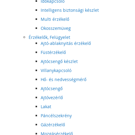
Időkapcsoló
Intelligens biztonsági készlet
Multi érzékelő
Okosszemüveg
Érzékelők, Felügyelet
Ajtó-ablaknyitás érzékelő
Füstérzékelő
Ajtócsengő készlet
Villanykapcsoló
Hő- és nedvességmérő
Ajtócsengő
Ajtóvezérlő
Lakat
Páncélszekrény
Gázérzékelő
Mozgásérzékelő