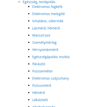
Egészség, testápolás
Elektromos fogkefe
Elektromos melegítő
Inhalátor, sótermék
Lázmérő, hőmérő
Masszírozó
Személymérleg
Vérnyomásmérő
Egészségápolási eszköz
Párásító
Pulzoximéter
Elektromos szájzuhany
Pulzusmérő
Hőmérő
Lábáztató
Alkoholszonda