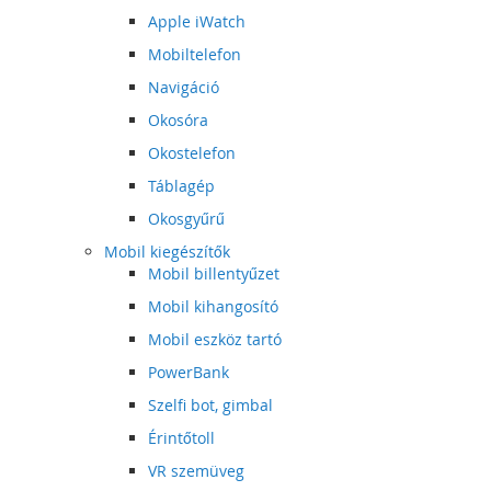
Apple iWatch
Mobiltelefon
Navigáció
Okosóra
Okostelefon
Táblagép
Okosgyűrű
Mobil kiegészítők
Mobil billentyűzet
Mobil kihangosító
Mobil eszköz tartó
PowerBank
Szelfi bot, gimbal
Érintőtoll
VR szemüveg