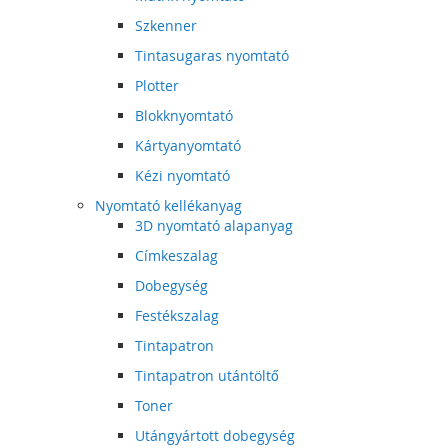
Szkenner
Tintasugaras nyomtató
Plotter
Blokknyomtató
Kártyanyomtató
Kézi nyomtató
Nyomtató kellékanyag
3D nyomtató alapanyag
Címkeszalag
Dobegység
Festékszalag
Tintapatron
Tintapatron utántöltő
Toner
Utángyártott dobegység