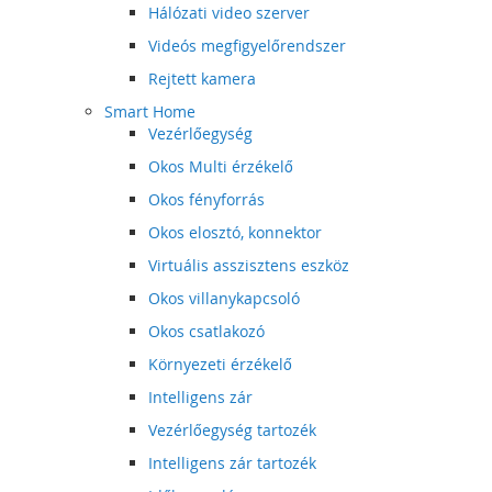
Hálózati video szerver
Videós megfigyelőrendszer
Rejtett kamera
Smart Home
Vezérlőegység
Okos Multi érzékelő
Okos fényforrás
Okos elosztó, konnektor
Virtuális asszisztens eszköz
Okos villanykapcsoló
Okos csatlakozó
Környezeti érzékelő
Intelligens zár
Vezérlőegység tartozék
Intelligens zár tartozék