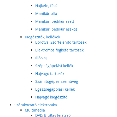
Hajkefe, fésű
Manikűr olló
Manikűr, pedikűr szett
Manikűr, pedikűr eszköz
Kiegészítők, kellékek
Borotva, Szőrtelenítő tartozék
Elektromos fogkefe tartozék
Illóolaj
Szépségápolási kellék
Hajvágó tartozék
Számítógépes szemüveg
Egészségápolási kellék
Hajvágó kiegészítő
Szórakoztató elektronika
Multimédia
DVD, BluRay lejátszó