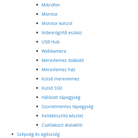
Mikrofon
Monitor
Monitor konzol
Videorögzítő eszköz
USB Hub
Webkamera
Merevlemez dokkoló
Merevlemez ház
Külső merevlemez
Külső SSD
Hálózati tápegység
Szünetmentes tápegység
Kelléktisztító készlet
Csatlakozó átalakító
Szépség és egészség