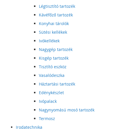
Légtisztító tartozék
Kávéfőző tartozék
Konyhai tárolók
Sütési kellékek
Ivókellékek
Nagygép tartozék
Kisgép tartozék
Tisztító eszköz
Vasalódeszka
Háztartási tartozék
Edénykészlet
Ivópalack
Nagynyomású mosó tartozék
Termosz
Irodatechnika