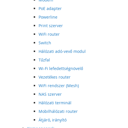
PoE adapter
Powerline
Print szerver
WiFi router
Switch
Hálózati adó-vevő modul
Tűzfal
Wi-Fi lefedettségnövelő
Vezetékes router
WiFi rendszer (Mesh)
NAS szerver
Hálózati terminál
Mobilhálózati router
Átjáró, irányító