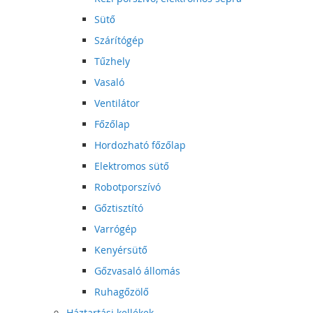
Sütő
Szárítógép
Tűzhely
Vasaló
Ventilátor
Főzőlap
Hordozható főzőlap
Elektromos sütő
Robotporszívó
Gőztisztító
Varrógép
Kenyérsütő
Gőzvasaló állomás
Ruhagőzölő
Háztartási kellékek