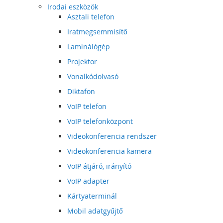
Irodai eszközök
Asztali telefon
Iratmegsemmisítő
Laminálógép
Projektor
Vonalkódolvasó
Diktafon
VoIP telefon
VoIP telefonközpont
Videokonferencia rendszer
Videokonferencia kamera
VoIP átjáró, irányító
VoIP adapter
Kártyaterminál
Mobil adatgyűjtő