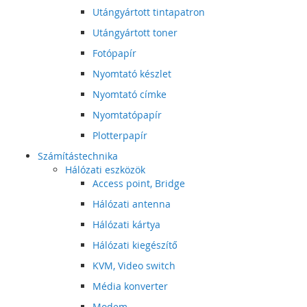
Utángyártott tintapatron
Utángyártott toner
Fotópapír
Nyomtató készlet
Nyomtató címke
Nyomtatópapír
Plotterpapír
Számítástechnika
Hálózati eszközök
Access point, Bridge
Hálózati antenna
Hálózati kártya
Hálózati kiegészítő
KVM, Video switch
Média konverter
Modem