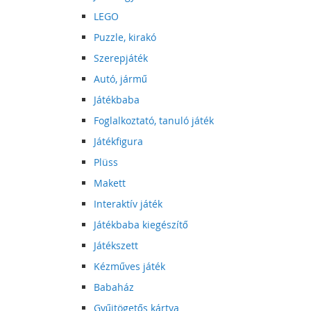
LEGO
Puzzle, kirakó
Szerepjáték
Autó, jármű
Játékbaba
Foglalkoztató, tanuló játék
Játékfigura
Plüss
Makett
Interaktív játék
Játékbaba kiegészítő
Játékszett
Kézműves játék
Babaház
Gyűjtögetős kártya