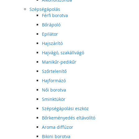
Szépségápolás
Férfi borotva
Bőrápoló
Epilátor
Hajszárító
Hajvágó, szakállvágó
Manikűr-pedikűr
Szőrtelenítő
Hajformázó
Női borotva
Sminktükör
Szépségápolási eszköz
Bőrkeményedés eltávolító
Aroma diffúzor
Bikini borotva