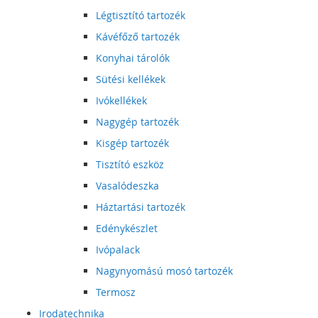
Légtisztító tartozék
Kávéfőző tartozék
Konyhai tárolók
Sütési kellékek
Ivókellékek
Nagygép tartozék
Kisgép tartozék
Tisztító eszköz
Vasalódeszka
Háztartási tartozék
Edénykészlet
Ivópalack
Nagynyomású mosó tartozék
Termosz
Irodatechnika