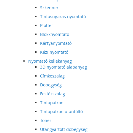
Szkenner
Tintasugaras nyomtató
Plotter
Blokknyomtató
Kártyanyomtató
Kézi nyomtató
Nyomtató kellékanyag
3D nyomtató alapanyag
Címkeszalag
Dobegység
Festékszalag
Tintapatron
Tintapatron utántöltő
Toner
Utángyártott dobegység