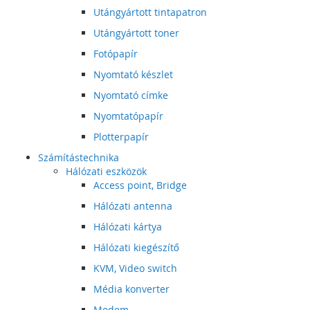
Utángyártott tintapatron
Utángyártott toner
Fotópapír
Nyomtató készlet
Nyomtató címke
Nyomtatópapír
Plotterpapír
Számítástechnika
Hálózati eszközök
Access point, Bridge
Hálózati antenna
Hálózati kártya
Hálózati kiegészítő
KVM, Video switch
Média konverter
Modem