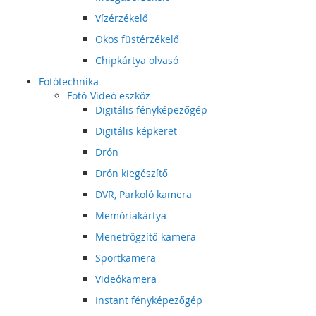
Vízérzékelő
Okos füstérzékelő
Chipkártya olvasó
Fotótechnika
Fotó-Videó eszköz
Digitális fényképezőgép
Digitális képkeret
Drón
Drón kiegészítő
DVR, Parkoló kamera
Memóriakártya
Menetrögzítő kamera
Sportkamera
Videókamera
Instant fényképezőgép