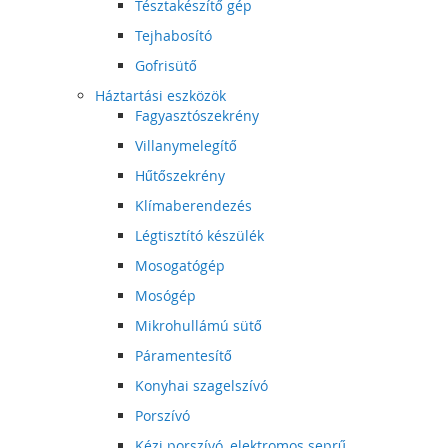
Tésztakészítő gép
Tejhabosító
Gofrisütő
Háztartási eszközök
Fagyasztószekrény
Villanymelegítő
Hűtőszekrény
Klímaberendezés
Légtisztító készülék
Mosogatógép
Mosógép
Mikrohullámú sütő
Páramentesítő
Konyhai szagelszívó
Porszívó
Kézi porszívó, elektromos seprű