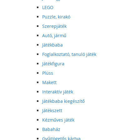
LEGO
Puzzle, kirakó
Szerepjáték
Autó, jármű
Játékbaba
Foglalkoztató, tanuló játék
Játékfigura
Plüss
Makett
Interaktív játék
Játékbaba kiegészítő
Játékszett
Kézműves játék
Babaház
Gyűjtögetős kártya