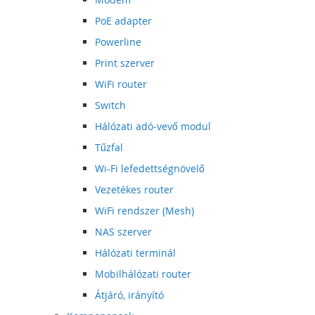
PoE adapter
Powerline
Print szerver
WiFi router
Switch
Hálózati adó-vevő modul
Tűzfal
Wi-Fi lefedettségnövelő
Vezetékes router
WiFi rendszer (Mesh)
NAS szerver
Hálózati terminál
Mobilhálózati router
Átjáró, irányító