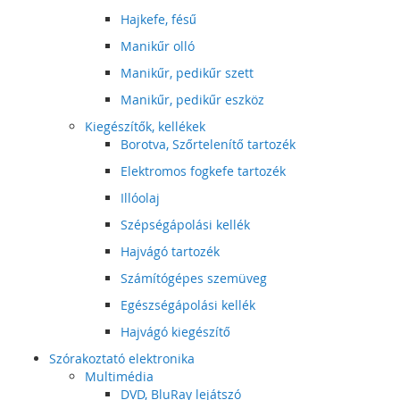
Hajkefe, fésű
Manikűr olló
Manikűr, pedikűr szett
Manikűr, pedikűr eszköz
Kiegészítők, kellékek
Borotva, Szőrtelenítő tartozék
Elektromos fogkefe tartozék
Illóolaj
Szépségápolási kellék
Hajvágó tartozék
Számítógépes szemüveg
Egészségápolási kellék
Hajvágó kiegészítő
Szórakoztató elektronika
Multimédia
DVD, BluRay lejátszó