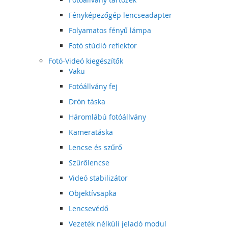
Fényképezőgép lencseadapter
Folyamatos fényű lámpa
Fotó stúdió reflektor
Fotó-Videó kiegészítők
Vaku
Fotóállvány fej
Drón táska
Háromlábú fotóállvány
Kameratáska
Lencse és szűrő
Szűrőlencse
Videó stabilizátor
Objektívsapka
Lencsevédő
Vezeték nélküli jeladó modul