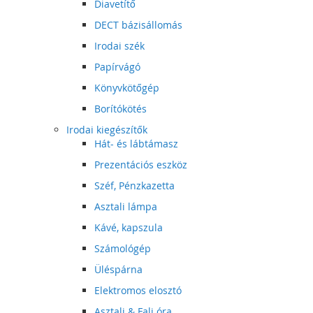
Diavetítő
DECT bázisállomás
Irodai szék
Papírvágó
Könyvkötőgép
Borítókötés
Irodai kiegészítők
Hát- és lábtámasz
Prezentációs eszköz
Széf, Pénzkazetta
Asztali lámpa
Kávé, kapszula
Számológép
Üléspárna
Elektromos elosztó
Asztali & Fali óra