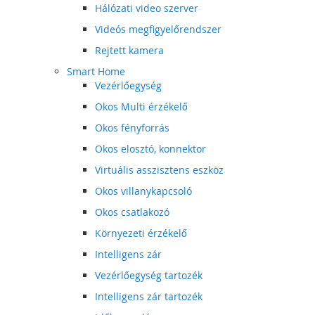
Hálózati video szerver
Videós megfigyelőrendszer
Rejtett kamera
Smart Home
Vezérlőegység
Okos Multi érzékelő
Okos fényforrás
Okos elosztó, konnektor
Virtuális asszisztens eszköz
Okos villanykapcsoló
Okos csatlakozó
Környezeti érzékelő
Intelligens zár
Vezérlőegység tartozék
Intelligens zár tartozék