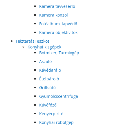
Kamera távvezérlő
Kamera konzol
Fotóalbum, lapvédő
Kamera objektív tok
Háztartási eszköz
Konyhai kisgépek
Botmixer, Turmixgép
Aszaló
Kávédaráló
Ételpároló
Grillsütő
Gyümölcscentrifuga
Kávéfőző
Kenyérpirító
Konyhai robotgép