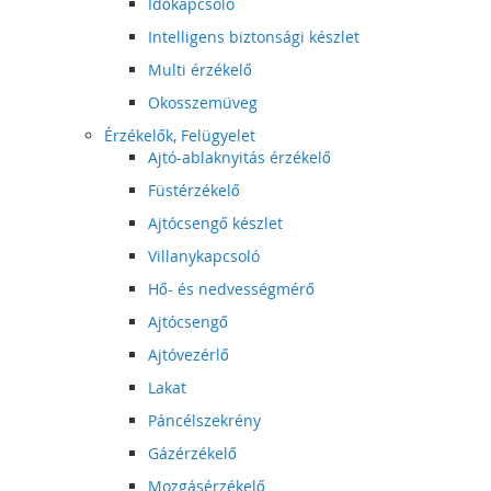
Időkapcsoló
Intelligens biztonsági készlet
Multi érzékelő
Okosszemüveg
Érzékelők, Felügyelet
Ajtó-ablaknyitás érzékelő
Füstérzékelő
Ajtócsengő készlet
Villanykapcsoló
Hő- és nedvességmérő
Ajtócsengő
Ajtóvezérlő
Lakat
Páncélszekrény
Gázérzékelő
Mozgásérzékelő