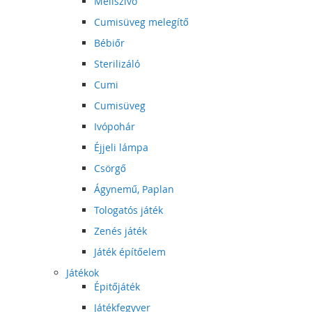
Mellszívó
Cumisüveg melegítő
Bébiőr
Sterilizáló
Cumi
Cumisüveg
Ivópohár
Éjjeli lámpa
Csörgő
Ágynemű, Paplan
Tologatós játék
Zenés játék
Játék építőelem
Játékok
Épitőjáték
Játékfegyver