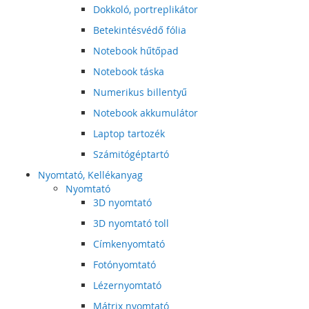
Dokkoló, portreplikátor
Betekintésvédő fólia
Notebook hűtőpad
Notebook táska
Numerikus billentyű
Notebook akkumulátor
Laptop tartozék
Számitógéptartó
Nyomtató, Kellékanyag
Nyomtató
3D nyomtató
3D nyomtató toll
Címkenyomtató
Fotónyomtató
Lézernyomtató
Mátrix nyomtató