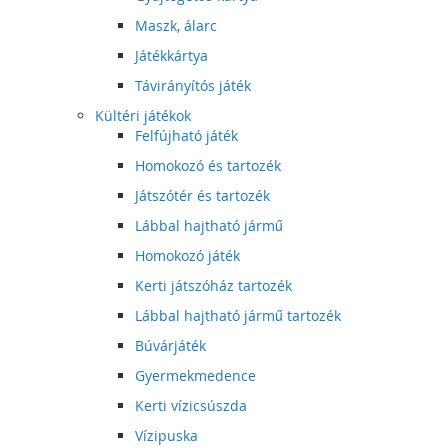
Maszk, álarc
Játékkártya
Távirányítós játék
Kültéri játékok
Felfújható játék
Homokozó és tartozék
Játszótér és tartozék
Lábbal hajtható jármű
Homokozó játék
Kerti játszóház tartozék
Lábbal hajtható jármű tartozék
Búvárjáték
Gyermekmedence
Kerti vízicsúszda
Vízipuska