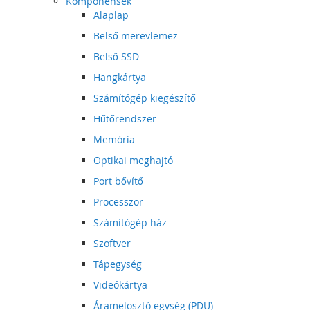
Komponensek
Alaplap
Belső merevlemez
Belső SSD
Hangkártya
Számítógép kiegészítő
Hűtőrendszer
Memória
Optikai meghajtó
Port bővítő
Processzor
Számítógép ház
Szoftver
Tápegység
Videókártya
Áramelosztó egység (PDU)