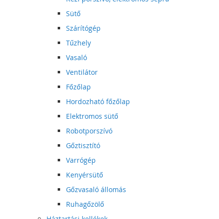
Sütő
Szárítógép
Tűzhely
Vasaló
Ventilátor
Főzőlap
Hordozható főzőlap
Elektromos sütő
Robotporszívó
Gőztisztító
Varrógép
Kenyérsütő
Gőzvasaló állomás
Ruhagőzölő
Háztartási kellékek