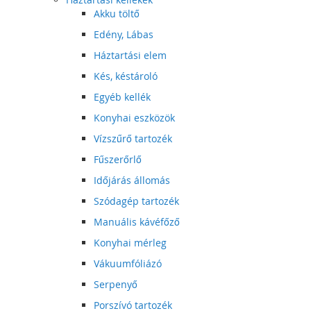
Akku töltő
Edény, Lábas
Háztartási elem
Kés, késtároló
Egyéb kellék
Konyhai eszközök
Vízszűrő tartozék
Fűszerőrlő
Időjárás állomás
Szódagép tartozék
Manuális kávéfőző
Konyhai mérleg
Vákuumfóliázó
Serpenyő
Porszívó tartozék