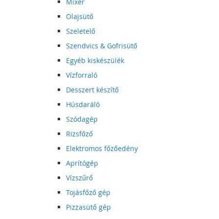
Mixer
Olajsütő
Szeletelő
Szendvics & Gofrisütő
Egyéb kiskészülék
Vízforraló
Desszert készítő
Húsdaráló
Szódagép
Rizsfőző
Elektromos főzőedény
Aprítógép
Vízszűrő
Tojásfőző gép
Pizzasütő gép