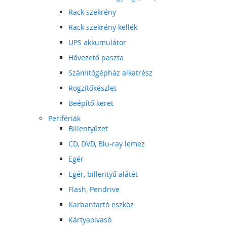
Rack szekrény
Rack szekrény kellék
UPS akkumulátor
Hővezető paszta
Számítógépház alkatrész
Rögzítőkészlet
Beépítő keret
Perifériák
Billentyűzet
CD, DVD, Blu-ray lemez
Egér
Egér, billentyű alátét
Flash, Pendrive
Karbantartó eszköz
Kártyaolvasó