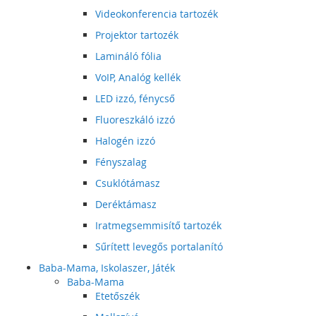
Videokonferencia tartozék
Projektor tartozék
Lamináló fólia
VoIP, Analóg kellék
LED izzó, fénycső
Fluoreszkáló izzó
Halogén izzó
Fényszalag
Csuklótámasz
Deréktámasz
Iratmegsemmisítő tartozék
Sűrített levegős portalanító
Baba-Mama, Iskolaszer, Játék
Baba-Mama
Etetőszék