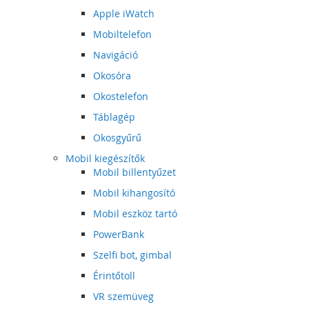
Apple iWatch
Mobiltelefon
Navigáció
Okosóra
Okostelefon
Táblagép
Okosgyűrű
Mobil kiegészítők
Mobil billentyűzet
Mobil kihangosító
Mobil eszköz tartó
PowerBank
Szelfi bot, gimbal
Érintőtoll
VR szemüveg