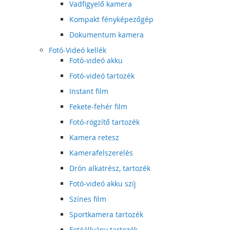
Vadfigyelő kamera
Kompakt fényképezőgép
Dokumentum kamera
Fotó-Videó kellék
Fotó-videó akku
Fotó-videó tartozék
Instant film
Fekete-fehér film
Fotó-rögzítő tartozék
Kamera retesz
Kamerafelszerelés
Drón alkatrész, tartozék
Fotó-videó akku szíj
Színes film
Sportkamera tartozék
Fotóállvány tartozék