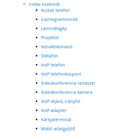
Irodai eszközök
Asztali telefon
Iratmegsemmisítő
Laminálógép
Projektor
Vonalkódolvasó
Diktafon
VoIP telefon
VoIP telefonközpont
Videokonferencia rendszer
Videokonferencia kamera
VoIP átjáró, irányító
VoIP adapter
Kártyaterminál
Mobil adatgyűjtő