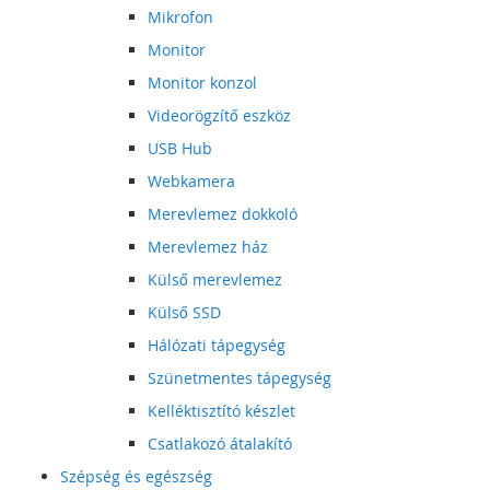
Mikrofon
Monitor
Monitor konzol
Videorögzítő eszköz
USB Hub
Webkamera
Merevlemez dokkoló
Merevlemez ház
Külső merevlemez
Külső SSD
Hálózati tápegység
Szünetmentes tápegység
Kelléktisztító készlet
Csatlakozó átalakító
Szépség és egészség