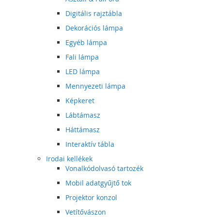
Digitális rajztábla
Dekorációs lámpa
Egyéb lámpa
Fali lámpa
LED lámpa
Mennyezeti lámpa
Képkeret
Lábtámasz
Háttámasz
Interaktív tábla
Irodai kellékek
Vonalkódolvasó tartozék
Mobil adatgyűjtő tok
Projektor konzol
Vetítővászon