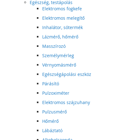
Egészség, testápolás
Elektromos fogkefe
Elektromos melegítő
Inhalátor, sótermék
Lázmérő, hőmérő
Masszírozó
Személymérleg
Vérnyomásmérő
Egészségápolási eszköz
Párásító
Pulzoximéter
Elektromos szájzuhany
Pulzusmérő
Hőmérő
Lábáztató
Alkoholszonda