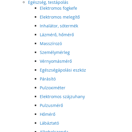
Egészség, testápolás
Elektromos fogkefe
Elektromos melegítő
Inhalátor, sótermék
Lázmérő, hőmérő
Masszírozó
Személymérleg
Vérnyomásmérő
Egészségápolási eszköz
Párásító
Pulzoximéter
Elektromos szájzuhany
Pulzusmérő
Hőmérő
Lábáztató
Alkoholszonda