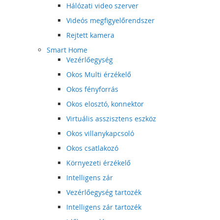
Hálózati video szerver
Videós megfigyelőrendszer
Rejtett kamera
Smart Home
Vezérlőegység
Okos Multi érzékelő
Okos fényforrás
Okos elosztó, konnektor
Virtuális asszisztens eszköz
Okos villanykapcsoló
Okos csatlakozó
Környezeti érzékelő
Intelligens zár
Vezérlőegység tartozék
Intelligens zár tartozék