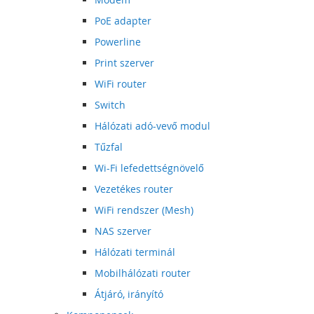
PoE adapter
Powerline
Print szerver
WiFi router
Switch
Hálózati adó-vevő modul
Tűzfal
Wi-Fi lefedettségnövelő
Vezetékes router
WiFi rendszer (Mesh)
NAS szerver
Hálózati terminál
Mobilhálózati router
Átjáró, irányító