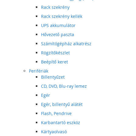
Rack szekrény
Rack szekrény kellék
UPS akkumulátor
Hővezető paszta
Számítógépház alkatrész
Rögzítőkészlet
Beépítő keret
Perifériák
Billentyűzet
CD, DVD, Blu-ray lemez
Egér
Egér, billentyű alátét
Flash, Pendrive
Karbantartó eszköz
Kártyaolvasó