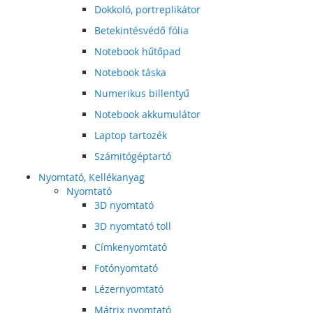
Dokkoló, portreplikátor
Betekintésvédő fólia
Notebook hűtőpad
Notebook táska
Numerikus billentyű
Notebook akkumulátor
Laptop tartozék
Számitógéptartó
Nyomtató, Kellékanyag
Nyomtató
3D nyomtató
3D nyomtató toll
Címkenyomtató
Fotónyomtató
Lézernyomtató
Mátrix nyomtató