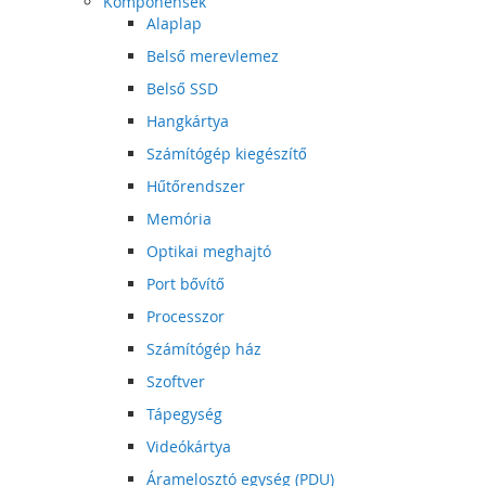
Komponensek
Alaplap
Belső merevlemez
Belső SSD
Hangkártya
Számítógép kiegészítő
Hűtőrendszer
Memória
Optikai meghajtó
Port bővítő
Processzor
Számítógép ház
Szoftver
Tápegység
Videókártya
Áramelosztó egység (PDU)