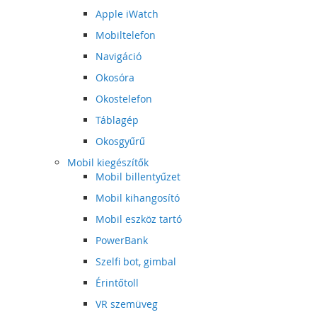
Apple iWatch
Mobiltelefon
Navigáció
Okosóra
Okostelefon
Táblagép
Okosgyűrű
Mobil kiegészítők
Mobil billentyűzet
Mobil kihangosító
Mobil eszköz tartó
PowerBank
Szelfi bot, gimbal
Érintőtoll
VR szemüveg