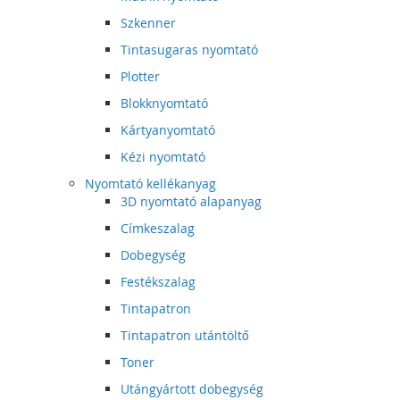
Szkenner
Tintasugaras nyomtató
Plotter
Blokknyomtató
Kártyanyomtató
Kézi nyomtató
Nyomtató kellékanyag
3D nyomtató alapanyag
Címkeszalag
Dobegység
Festékszalag
Tintapatron
Tintapatron utántöltő
Toner
Utángyártott dobegység