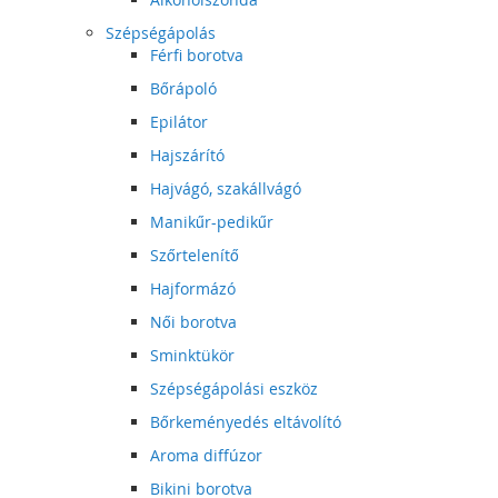
Szépségápolás
Férfi borotva
Bőrápoló
Epilátor
Hajszárító
Hajvágó, szakállvágó
Manikűr-pedikűr
Szőrtelenítő
Hajformázó
Női borotva
Sminktükör
Szépségápolási eszköz
Bőrkeményedés eltávolító
Aroma diffúzor
Bikini borotva