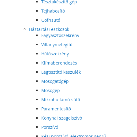
Tésztakészítő gép
Tejhabosító
Gofrisütő
Háztartási eszközök
Fagyasztószekrény
Villanymelegítő
Hűtőszekrény
Klímaberendezés
Légtisztító készülék
Mosogatógép
Mosógép
Mikrohullámú sütő
Páramentesítő
Konyhai szagelszívó
Porszívó
Kézi porszívó, elektromos seprű