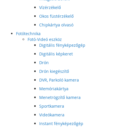
Vízérzékelő
Okos füstérzékelő
Chipkártya olvasó
Fotótechnika
Fotó-Videó eszköz
Digitális fényképezőgép
Digitális képkeret
Drón
Drón kiegészítő
DVR, Parkoló kamera
Memóriakártya
Menetrögzítő kamera
Sportkamera
Videókamera
Instant fényképezőgép