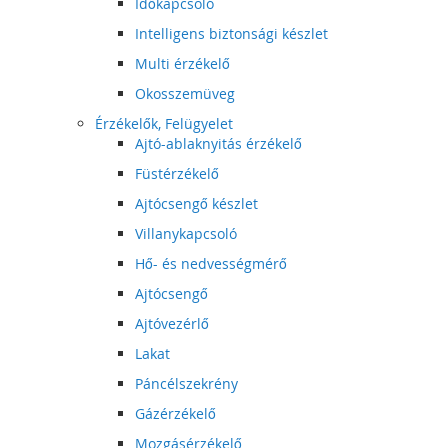
Időkapcsoló
Intelligens biztonsági készlet
Multi érzékelő
Okosszemüveg
Érzékelők, Felügyelet
Ajtó-ablaknyitás érzékelő
Füstérzékelő
Ajtócsengő készlet
Villanykapcsoló
Hő- és nedvességmérő
Ajtócsengő
Ajtóvezérlő
Lakat
Páncélszekrény
Gázérzékelő
Mozgásérzékelő