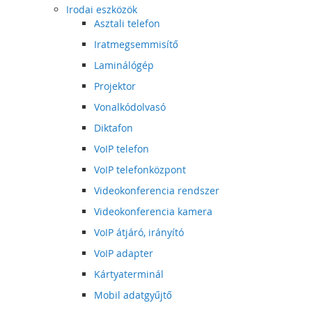
Irodai eszközök
Asztali telefon
Iratmegsemmisítő
Laminálógép
Projektor
Vonalkódolvasó
Diktafon
VoIP telefon
VoIP telefonközpont
Videokonferencia rendszer
Videokonferencia kamera
VoIP átjáró, irányító
VoIP adapter
Kártyaterminál
Mobil adatgyűjtő