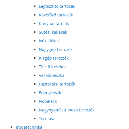
Légtisztító tartozék
Kávéfőző tartozék
Konyhai tárolók
Sütési kellékek
Ivókellékek
Nagygép tartozék
Kisgép tartozék
Tisztító eszköz
Vasalódeszka
Háztartási tartozék
Edénykészlet
Ivópalack
Nagynyomású mosó tartozék
Termosz
Irodatechnika