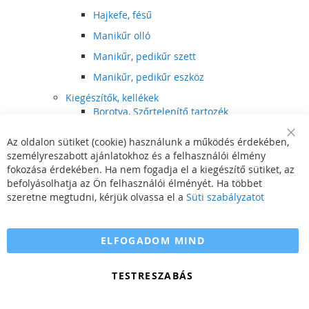
Hajkefe, fésű
Manikűr olló
Manikűr, pedikűr szett
Manikűr, pedikűr eszköz
Kiegészítők, kellékek
Borotva, Szőrtelenítő tartozék
Elektromos fogkefe tartozék
Az oldalon sütiket (cookie) használunk a működés érdekében,
Clo
Illóolaj
személyreszabott ajánlatokhoz és a felhasználói élmény
Coo
Bar
fokozása érdekében. Ha nem fogadja el a kiegészítő sütiket, az
Szépségápolási kellék
befolyásolhatja az Ön felhasználói élményét. Ha többet
Hajvágó tartozék
szeretne megtudni, kérjük olvassa el a
Süti szabályzatot
Számítógépes szemüveg
Egészségápolási kellék
ELFOGADOM MIND
Hajvágó kiegészítő
TESTRESZABÁS
Szórakoztató elektronika
Multimédia
DVD, BluRay lejátszó