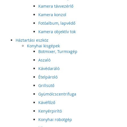
Kamera távvezérlő
Kamera konzol
Fotóalbum, lapvédő
Kamera objektív tok
Háztartási eszköz
Konyhai kisgépek
Botmixer, Turmixgép
Aszaló
Kávédaráló
Ételpároló
Grillsütő
Gyümölcscentrifuga
Kávéfőző
Kenyérpirító
Konyhai robotgép