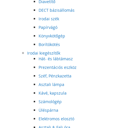
Diavetítő
DECT bázisállomás
Irodai szék
Papírvágó
Könyvkötőgép
Borítókötés
Irodai kiegészítők
Hát- és lábtámasz
Prezentációs eszköz
Széf, Pénzkazetta
Asztali lámpa
Kávé, kapszula
Számológép
Üléspárna
Elektromos elosztó
Asztali & Fali óra