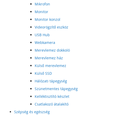
Mikrofon
Monitor
Monitor konzol
Videorögzítő eszköz
USB Hub
Webkamera
Merevlemez dokkoló
Merevlemez ház
Külső merevlemez
Külső SSD
Hálózati tápegység
Szünetmentes tápegység
Kelléktisztító készlet
Csatlakozó átalakító
Szépség és egészség