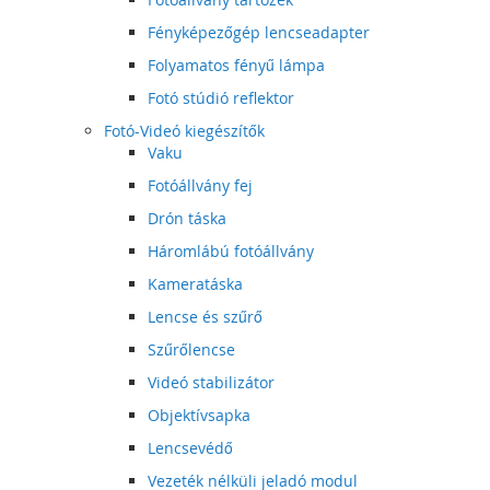
Fényképezőgép lencseadapter
Folyamatos fényű lámpa
Fotó stúdió reflektor
Fotó-Videó kiegészítők
Vaku
Fotóállvány fej
Drón táska
Háromlábú fotóállvány
Kameratáska
Lencse és szűrő
Szűrőlencse
Videó stabilizátor
Objektívsapka
Lencsevédő
Vezeték nélküli jeladó modul