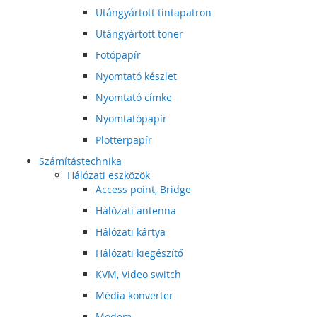
Utángyártott tintapatron
Utángyártott toner
Fotópapír
Nyomtató készlet
Nyomtató címke
Nyomtatópapír
Plotterpapír
Számítástechnika
Hálózati eszközök
Access point, Bridge
Hálózati antenna
Hálózati kártya
Hálózati kiegészítő
KVM, Video switch
Média konverter
Modem