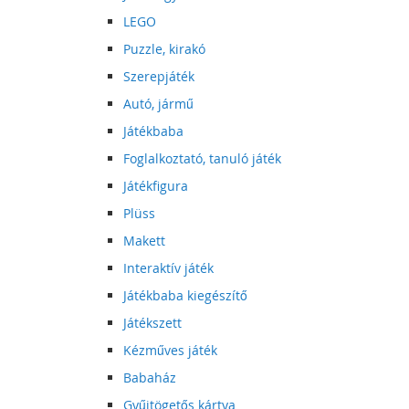
LEGO
Puzzle, kirakó
Szerepjáték
Autó, jármű
Játékbaba
Foglalkoztató, tanuló játék
Játékfigura
Plüss
Makett
Interaktív játék
Játékbaba kiegészítő
Játékszett
Kézműves játék
Babaház
Gyűjtögetős kártya