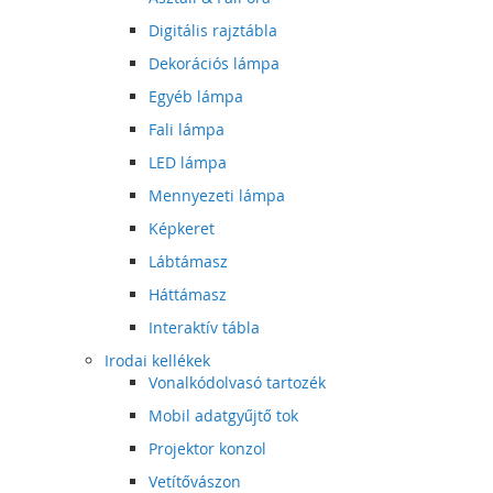
Digitális rajztábla
Dekorációs lámpa
Egyéb lámpa
Fali lámpa
LED lámpa
Mennyezeti lámpa
Képkeret
Lábtámasz
Háttámasz
Interaktív tábla
Irodai kellékek
Vonalkódolvasó tartozék
Mobil adatgyűjtő tok
Projektor konzol
Vetítővászon