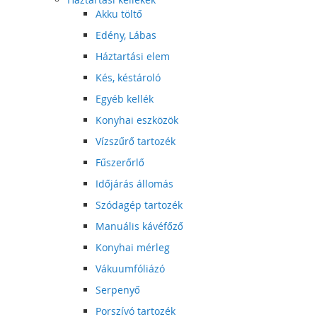
Akku töltő
Edény, Lábas
Háztartási elem
Kés, késtároló
Egyéb kellék
Konyhai eszközök
Vízszűrő tartozék
Fűszerőrlő
Időjárás állomás
Szódagép tartozék
Manuális kávéfőző
Konyhai mérleg
Vákuumfóliázó
Serpenyő
Porszívó tartozék