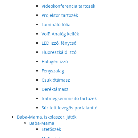
Videokonferencia tartozék
Projektor tartozék
Lamináló fólia
VoIP, Analóg kellék
LED izzó, fénycső
Fluoreszkáló izzó
Halogén izzó
Fényszalag
Csuklótámasz
Deréktámasz
Iratmegsemmisítő tartozék
Sűrített levegős portalanító
Baba-Mama, Iskolaszer, Játék
Baba-Mama
Etetőszék