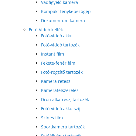
Vadfigyelő kamera
Kompakt fényképezőgép
Dokumentum kamera
Fotó-Videó kellék
Fotó-videó akku
Fotó-videó tartozék
Instant film
Fekete-fehér film
Fotó-rögzítő tartozék
Kamera retesz
Kamerafelszerelés
Drón alkatrész, tartozék
Fotó-videó akku szíj
Színes film
Sportkamera tartozék
Fotóállvány tartozék