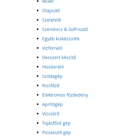
Mixer
Olajsütő
Szeletelő
Szendvics & Gofrisütő
Egyéb kiskészülék
Vízforraló
Desszert készítő
Húsdaráló
Szódagép
Rizsfőző
Elektromos főzőedény
Aprítógép
Vízszűrő
Tojásfőző gép
Pizzasütő gép