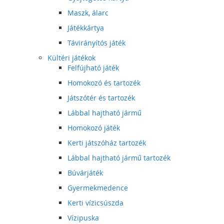
Maszk, álarc
Játékkártya
Távirányítós játék
Kültéri játékok
Felfújható játék
Homokozó és tartozék
Játszótér és tartozék
Lábbal hajtható jármű
Homokozó játék
Kerti játszóház tartozék
Lábbal hajtható jármű tartozék
Búvárjáték
Gyermekmedence
Kerti vízicsúszda
Vízipuska