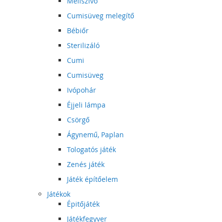
Mellszívó
Cumisüveg melegítő
Bébiőr
Sterilizáló
Cumi
Cumisüveg
Ivópohár
Éjjeli lámpa
Csörgő
Ágynemű, Paplan
Tologatós játék
Zenés játék
Játék építőelem
Játékok
Épitőjáték
Játékfegyver