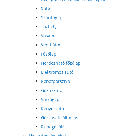
Sütő
Szárítógép
Tűzhely
Vasaló
Ventilátor
Főzőlap
Hordozható főzőlap
Elektromos sütő
Robotporszívó
Gőztisztító
Varrógép
Kenyérsütő
Gőzvasaló állomás
Ruhagőzölő
Háztartási kellékek