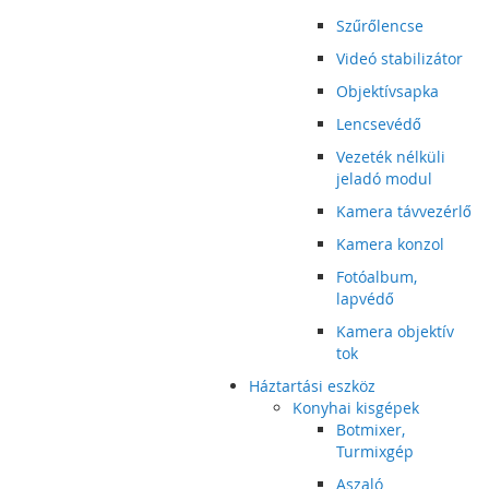
Szűrőlencse
Videó stabilizátor
Objektívsapka
Lencsevédő
Vezeték nélküli
jeladó modul
Kamera távvezérlő
Kamera konzol
Fotóalbum,
lapvédő
Kamera objektív
tok
Háztartási eszköz
Konyhai kisgépek
Botmixer,
Turmixgép
Aszaló