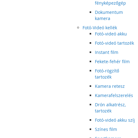
fényképezőgép
Dokumentum
kamera
Fotó-Videó kellék
Fotó-videó akku
Fotó-videó tartozék
Instant film
Fekete-fehér film
Fotó-rögzítő
tartozék
Kamera retesz
Kamerafelszerelés
Drón alkatrész,
tartozék
Fotó-videó akku szíj
Színes film