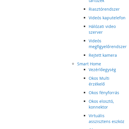
tartozék
Riasztórendszer
Videós kaputelefon
Hálózati video
szerver
Videós
megfigyelőrendszer
Rejtett kamera
Smart Home
Vezérlőegység
Okos Multi
érzékelő
Okos fényforrás
Okos elosztó,
konnektor
Virtuális
asszisztens eszköz