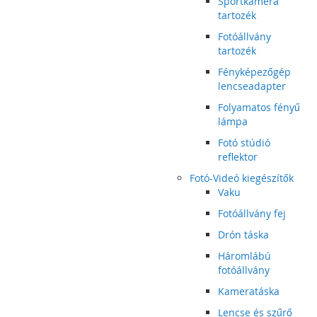
Sportkamera
tartozék
Fotóállvány
tartozék
Fényképezőgép
lencseadapter
Folyamatos fényű
lámpa
Fotó stúdió
reflektor
Fotó-Videó kiegészítők
Vaku
Fotóállvány fej
Drón táska
Háromlábú
fotóállvány
Kameratáska
Lencse és szűrő