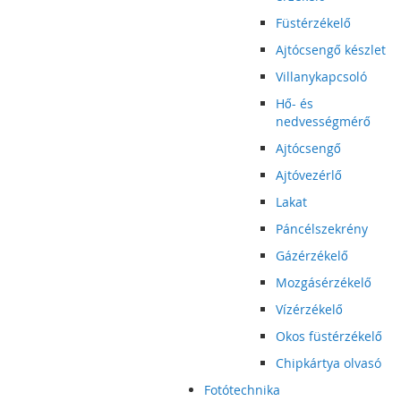
Füstérzékelő
Ajtócsengő készlet
Villanykapcsoló
Hő- és
nedvességmérő
Ajtócsengő
Ajtóvezérlő
Lakat
Páncélszekrény
Gázérzékelő
Mozgásérzékelő
Vízérzékelő
Okos füstérzékelő
Chipkártya olvasó
Fotótechnika