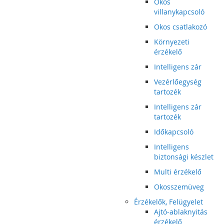
Okos
villanykapcsoló
Okos csatlakozó
Környezeti
érzékelő
Intelligens zár
Vezérlőegység
tartozék
Intelligens zár
tartozék
Időkapcsoló
Intelligens
biztonsági készlet
Multi érzékelő
Okosszemüveg
Érzékelők, Felügyelet
Ajtó-ablaknyitás
érzékelő