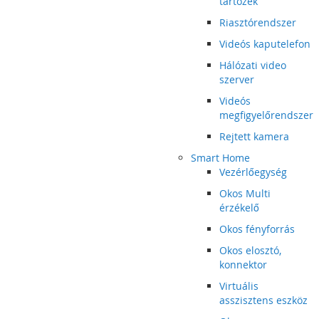
tartozék
Riasztórendszer
Videós kaputelefon
Hálózati video
szerver
Videós
megfigyelőrendszer
Rejtett kamera
Smart Home
Vezérlőegység
Okos Multi
érzékelő
Okos fényforrás
Okos elosztó,
konnektor
Virtuális
asszisztens eszköz