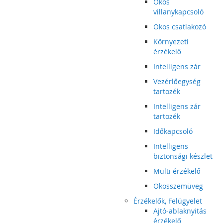
Okos
villanykapcsoló
Okos csatlakozó
Környezeti
érzékelő
Intelligens zár
Vezérlőegység
tartozék
Intelligens zár
tartozék
Időkapcsoló
Intelligens
biztonsági készlet
Multi érzékelő
Okosszemüveg
Érzékelők, Felügyelet
Ajtó-ablaknyitás
érzékelő