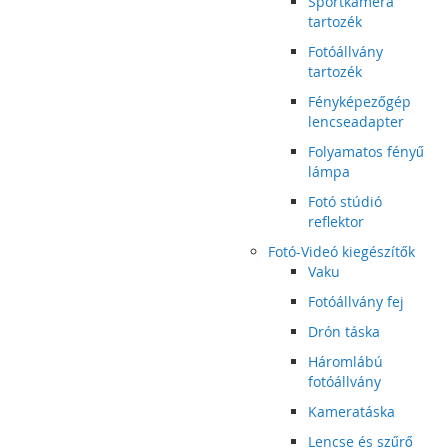
Sportkamera
tartozék
Fotóállvány
tartozék
Fényképezőgép
lencseadapter
Folyamatos fényű
lámpa
Fotó stúdió
reflektor
Fotó-Videó kiegészítők
Vaku
Fotóállvány fej
Drón táska
Háromlábú
fotóállvány
Kameratáska
Lencse és szűrő