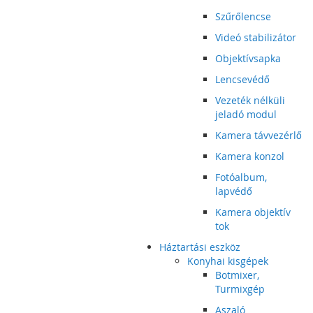
Szűrőlencse
Videó stabilizátor
Objektívsapka
Lencsevédő
Vezeték nélküli
jeladó modul
Kamera távvezérlő
Kamera konzol
Fotóalbum,
lapvédő
Kamera objektív
tok
Háztartási eszköz
Konyhai kisgépek
Botmixer,
Turmixgép
Aszaló