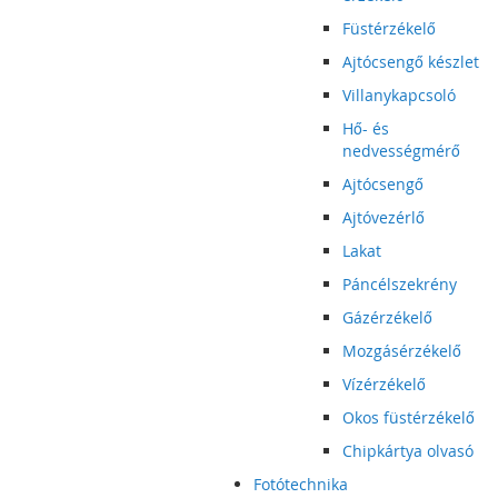
Füstérzékelő
Ajtócsengő készlet
Villanykapcsoló
Hő- és
nedvességmérő
Ajtócsengő
Ajtóvezérlő
Lakat
Páncélszekrény
Gázérzékelő
Mozgásérzékelő
Vízérzékelő
Okos füstérzékelő
Chipkártya olvasó
Fotótechnika