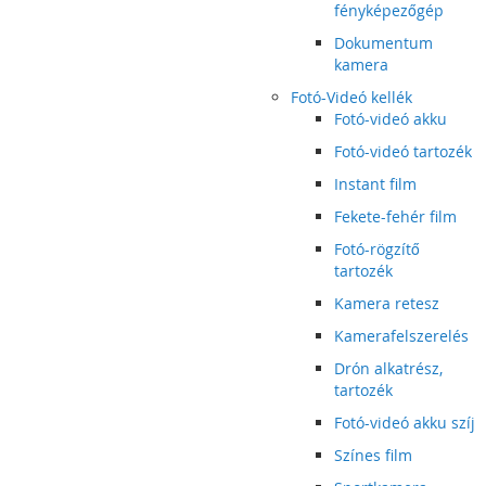
fényképezőgép
Dokumentum
kamera
Fotó-Videó kellék
Fotó-videó akku
Fotó-videó tartozék
Instant film
Fekete-fehér film
Fotó-rögzítő
tartozék
Kamera retesz
Kamerafelszerelés
Drón alkatrész,
tartozék
Fotó-videó akku szíj
Színes film