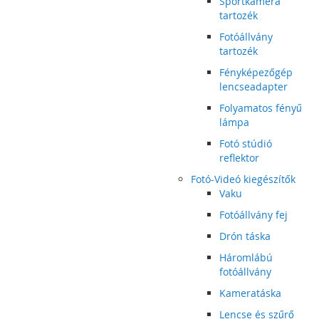
Sportkamera
tartozék
Fotóállvány
tartozék
Fényképezőgép
lencseadapter
Folyamatos fényű
lámpa
Fotó stúdió
reflektor
Fotó-Videó kiegészítők
Vaku
Fotóállvány fej
Drón táska
Háromlábú
fotóállvány
Kameratáska
Lencse és szűrő