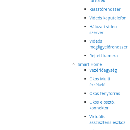
tartozék
Riasztórendszer
Videós kaputelefon
Hálózati video
szerver
Videós
megfigyelőrendszer
Rejtett kamera
Smart Home
Vezérlőegység
Okos Multi
érzékelő
Okos fényforrás
Okos elosztó,
konnektor
Virtuális
asszisztens eszköz