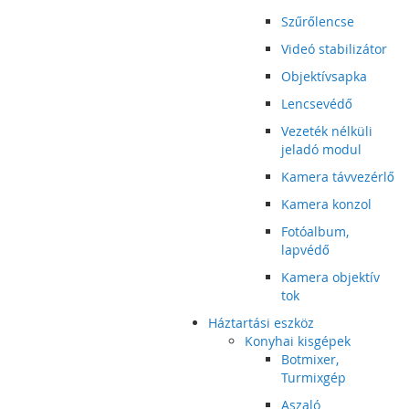
Szűrőlencse
Videó stabilizátor
Objektívsapka
Lencsevédő
Vezeték nélküli
jeladó modul
Kamera távvezérlő
Kamera konzol
Fotóalbum,
lapvédő
Kamera objektív
tok
Háztartási eszköz
Konyhai kisgépek
Botmixer,
Turmixgép
Aszaló