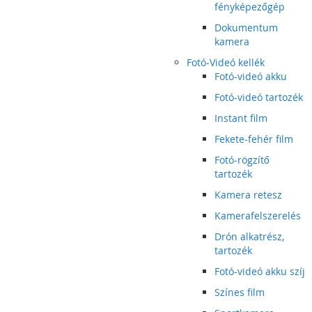
fényképezőgép
Dokumentum
kamera
Fotó-Videó kellék
Fotó-videó akku
Fotó-videó tartozék
Instant film
Fekete-fehér film
Fotó-rögzítő
tartozék
Kamera retesz
Kamerafelszerelés
Drón alkatrész,
tartozék
Fotó-videó akku szíj
Színes film