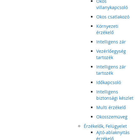
Okos
villanykapcsoló
Okos csatlakozó
Környezeti
érzékelő
Intelligens zár
Vezérlőegység
tartozék
Intelligens zár
tartozék
Időkapcsoló
Intelligens
biztonsági készlet
Multi érzékelő
Okosszemüveg
Érzékelők, Felügyelet
Ajtó-ablaknyitás
érzékelő