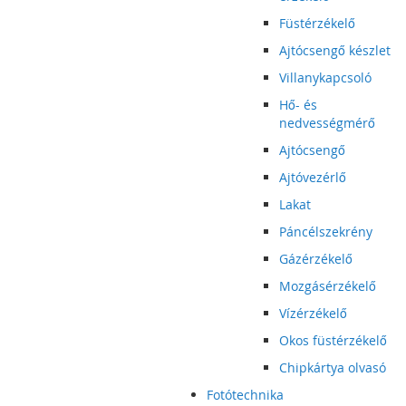
Füstérzékelő
Ajtócsengő készlet
Villanykapcsoló
Hő- és
nedvességmérő
Ajtócsengő
Ajtóvezérlő
Lakat
Páncélszekrény
Gázérzékelő
Mozgásérzékelő
Vízérzékelő
Okos füstérzékelő
Chipkártya olvasó
Fotótechnika