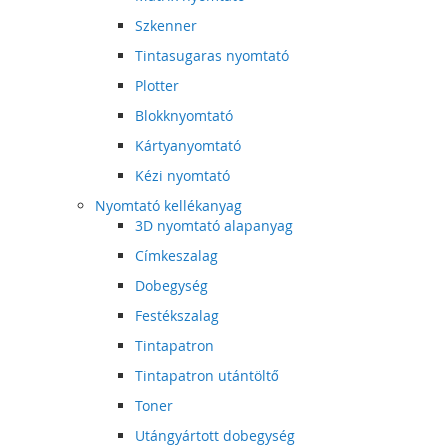
Szkenner
Tintasugaras nyomtató
Plotter
Blokknyomtató
Kártyanyomtató
Kézi nyomtató
Nyomtató kellékanyag
3D nyomtató alapanyag
Címkeszalag
Dobegység
Festékszalag
Tintapatron
Tintapatron utántöltő
Toner
Utángyártott dobegység