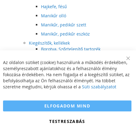
Hajkefe, fésű
Manikűr olló
Manikűr, pedikűr szett
Manikűr, pedikűr eszköz
Kiegészítők, kellékek
Borotva, Szőrtelenítő tartozék
Elektromos fogkefe tartozék
Az oldalon sütiket (cookie) használunk a működés érdekében,
Clo
Illóolaj
személyreszabott ajánlatokhoz és a felhasználói élmény
Coo
Bar
fokozása érdekében. Ha nem fogadja el a kiegészítő sütiket, az
Szépségápolási kellék
befolyásolhatja az Ön felhasználói élményét. Ha többet
Hajvágó tartozék
szeretne megtudni, kérjük olvassa el a
Süti szabályzatot
Számítógépes szemüveg
Egészségápolási kellék
ELFOGADOM MIND
Hajvágó kiegészítő
TESTRESZABÁS
Szórakoztató elektronika
Multimédia
DVD, BluRay lejátszó