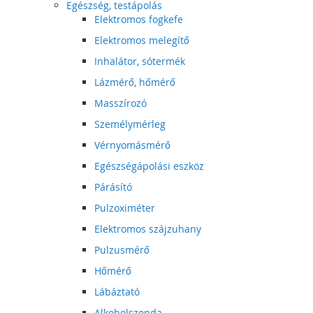
Egészség, testápolás
Elektromos fogkefe
Elektromos melegítő
Inhalátor, sótermék
Lázmérő, hőmérő
Masszírozó
Személymérleg
Vérnyomásmérő
Egészségápolási eszköz
Párásító
Pulzoximéter
Elektromos szájzuhany
Pulzusmérő
Hőmérő
Lábáztató
Alkoholszonda