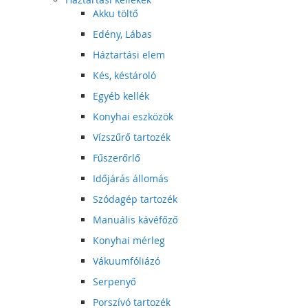
Akku töltő
Edény, Lábas
Háztartási elem
Kés, késtároló
Egyéb kellék
Konyhai eszközök
Vízszűrő tartozék
Fűszerőrlő
Időjárás állomás
Szódagép tartozék
Manuális kávéfőző
Konyhai mérleg
Vákuumfóliázó
Serpenyő
Porszívó tartozék