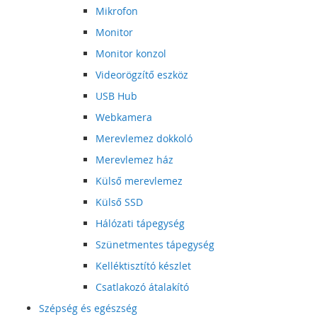
Mikrofon
Monitor
Monitor konzol
Videorögzítő eszköz
USB Hub
Webkamera
Merevlemez dokkoló
Merevlemez ház
Külső merevlemez
Külső SSD
Hálózati tápegység
Szünetmentes tápegység
Kelléktisztító készlet
Csatlakozó átalakító
Szépség és egészség