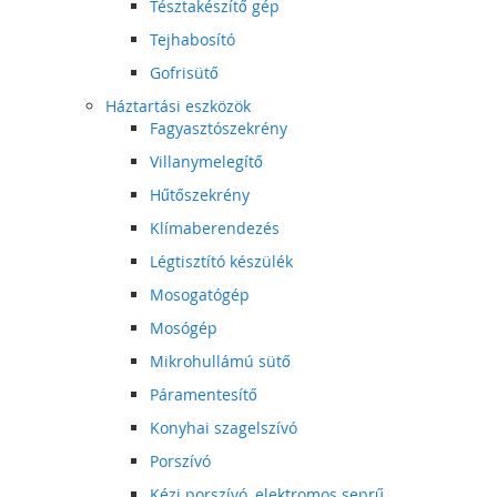
Tésztakészítő gép
Tejhabosító
Gofrisütő
Háztartási eszközök
Fagyasztószekrény
Villanymelegítő
Hűtőszekrény
Klímaberendezés
Légtisztító készülék
Mosogatógép
Mosógép
Mikrohullámú sütő
Páramentesítő
Konyhai szagelszívó
Porszívó
Kézi porszívó, elektromos seprű