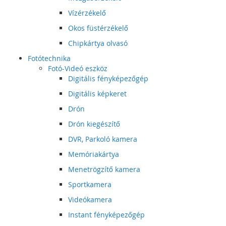
Vízérzékelő
Okos füstérzékelő
Chipkártya olvasó
Fotótechnika
Fotó-Videó eszköz
Digitális fényképezőgép
Digitális képkeret
Drón
Drón kiegészítő
DVR, Parkoló kamera
Memóriakártya
Menetrögzítő kamera
Sportkamera
Videókamera
Instant fényképezőgép