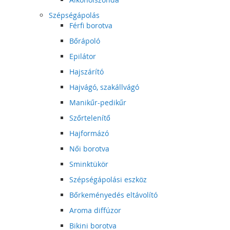
Szépségápolás
Férfi borotva
Bőrápoló
Epilátor
Hajszárító
Hajvágó, szakállvágó
Manikűr-pedikűr
Szőrtelenítő
Hajformázó
Női borotva
Sminktükör
Szépségápolási eszköz
Bőrkeményedés eltávolító
Aroma diffúzor
Bikini borotva