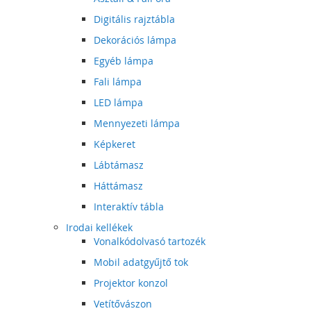
Digitális rajztábla
Dekorációs lámpa
Egyéb lámpa
Fali lámpa
LED lámpa
Mennyezeti lámpa
Képkeret
Lábtámasz
Háttámasz
Interaktív tábla
Irodai kellékek
Vonalkódolvasó tartozék
Mobil adatgyűjtő tok
Projektor konzol
Vetítővászon