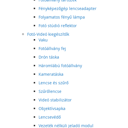
Fényképezőgép lencseadapter
Folyamatos fényű lámpa
Fotó stúdió reflektor
Fotó-Videó kiegészítők
Vaku
Fotóállvány fej
Drón táska
Háromlábú fotóállvány
Kameratáska
Lencse és szűrő
Szűrőlencse
Videó stabilizátor
Objektívsapka
Lencsevédő
Vezeték nélküli jeladó modul