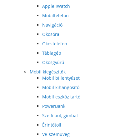
Apple iWatch
Mobiltelefon
Navigáció
Okosóra
Okostelefon
Táblagép
Okosgyűrű
Mobil kiegészítők
Mobil billentyűzet
Mobil kihangosító
Mobil eszköz tartó
PowerBank
Szelfi bot, gimbal
Érintőtoll
VR szemüveg