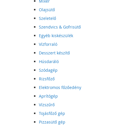
Mixer
Olajsütő
Szeletelő
Szendvics & Gofrisütő
Egyéb kiskészülék
Vízforraló
Desszert készítő
Húsdaráló
Szódagép
Rizsfőző
Elektromos főzőedény
Aprítógép
Vízszűrő
Tojásfőző gép
Pizzasütő gép