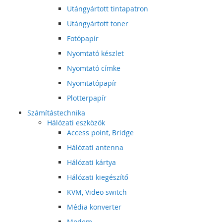
Utángyártott tintapatron
Utángyártott toner
Fotópapír
Nyomtató készlet
Nyomtató címke
Nyomtatópapír
Plotterpapír
Számítástechnika
Hálózati eszközök
Access point, Bridge
Hálózati antenna
Hálózati kártya
Hálózati kiegészítő
KVM, Video switch
Média konverter
Modem