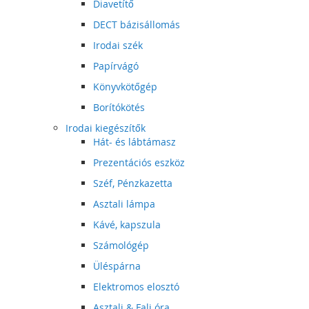
Diavetítő
DECT bázisállomás
Irodai szék
Papírvágó
Könyvkötőgép
Borítókötés
Irodai kiegészítők
Hát- és lábtámasz
Prezentációs eszköz
Széf, Pénzkazetta
Asztali lámpa
Kávé, kapszula
Számológép
Üléspárna
Elektromos elosztó
Asztali & Fali óra