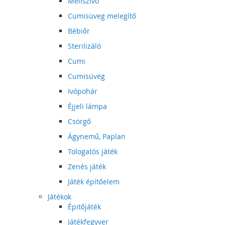
Mellszívó
Cumisüveg melegítő
Bébiőr
Sterilizáló
Cumi
Cumisüveg
Ivópohár
Éjjeli lámpa
Csörgő
Ágynemű, Paplan
Tologatós játék
Zenés játék
Játék építőelem
Játékok
Épitőjáték
Játékfegyver