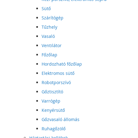
Sütő
Szárítógép
Tűzhely
Vasaló
Ventilátor
Főzőlap
Hordozható főzőlap
Elektromos sütő
Robotporszívó
Gőztisztító
Varrógép
Kenyérsütő
Gőzvasaló állomás
Ruhagőzölő
Háztartási kellékek