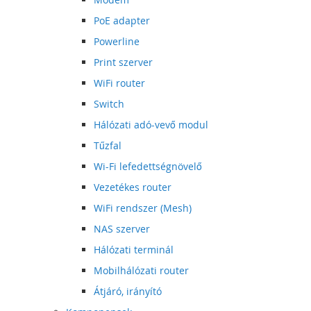
PoE adapter
Powerline
Print szerver
WiFi router
Switch
Hálózati adó-vevő modul
Tűzfal
Wi-Fi lefedettségnövelő
Vezetékes router
WiFi rendszer (Mesh)
NAS szerver
Hálózati terminál
Mobilhálózati router
Átjáró, irányító