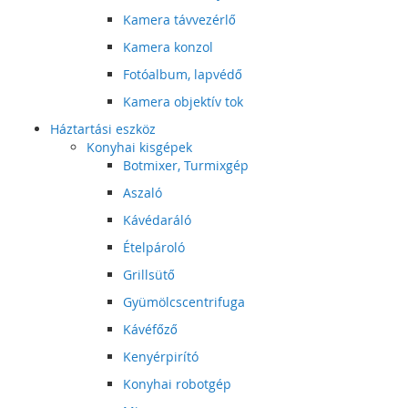
Kamera távvezérlő
Kamera konzol
Fotóalbum, lapvédő
Kamera objektív tok
Háztartási eszköz
Konyhai kisgépek
Botmixer, Turmixgép
Aszaló
Kávédaráló
Ételpároló
Grillsütő
Gyümölcscentrifuga
Kávéfőző
Kenyérpirító
Konyhai robotgép