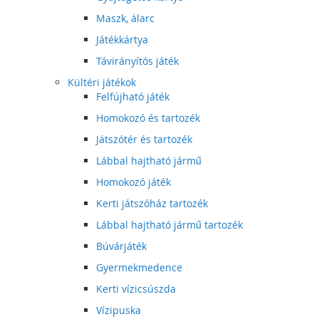
Maszk, álarc
Játékkártya
Távirányítós játék
Kültéri játékok
Felfújható játék
Homokozó és tartozék
Játszótér és tartozék
Lábbal hajtható jármű
Homokozó játék
Kerti játszóház tartozék
Lábbal hajtható jármű tartozék
Búvárjáték
Gyermekmedence
Kerti vízicsúszda
Vízipuska