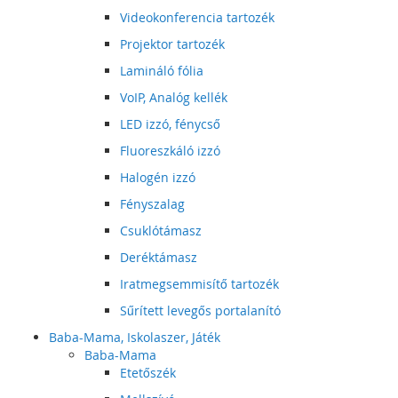
Videokonferencia tartozék
Projektor tartozék
Lamináló fólia
VoIP, Analóg kellék
LED izzó, fénycső
Fluoreszkáló izzó
Halogén izzó
Fényszalag
Csuklótámasz
Deréktámasz
Iratmegsemmisítő tartozék
Sűrített levegős portalanító
Baba-Mama, Iskolaszer, Játék
Baba-Mama
Etetőszék