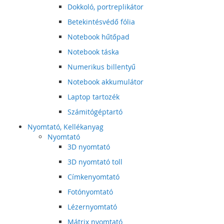
Dokkoló, portreplikátor
Betekintésvédő fólia
Notebook hűtőpad
Notebook táska
Numerikus billentyű
Notebook akkumulátor
Laptop tartozék
Számitógéptartó
Nyomtató, Kellékanyag
Nyomtató
3D nyomtató
3D nyomtató toll
Címkenyomtató
Fotónyomtató
Lézernyomtató
Mátrix nyomtató