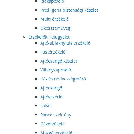
Időkapcsoló
Intelligens biztonsági készlet
Multi érzékelő
Okosszemüveg
Érzékelők, Felügyelet
Ajtó-ablaknyitás érzékelő
Füstérzékelő
Ajtócsengő készlet
Villanykapcsoló
Hő- és nedvességmérő
Ajtócsengő
Ajtóvezérlő
Lakat
Páncélszekrény
Gázérzékelő
Mozgásérzékelő