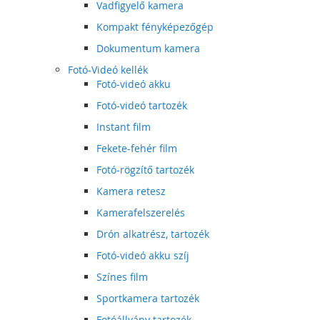
Vadfigyelő kamera
Kompakt fényképezőgép
Dokumentum kamera
Fotó-Videó kellék
Fotó-videó akku
Fotó-videó tartozék
Instant film
Fekete-fehér film
Fotó-rögzítő tartozék
Kamera retesz
Kamerafelszerelés
Drón alkatrész, tartozék
Fotó-videó akku szíj
Színes film
Sportkamera tartozék
Fotóállvány tartozék