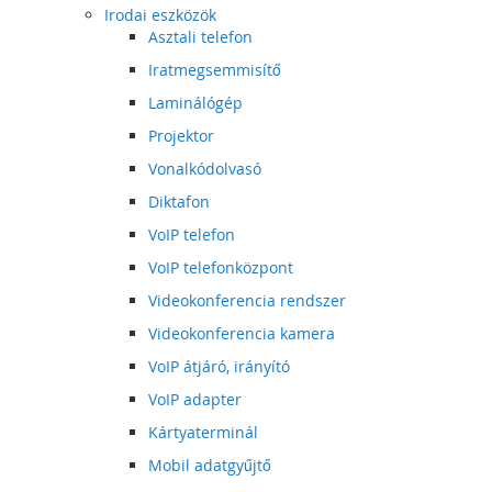
Irodai eszközök
Asztali telefon
Iratmegsemmisítő
Laminálógép
Projektor
Vonalkódolvasó
Diktafon
VoIP telefon
VoIP telefonközpont
Videokonferencia rendszer
Videokonferencia kamera
VoIP átjáró, irányító
VoIP adapter
Kártyaterminál
Mobil adatgyűjtő