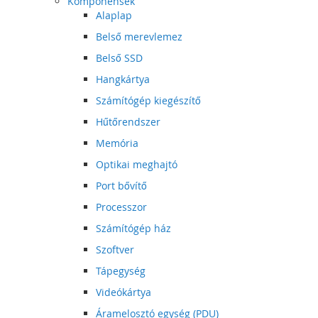
Komponensek
Alaplap
Belső merevlemez
Belső SSD
Hangkártya
Számítógép kiegészítő
Hűtőrendszer
Memória
Optikai meghajtó
Port bővítő
Processzor
Számítógép ház
Szoftver
Tápegység
Videókártya
Áramelosztó egység (PDU)