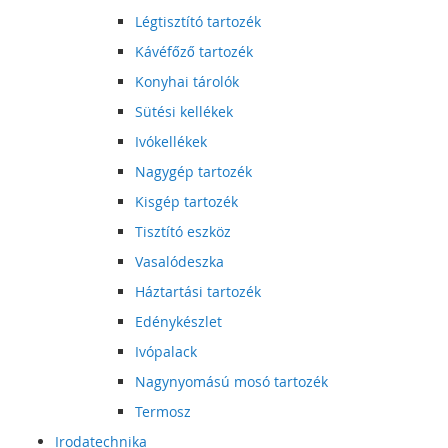
Légtisztító tartozék
Kávéfőző tartozék
Konyhai tárolók
Sütési kellékek
Ivókellékek
Nagygép tartozék
Kisgép tartozék
Tisztító eszköz
Vasalódeszka
Háztartási tartozék
Edénykészlet
Ivópalack
Nagynyomású mosó tartozék
Termosz
Irodatechnika