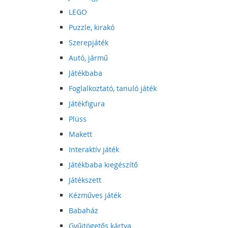
LEGO
Puzzle, kirakó
Szerepjáték
Autó, jármű
Játékbaba
Foglalkoztató, tanuló játék
Játékfigura
Plüss
Makett
Interaktív játék
Játékbaba kiegészítő
Játékszett
Kézműves játék
Babaház
Gyűjtögetős kártya