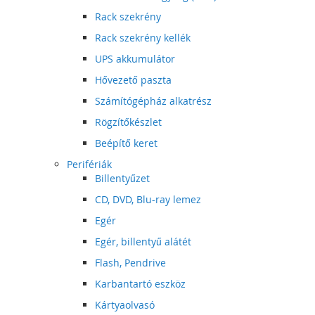
Rack szekrény
Rack szekrény kellék
UPS akkumulátor
Hővezető paszta
Számítógépház alkatrész
Rögzítőkészlet
Beépítő keret
Perifériák
Billentyűzet
CD, DVD, Blu-ray lemez
Egér
Egér, billentyű alátét
Flash, Pendrive
Karbantartó eszköz
Kártyaolvasó