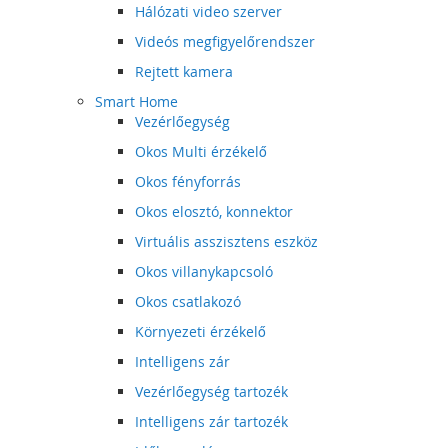
Hálózati video szerver
Videós megfigyelőrendszer
Rejtett kamera
Smart Home
Vezérlőegység
Okos Multi érzékelő
Okos fényforrás
Okos elosztó, konnektor
Virtuális asszisztens eszköz
Okos villanykapcsoló
Okos csatlakozó
Környezeti érzékelő
Intelligens zár
Vezérlőegység tartozék
Intelligens zár tartozék