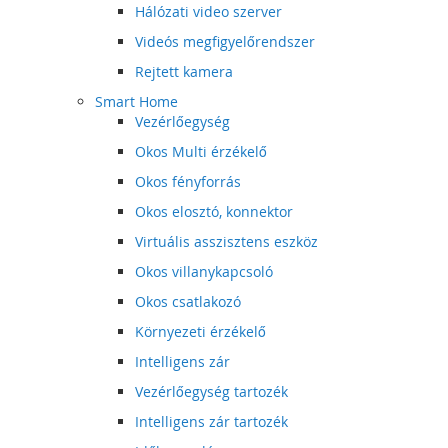
Hálózati video szerver
Videós megfigyelőrendszer
Rejtett kamera
Smart Home
Vezérlőegység
Okos Multi érzékelő
Okos fényforrás
Okos elosztó, konnektor
Virtuális asszisztens eszköz
Okos villanykapcsoló
Okos csatlakozó
Környezeti érzékelő
Intelligens zár
Vezérlőegység tartozék
Intelligens zár tartozék