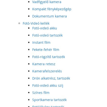
Vadfigyelő kamera
Kompakt fényképezőgép
Dokumentum kamera
Fotó-Videó kellék
Fotó-videó akku
Fotó-videó tartozék
Instant film
Fekete-fehér film
Fotó-rögzítő tartozék
Kamera retesz
Kamerafelszerelés
Drón alkatrész, tartozék
Fotó-videó akku szíj
Színes film
Sportkamera tartozék
Fotóállvány tartozék