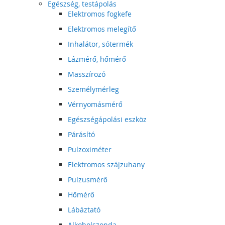
Egészség, testápolás
Elektromos fogkefe
Elektromos melegítő
Inhalátor, sótermék
Lázmérő, hőmérő
Masszírozó
Személymérleg
Vérnyomásmérő
Egészségápolási eszköz
Párásító
Pulzoximéter
Elektromos szájzuhany
Pulzusmérő
Hőmérő
Lábáztató
Alkoholszonda