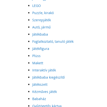
LEGO
Puzzle, kirakó
Szerepjáték
Autó, jármű
Játékbaba
Foglalkoztató, tanuló játék
Játékfigura
Plüss
Makett
Interaktív játék
Játékbaba kiegészítő
Játékszett
Kézműves játék
Babaház
Gyűjtögetős kártya