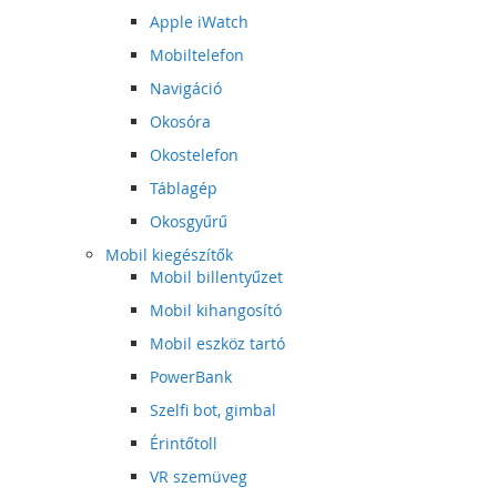
Apple iWatch
Mobiltelefon
Navigáció
Okosóra
Okostelefon
Táblagép
Okosgyűrű
Mobil kiegészítők
Mobil billentyűzet
Mobil kihangosító
Mobil eszköz tartó
PowerBank
Szelfi bot, gimbal
Érintőtoll
VR szemüveg