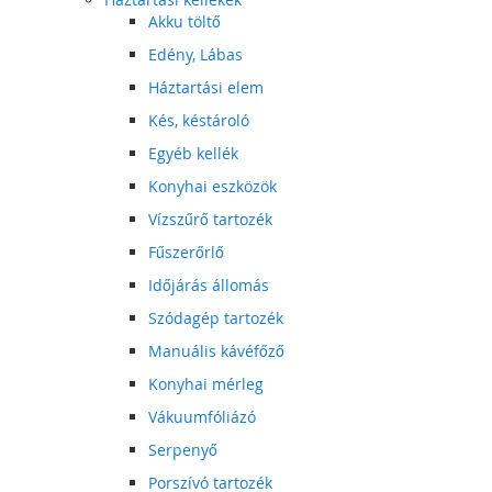
Akku töltő
Edény, Lábas
Háztartási elem
Kés, késtároló
Egyéb kellék
Konyhai eszközök
Vízszűrő tartozék
Fűszerőrlő
Időjárás állomás
Szódagép tartozék
Manuális kávéfőző
Konyhai mérleg
Vákuumfóliázó
Serpenyő
Porszívó tartozék