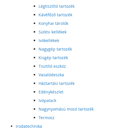
Légtisztító tartozék
Kávéfőző tartozék
Konyhai tárolók
Sütési kellékek
Ivókellékek
Nagygép tartozék
Kisgép tartozék
Tisztító eszköz
Vasalódeszka
Háztartási tartozék
Edénykészlet
Ivópalack
Nagynyomású mosó tartozék
Termosz
Irodatechnika