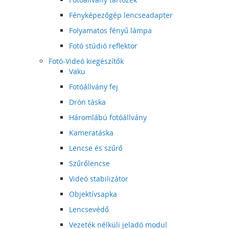
Fényképezőgép lencseadapter
Folyamatos fényű lámpa
Fotó stúdió reflektor
Fotó-Videó kiegészítők
Vaku
Fotóállvány fej
Drón táska
Háromlábú fotóállvány
Kameratáska
Lencse és szűrő
Szűrőlencse
Videó stabilizátor
Objektívsapka
Lencsevédő
Vezeték nélküli jeladó modul