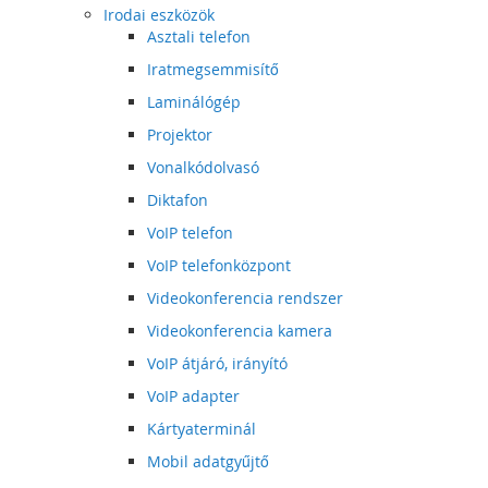
Irodai eszközök
Asztali telefon
Iratmegsemmisítő
Laminálógép
Projektor
Vonalkódolvasó
Diktafon
VoIP telefon
VoIP telefonközpont
Videokonferencia rendszer
Videokonferencia kamera
VoIP átjáró, irányító
VoIP adapter
Kártyaterminál
Mobil adatgyűjtő