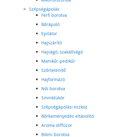
Szépségápolás
Férfi borotva
Bőrápoló
Epilátor
Hajszárító
Hajvágó, szakállvágó
Manikűr-pedikűr
Szőrtelenítő
Hajformázó
Női borotva
Sminktükör
Szépségápolási eszköz
Bőrkeményedés eltávolító
Aroma diffúzor
Bikini borotva