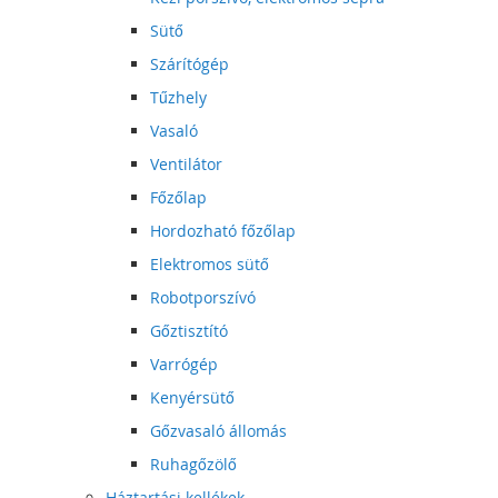
Sütő
Szárítógép
Tűzhely
Vasaló
Ventilátor
Főzőlap
Hordozható főzőlap
Elektromos sütő
Robotporszívó
Gőztisztító
Varrógép
Kenyérsütő
Gőzvasaló állomás
Ruhagőzölő
Háztartási kellékek