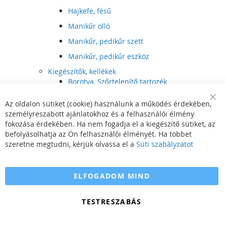
Hajkefe, fésű
Manikűr olló
Manikűr, pedikűr szett
Manikűr, pedikűr eszköz
Kiegészítők, kellékek
Borotva, Szőrtelenítő tartozék
Elektromos fogkefe tartozék
Az oldalon sütiket (cookie) használunk a működés érdekében,
Clo
Illóolaj
személyreszabott ajánlatokhoz és a felhasználói élmény
Coo
Bar
fokozása érdekében. Ha nem fogadja el a kiegészítő sütiket, az
Szépségápolási kellék
befolyásolhatja az Ön felhasználói élményét. Ha többet
Hajvágó tartozék
szeretne megtudni, kérjük olvassa el a
Süti szabályzatot
Számítógépes szemüveg
Egészségápolási kellék
ELFOGADOM MIND
Hajvágó kiegészítő
TESTRESZABÁS
Szórakoztató elektronika
Multimédia
DVD, BluRay lejátszó