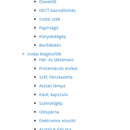
Diavetítő
DECT bázisállomás
Irodai szék
Papírvágó
Könyvkötőgép
Borítókötés
Irodai kiegészítők
Hát- és lábtámasz
Prezentációs eszköz
Széf, Pénzkazetta
Asztali lámpa
Kávé, kapszula
Számológép
Üléspárna
Elektromos elosztó
Asztali & Fali óra