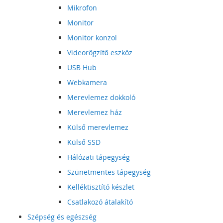
Mikrofon
Monitor
Monitor konzol
Videorögzítő eszköz
USB Hub
Webkamera
Merevlemez dokkoló
Merevlemez ház
Külső merevlemez
Külső SSD
Hálózati tápegység
Szünetmentes tápegység
Kelléktisztító készlet
Csatlakozó átalakító
Szépség és egészség