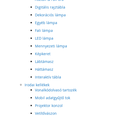
Digitális rajztábla
Dekorációs lámpa
Egyéb lámpa
Fali lámpa
LED lámpa
Mennyezeti lámpa
Képkeret
Lábtámasz
Háttámasz
Interaktív tábla
Irodai kellékek
Vonalkódolvasó tartozék
Mobil adatgyűjtő tok
Projektor konzol
Vetítővászon