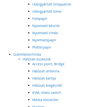
Utángyártott tintapatron
Utángyártott toner
Fotópapír
Nyomtató készlet
Nyomtató címke
Nyomtatópapír
Plotterpapír
Számítástechnika
Hálózati eszközök
Access point, Bridge
Hálózati antenna
Hálózati kártya
Hálózati kiegészítő
KVM, Video switch
Média konverter
Modem