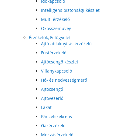
Időkapcsoló
Intelligens biztonsági készlet
Multi érzékelő
Okosszemüveg
Érzékelők, Felügyelet
Ajtó-ablaknyitás érzékelő
Füstérzékelő
Ajtócsengő készlet
Villanykapcsoló
Hő- és nedvességmérő
Ajtócsengő
Ajtóvezérlő
Lakat
Páncélszekrény
Gázérzékelő
Mozgásérzékelő