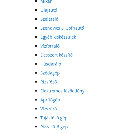
Mixer
Olajsütő
Szeletelő
Szendvics & Gofrisütő
Egyéb kiskészülék
Vízforraló
Desszert készítő
Húsdaráló
Szódagép
Rizsfőző
Elektromos főzőedény
Aprítógép
Vízszűrő
Tojásfőző gép
Pizzasütő gép