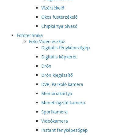
Vízérzékelő
Okos füstérzékelő
Chipkártya olvasó
Fotótechnika
Fotó-Videó eszköz
Digitális fényképezőgép
Digitális képkeret
Drón
Drón kiegészítő
DVR, Parkoló kamera
Memóriakártya
Menetrögzítő kamera
Sportkamera
Videókamera
Instant fényképezőgép