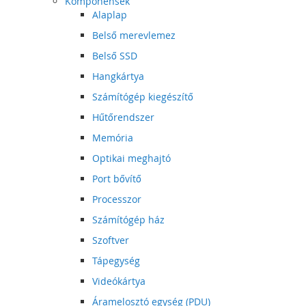
Komponensek
Alaplap
Belső merevlemez
Belső SSD
Hangkártya
Számítógép kiegészítő
Hűtőrendszer
Memória
Optikai meghajtó
Port bővítő
Processzor
Számítógép ház
Szoftver
Tápegység
Videókártya
Áramelosztó egység (PDU)