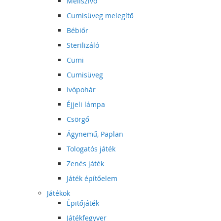
Mellszívó
Cumisüveg melegítő
Bébiőr
Sterilizáló
Cumi
Cumisüveg
Ivópohár
Éjjeli lámpa
Csörgő
Ágynemű, Paplan
Tologatós játék
Zenés játék
Játék építőelem
Játékok
Épitőjáték
Játékfegyver