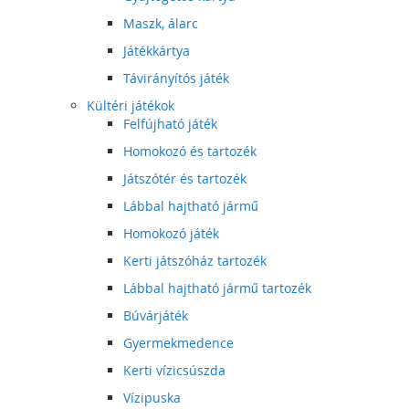
Maszk, álarc
Játékkártya
Távirányítós játék
Kültéri játékok
Felfújható játék
Homokozó és tartozék
Játszótér és tartozék
Lábbal hajtható jármű
Homokozó játék
Kerti játszóház tartozék
Lábbal hajtható jármű tartozék
Búvárjáték
Gyermekmedence
Kerti vízicsúszda
Vízipuska