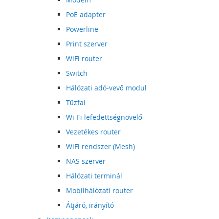
PoE adapter
Powerline
Print szerver
WiFi router
Switch
Hálózati adó-vevő modul
Tűzfal
Wi-Fi lefedettségnövelő
Vezetékes router
WiFi rendszer (Mesh)
NAS szerver
Hálózati terminál
Mobilhálózati router
Átjáró, irányító