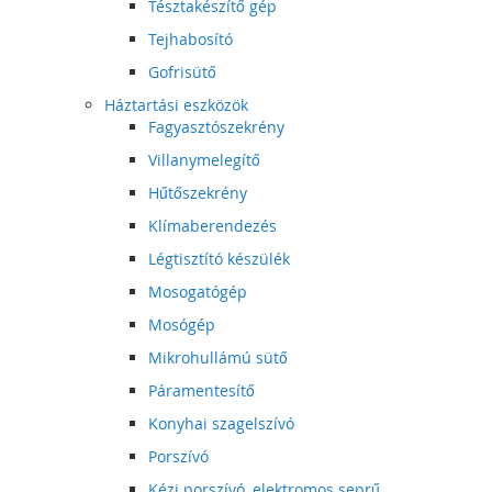
Tésztakészítő gép
Tejhabosító
Gofrisütő
Háztartási eszközök
Fagyasztószekrény
Villanymelegítő
Hűtőszekrény
Klímaberendezés
Légtisztító készülék
Mosogatógép
Mosógép
Mikrohullámú sütő
Páramentesítő
Konyhai szagelszívó
Porszívó
Kézi porszívó, elektromos seprű