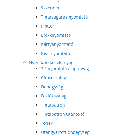
Szkenner
Tintasugaras nyomtató
Plotter
Blokknyomtató
Kártyanyomtató
Kézi nyomtató
Nyomtató kellékanyag
3D nyomtató alapanyag
Címkeszalag
Dobegység
Festékszalag
Tintapatron
Tintapatron utántöltő
Toner
Utángyártott dobegység