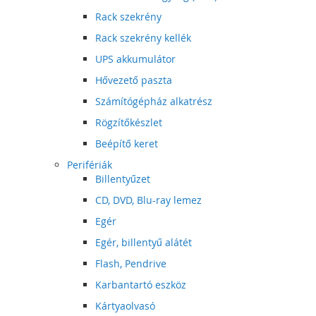
Rack szekrény
Rack szekrény kellék
UPS akkumulátor
Hővezető paszta
Számítógépház alkatrész
Rögzítőkészlet
Beépítő keret
Perifériák
Billentyűzet
CD, DVD, Blu-ray lemez
Egér
Egér, billentyű alátét
Flash, Pendrive
Karbantartó eszköz
Kártyaolvasó