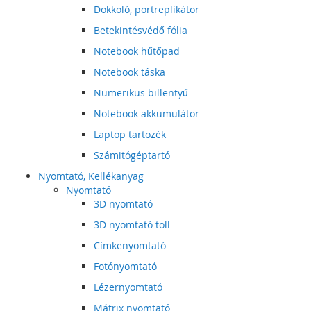
Dokkoló, portreplikátor
Betekintésvédő fólia
Notebook hűtőpad
Notebook táska
Numerikus billentyű
Notebook akkumulátor
Laptop tartozék
Számitógéptartó
Nyomtató, Kellékanyag
Nyomtató
3D nyomtató
3D nyomtató toll
Címkenyomtató
Fotónyomtató
Lézernyomtató
Mátrix nyomtató