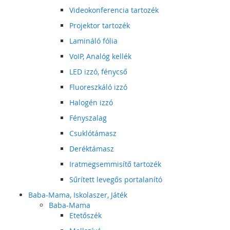
Videokonferencia tartozék
Projektor tartozék
Lamináló fólia
VoIP, Analóg kellék
LED izzó, fénycső
Fluoreszkáló izzó
Halogén izzó
Fényszalag
Csuklótámasz
Deréktámasz
Iratmegsemmisítő tartozék
Sűrített levegős portalanító
Baba-Mama, Iskolaszer, Játék
Baba-Mama
Etetőszék