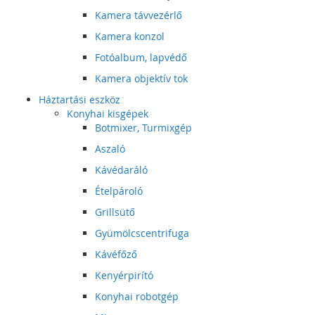
Kamera távvezérlő
Kamera konzol
Fotóalbum, lapvédő
Kamera objektív tok
Háztartási eszköz
Konyhai kisgépek
Botmixer, Turmixgép
Aszaló
Kávédaráló
Ételpároló
Grillsütő
Gyümölcscentrifuga
Kávéfőző
Kenyérpirító
Konyhai robotgép