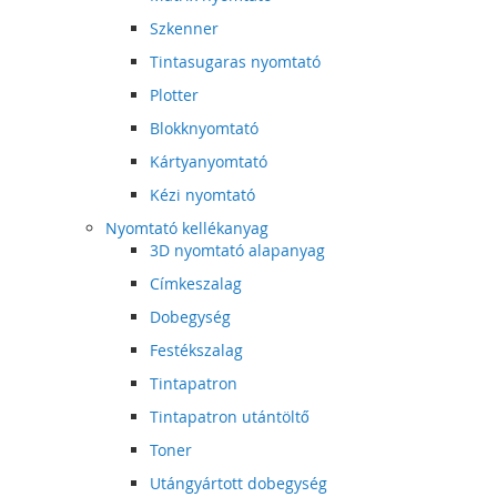
Szkenner
Tintasugaras nyomtató
Plotter
Blokknyomtató
Kártyanyomtató
Kézi nyomtató
Nyomtató kellékanyag
3D nyomtató alapanyag
Címkeszalag
Dobegység
Festékszalag
Tintapatron
Tintapatron utántöltő
Toner
Utángyártott dobegység