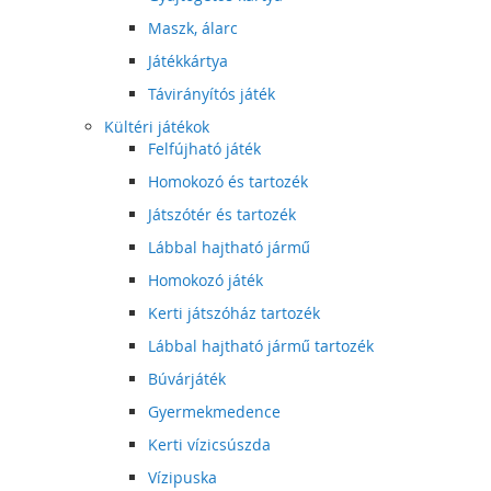
Maszk, álarc
Játékkártya
Távirányítós játék
Kültéri játékok
Felfújható játék
Homokozó és tartozék
Játszótér és tartozék
Lábbal hajtható jármű
Homokozó játék
Kerti játszóház tartozék
Lábbal hajtható jármű tartozék
Búvárjáték
Gyermekmedence
Kerti vízicsúszda
Vízipuska