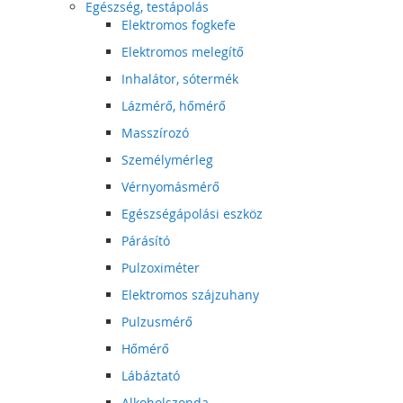
Egészség, testápolás
Elektromos fogkefe
Elektromos melegítő
Inhalátor, sótermék
Lázmérő, hőmérő
Masszírozó
Személymérleg
Vérnyomásmérő
Egészségápolási eszköz
Párásító
Pulzoximéter
Elektromos szájzuhany
Pulzusmérő
Hőmérő
Lábáztató
Alkoholszonda