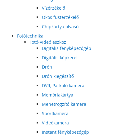
Vízérzékelő
Okos füstérzékelő
Chipkártya olvasó
Fotótechnika
Fotó-Videó eszköz
Digitális fényképezőgép
Digitális képkeret
Drón
Drón kiegészítő
DVR, Parkoló kamera
Memóriakártya
Menetrögzítő kamera
Sportkamera
Videókamera
Instant fényképezőgép