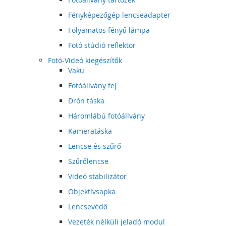
Fényképezőgép lencseadapter
Folyamatos fényű lámpa
Fotó stúdió reflektor
Fotó-Videó kiegészítők
Vaku
Fotóállvány fej
Drón táska
Háromlábú fotóállvány
Kameratáska
Lencse és szűrő
Szűrőlencse
Videó stabilizátor
Objektívsapka
Lencsevédő
Vezeték nélküli jeladó modul