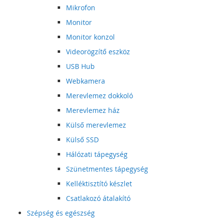
Mikrofon
Monitor
Monitor konzol
Videorögzítő eszköz
USB Hub
Webkamera
Merevlemez dokkoló
Merevlemez ház
Külső merevlemez
Külső SSD
Hálózati tápegység
Szünetmentes tápegység
Kelléktisztító készlet
Csatlakozó átalakító
Szépség és egészség