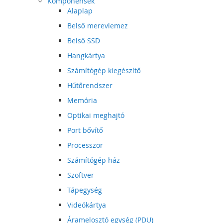
Komponensek
Alaplap
Belső merevlemez
Belső SSD
Hangkártya
Számítógép kiegészítő
Hűtőrendszer
Memória
Optikai meghajtó
Port bővítő
Processzor
Számítógép ház
Szoftver
Tápegység
Videókártya
Áramelosztó egység (PDU)