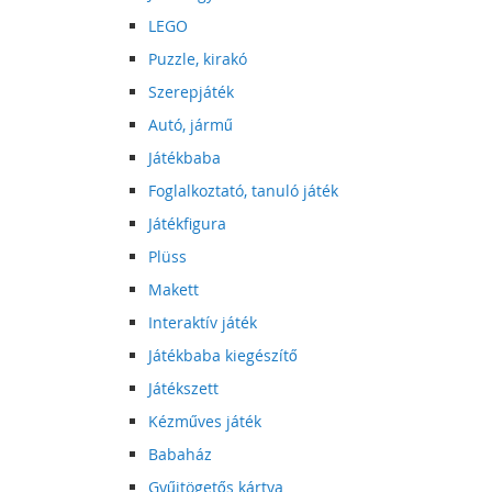
LEGO
Puzzle, kirakó
Szerepjáték
Autó, jármű
Játékbaba
Foglalkoztató, tanuló játék
Játékfigura
Plüss
Makett
Interaktív játék
Játékbaba kiegészítő
Játékszett
Kézműves játék
Babaház
Gyűjtögetős kártya