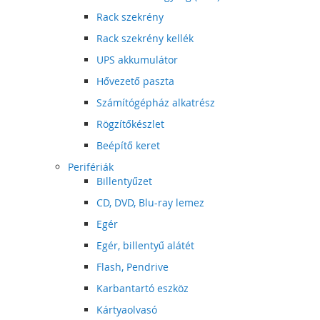
Rack szekrény
Rack szekrény kellék
UPS akkumulátor
Hővezető paszta
Számítógépház alkatrész
Rögzítőkészlet
Beépítő keret
Perifériák
Billentyűzet
CD, DVD, Blu-ray lemez
Egér
Egér, billentyű alátét
Flash, Pendrive
Karbantartó eszköz
Kártyaolvasó