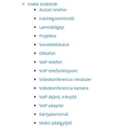
Irodai eszközök
Asztali telefon
Iratmegsemmisítő
Laminálógép
Projektor
Vonalkódolvasó
Diktafon
VoIP telefon
VoIP telefonközpont
Videokonferencia rendszer
Videokonferencia kamera
VoIP átjáró, irányító
VoIP adapter
Kártyaterminál
Mobil adatgyűjtő