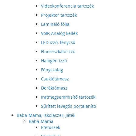
Videokonferencia tartozék
Projektor tartozék
Lamináló fólia
VoIP, Analóg kellék
LED izzó, fénycső
Fluoreszkáló izzó
Halogén izzó
Fényszalag
Csuklótámasz
Deréktámasz
Iratmegsemmisítő tartozék
Sűrített levegős portalanító
Baba-Mama, Iskolaszer, Játék
Baba-Mama
Etetőszék