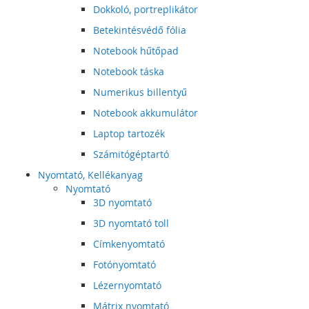
Dokkoló, portreplikátor
Betekintésvédő fólia
Notebook hűtőpad
Notebook táska
Numerikus billentyű
Notebook akkumulátor
Laptop tartozék
Számitógéptartó
Nyomtató, Kellékanyag
Nyomtató
3D nyomtató
3D nyomtató toll
Címkenyomtató
Fotónyomtató
Lézernyomtató
Mátrix nyomtató