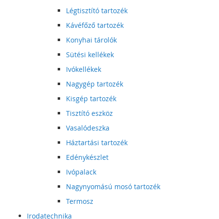
Légtisztító tartozék
Kávéfőző tartozék
Konyhai tárolók
Sütési kellékek
Ivókellékek
Nagygép tartozék
Kisgép tartozék
Tisztító eszköz
Vasalódeszka
Háztartási tartozék
Edénykészlet
Ivópalack
Nagynyomású mosó tartozék
Termosz
Irodatechnika