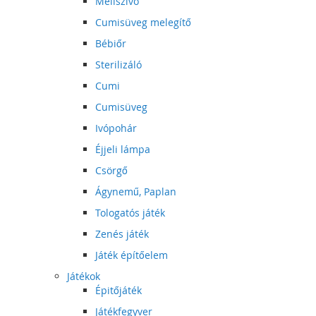
Mellszívó
Cumisüveg melegítő
Bébiőr
Sterilizáló
Cumi
Cumisüveg
Ivópohár
Éjjeli lámpa
Csörgő
Ágynemű, Paplan
Tologatós játék
Zenés játék
Játék építőelem
Játékok
Épitőjáték
Játékfegyver