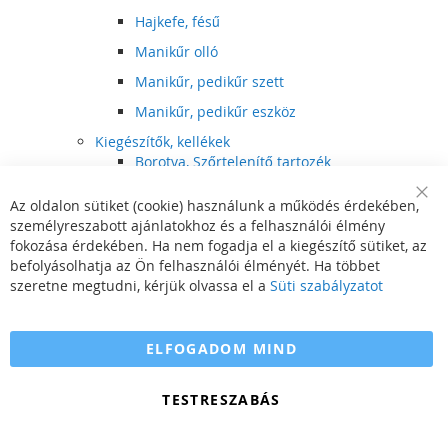
Hajkefe, fésű
Manikűr olló
Manikűr, pedikűr szett
Manikűr, pedikűr eszköz
Kiegészítők, kellékek
Borotva, Szőrtelenítő tartozék
Elektromos fogkefe tartozék
Az oldalon sütiket (cookie) használunk a működés érdekében,
Clo
Illóolaj
személyreszabott ajánlatokhoz és a felhasználói élmény
Coo
Bar
fokozása érdekében. Ha nem fogadja el a kiegészítő sütiket, az
Szépségápolási kellék
befolyásolhatja az Ön felhasználói élményét. Ha többet
Hajvágó tartozék
szeretne megtudni, kérjük olvassa el a
Süti szabályzatot
Számítógépes szemüveg
Egészségápolási kellék
ELFOGADOM MIND
Hajvágó kiegészítő
TESTRESZABÁS
Szórakoztató elektronika
Multimédia
DVD, BluRay lejátszó