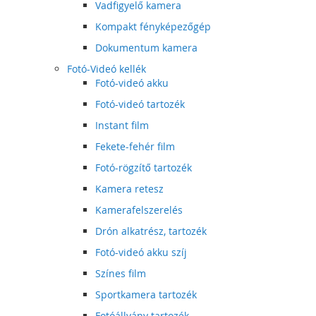
Vadfigyelő kamera
Kompakt fényképezőgép
Dokumentum kamera
Fotó-Videó kellék
Fotó-videó akku
Fotó-videó tartozék
Instant film
Fekete-fehér film
Fotó-rögzítő tartozék
Kamera retesz
Kamerafelszerelés
Drón alkatrész, tartozék
Fotó-videó akku szíj
Színes film
Sportkamera tartozék
Fotóállvány tartozék