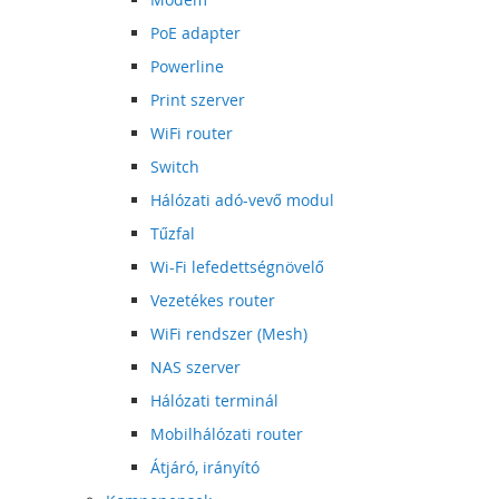
PoE adapter
Powerline
Print szerver
WiFi router
Switch
Hálózati adó-vevő modul
Tűzfal
Wi-Fi lefedettségnövelő
Vezetékes router
WiFi rendszer (Mesh)
NAS szerver
Hálózati terminál
Mobilhálózati router
Átjáró, irányító