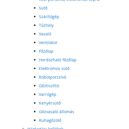
Sütő
Szárítógép
Tűzhely
Vasaló
Ventilátor
Főzőlap
Hordozható főzőlap
Elektromos sütő
Robotporszívó
Gőztisztító
Varrógép
Kenyérsütő
Gőzvasaló állomás
Ruhagőzölő
Háztartási kellékek