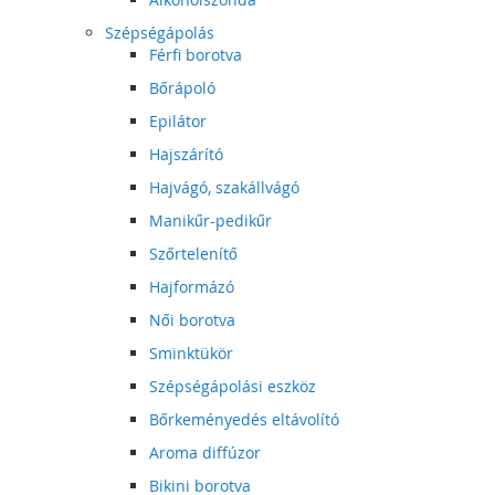
Szépségápolás
Férfi borotva
Bőrápoló
Epilátor
Hajszárító
Hajvágó, szakállvágó
Manikűr-pedikűr
Szőrtelenítő
Hajformázó
Női borotva
Sminktükör
Szépségápolási eszköz
Bőrkeményedés eltávolító
Aroma diffúzor
Bikini borotva