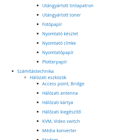
Utángyártott tintapatron
Utángyártott toner
Fotópapír
Nyomtató készlet
Nyomtató címke
Nyomtatópapír
Plotterpapír
Számítástechnika
Hálózati eszközök
Access point, Bridge
Hálózati antenna
Hálózati kártya
Hálózati kiegészítő
KVM, Video switch
Média konverter
Modem