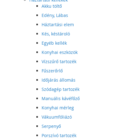
Akku töltő
Edény, Lábas
Háztartási elem
Kés, késtároló
Egyéb kellék
Konyhai eszközök
Vízszűrő tartozék
Fűszerőrlő
Időjárás állomás
Szódagép tartozék
Manuális kávéfőző
Konyhai mérleg
Vákuumfóliázó
Serpenyő
Porszívó tartozék