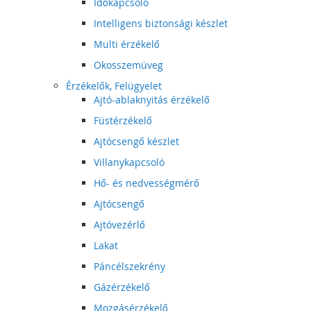
Időkapcsoló
Intelligens biztonsági készlet
Multi érzékelő
Okosszemüveg
Érzékelők, Felügyelet
Ajtó-ablaknyitás érzékelő
Füstérzékelő
Ajtócsengő készlet
Villanykapcsoló
Hő- és nedvességmérő
Ajtócsengő
Ajtóvezérlő
Lakat
Páncélszekrény
Gázérzékelő
Mozgásérzékelő