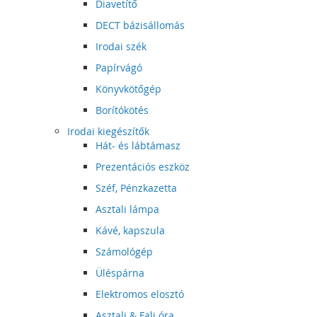
Diavetítő
DECT bázisállomás
Irodai szék
Papírvágó
Könyvkötőgép
Borítókötés
Irodai kiegészítők
Hát- és lábtámasz
Prezentációs eszköz
Széf, Pénzkazetta
Asztali lámpa
Kávé, kapszula
Számológép
Üléspárna
Elektromos elosztó
Asztali & Fali óra