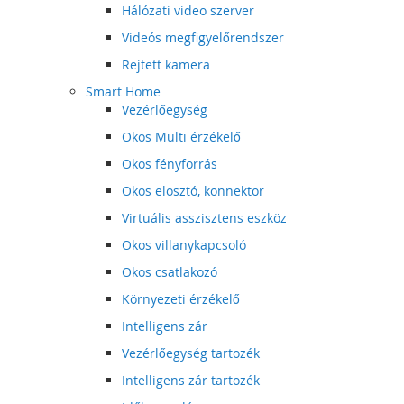
Hálózati video szerver
Videós megfigyelőrendszer
Rejtett kamera
Smart Home
Vezérlőegység
Okos Multi érzékelő
Okos fényforrás
Okos elosztó, konnektor
Virtuális asszisztens eszköz
Okos villanykapcsoló
Okos csatlakozó
Környezeti érzékelő
Intelligens zár
Vezérlőegység tartozék
Intelligens zár tartozék