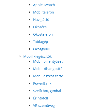
Apple iWatch
Mobiltelefon
Navigáció
Okosóra
Okostelefon
Táblagép
Okosgyűrű
Mobil kiegészítők
Mobil billentyűzet
Mobil kihangosító
Mobil eszköz tartó
PowerBank
Szelfi bot, gimbal
Érintőtoll
VR szemüveg