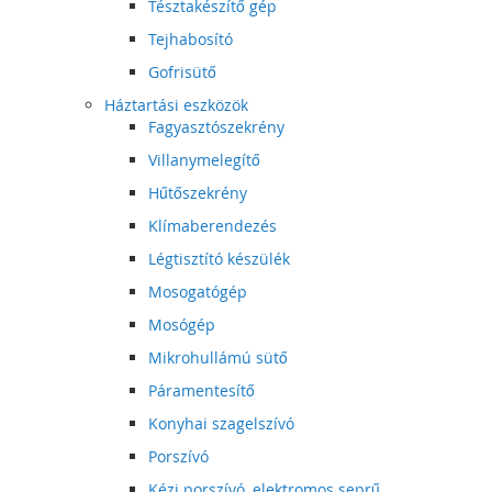
Tésztakészítő gép
Tejhabosító
Gofrisütő
Háztartási eszközök
Fagyasztószekrény
Villanymelegítő
Hűtőszekrény
Klímaberendezés
Légtisztító készülék
Mosogatógép
Mosógép
Mikrohullámú sütő
Páramentesítő
Konyhai szagelszívó
Porszívó
Kézi porszívó, elektromos seprű