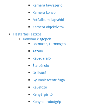
Kamera távvezérlő
Kamera konzol
Fotóalbum, lapvédő
Kamera objektív tok
Háztartási eszköz
Konyhai kisgépek
Botmixer, Turmixgép
Aszaló
Kávédaráló
Ételpároló
Grillsütő
Gyümölcscentrifuga
Kávéfőző
Kenyérpirító
Konyhai robotgép