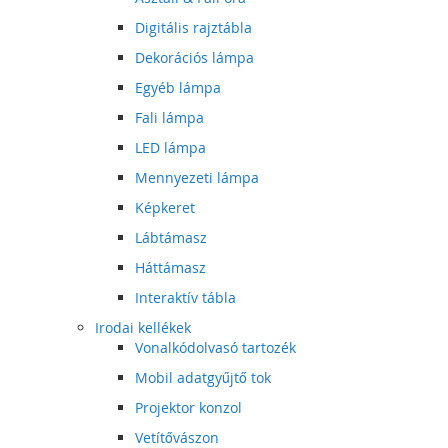
Digitális rajztábla
Dekorációs lámpa
Egyéb lámpa
Fali lámpa
LED lámpa
Mennyezeti lámpa
Képkeret
Lábtámasz
Háttámasz
Interaktív tábla
Irodai kellékek
Vonalkódolvasó tartozék
Mobil adatgyűjtő tok
Projektor konzol
Vetítővászon