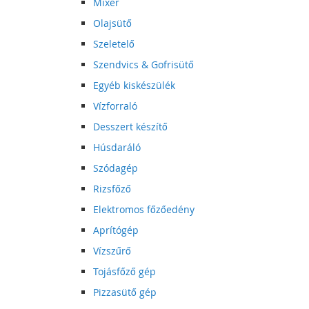
Mixer
Olajsütő
Szeletelő
Szendvics & Gofrisütő
Egyéb kiskészülék
Vízforraló
Desszert készítő
Húsdaráló
Szódagép
Rizsfőző
Elektromos főzőedény
Aprítógép
Vízszűrő
Tojásfőző gép
Pizzasütő gép