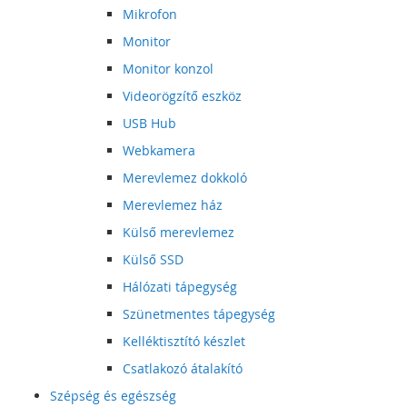
Mikrofon
Monitor
Monitor konzol
Videorögzítő eszköz
USB Hub
Webkamera
Merevlemez dokkoló
Merevlemez ház
Külső merevlemez
Külső SSD
Hálózati tápegység
Szünetmentes tápegység
Kelléktisztító készlet
Csatlakozó átalakító
Szépség és egészség