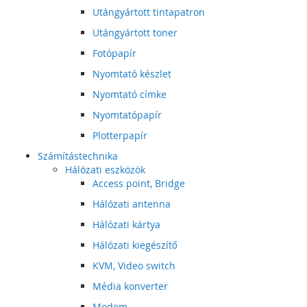
Utángyártott tintapatron
Utángyártott toner
Fotópapír
Nyomtató készlet
Nyomtató címke
Nyomtatópapír
Plotterpapír
Számítástechnika
Hálózati eszközök
Access point, Bridge
Hálózati antenna
Hálózati kártya
Hálózati kiegészítő
KVM, Video switch
Média konverter
Modem