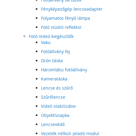
Fényképezőgép lencseadapter
Folyamatos fényű lámpa
Fotó stúdió reflektor
Fotó-Videó kiegészítők
Vaku
Fotóállvány fej
Drón táska
Háromlábú fotóállvány
Kameratáska
Lencse és szűrő
Szűrőlencse
Videó stabilizátor
Objektívsapka
Lencsevédő
Vezeték nélküli jeladó modul