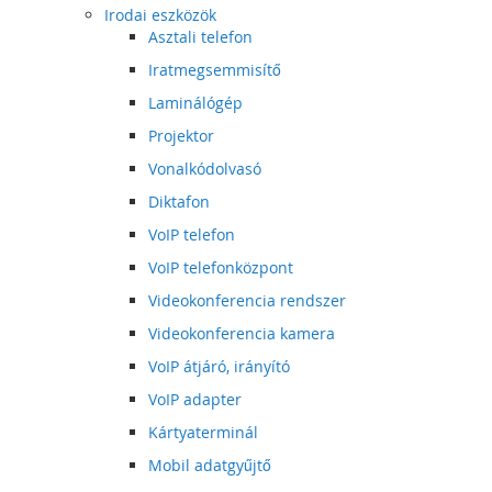
Irodai eszközök
Asztali telefon
Iratmegsemmisítő
Laminálógép
Projektor
Vonalkódolvasó
Diktafon
VoIP telefon
VoIP telefonközpont
Videokonferencia rendszer
Videokonferencia kamera
VoIP átjáró, irányító
VoIP adapter
Kártyaterminál
Mobil adatgyűjtő