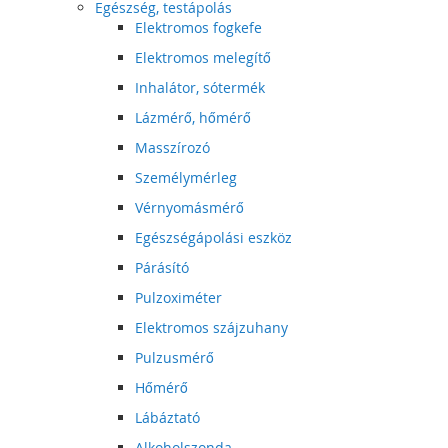
Egészség, testápolás
Elektromos fogkefe
Elektromos melegítő
Inhalátor, sótermék
Lázmérő, hőmérő
Masszírozó
Személymérleg
Vérnyomásmérő
Egészségápolási eszköz
Párásító
Pulzoximéter
Elektromos szájzuhany
Pulzusmérő
Hőmérő
Lábáztató
Alkoholszonda