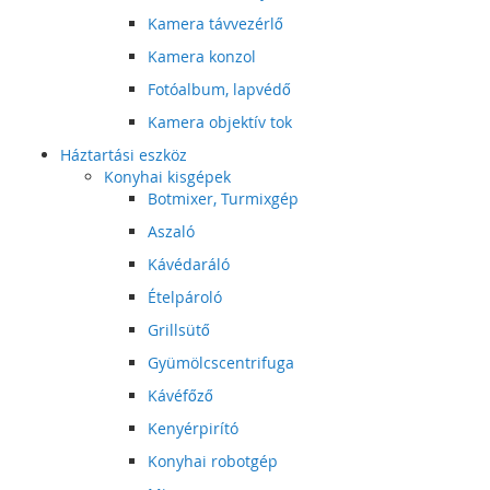
Kamera távvezérlő
Kamera konzol
Fotóalbum, lapvédő
Kamera objektív tok
Háztartási eszköz
Konyhai kisgépek
Botmixer, Turmixgép
Aszaló
Kávédaráló
Ételpároló
Grillsütő
Gyümölcscentrifuga
Kávéfőző
Kenyérpirító
Konyhai robotgép