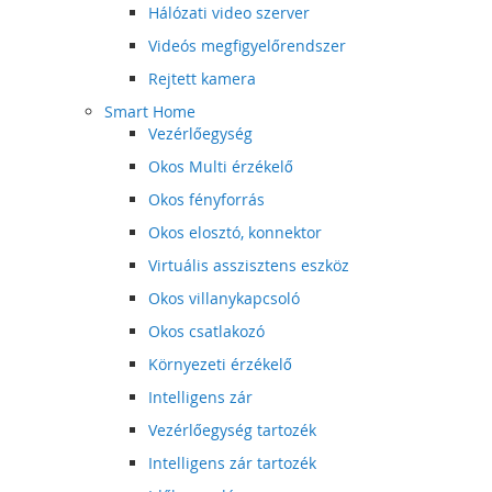
Hálózati video szerver
Videós megfigyelőrendszer
Rejtett kamera
Smart Home
Vezérlőegység
Okos Multi érzékelő
Okos fényforrás
Okos elosztó, konnektor
Virtuális asszisztens eszköz
Okos villanykapcsoló
Okos csatlakozó
Környezeti érzékelő
Intelligens zár
Vezérlőegység tartozék
Intelligens zár tartozék