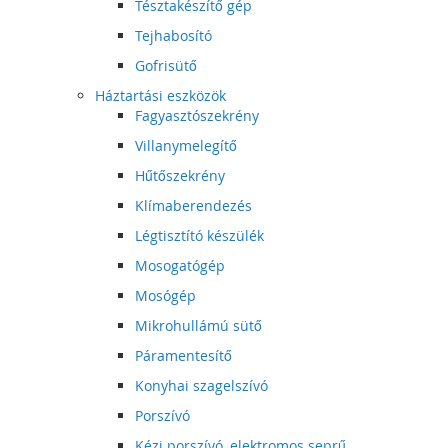
Tésztakészítő gép
Tejhabosító
Gofrisütő
Háztartási eszközök
Fagyasztószekrény
Villanymelegítő
Hűtőszekrény
Klímaberendezés
Légtisztító készülék
Mosogatógép
Mosógép
Mikrohullámú sütő
Páramentesítő
Konyhai szagelszívó
Porszívó
Kézi porszívó, elektromos seprű