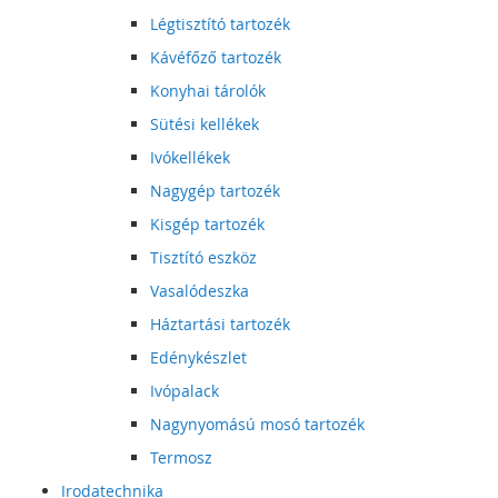
Légtisztító tartozék
Kávéfőző tartozék
Konyhai tárolók
Sütési kellékek
Ivókellékek
Nagygép tartozék
Kisgép tartozék
Tisztító eszköz
Vasalódeszka
Háztartási tartozék
Edénykészlet
Ivópalack
Nagynyomású mosó tartozék
Termosz
Irodatechnika