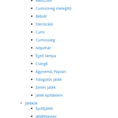
Mellszívó
Cumisüveg melegítő
Bébiőr
Sterilizáló
Cumi
Cumisüveg
Ivópohár
Éjjeli lámpa
Csörgő
Ágynemű, Paplan
Tologatós játék
Zenés játék
Játék építőelem
Játékok
Épitőjáték
Játékfegyver