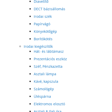
Diavetítő
DECT bázisállomás
Irodai szék
Papírvágó
Könyvkötőgép
Borítókötés
Irodai kiegészítők
Hát- és lábtámasz
Prezentációs eszköz
Széf, Pénzkazetta
Asztali lámpa
Kávé, kapszula
Számológép
Üléspárna
Elektromos elosztó
Asztali & Fali óra