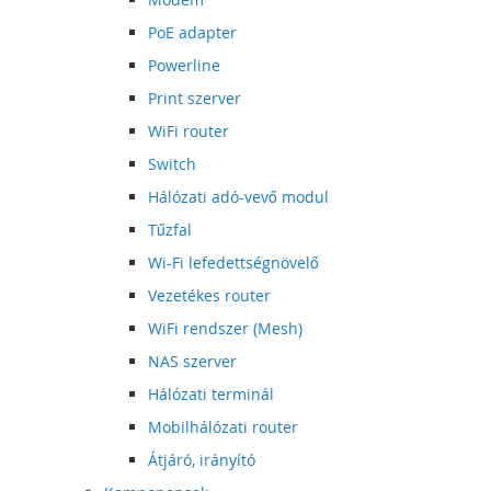
PoE adapter
Powerline
Print szerver
WiFi router
Switch
Hálózati adó-vevő modul
Tűzfal
Wi-Fi lefedettségnövelő
Vezetékes router
WiFi rendszer (Mesh)
NAS szerver
Hálózati terminál
Mobilhálózati router
Átjáró, irányító