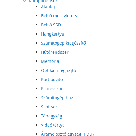
Komponensek
Alaplap
Belső merevlemez
Belső SSD
Hangkártya
Számítógép kiegészítő
Hűtőrendszer
Memória
Optikai meghajtó
Port bővítő
Processzor
Számítógép ház
Szoftver
Tápegység
Videókártya
Áramelosztó egység (PDU)