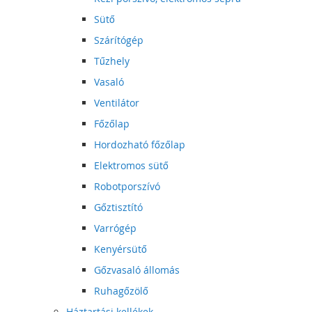
Sütő
Szárítógép
Tűzhely
Vasaló
Ventilátor
Főzőlap
Hordozható főzőlap
Elektromos sütő
Robotporszívó
Gőztisztító
Varrógép
Kenyérsütő
Gőzvasaló állomás
Ruhagőzölő
Háztartási kellékek