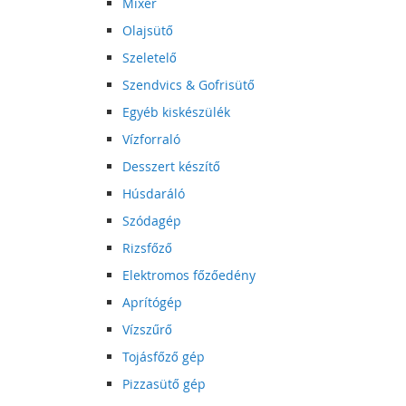
Mixer
Olajsütő
Szeletelő
Szendvics & Gofrisütő
Egyéb kiskészülék
Vízforraló
Desszert készítő
Húsdaráló
Szódagép
Rizsfőző
Elektromos főzőedény
Aprítógép
Vízszűrő
Tojásfőző gép
Pizzasütő gép