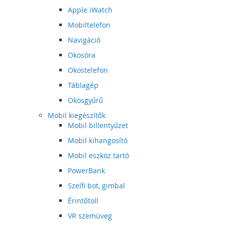
Apple iWatch
Mobiltelefon
Navigáció
Okosóra
Okostelefon
Táblagép
Okosgyűrű
Mobil kiegészítők
Mobil billentyűzet
Mobil kihangosító
Mobil eszköz tartó
PowerBank
Szelfi bot, gimbal
Érintőtoll
VR szemüveg