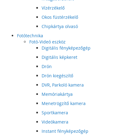
Vízérzékelő
Okos füstérzékelő
Chipkártya olvasó
Fotótechnika
Fotó-Videó eszköz
Digitális fényképezőgép
Digitális képkeret
Drón
Drón kiegészítő
DVR, Parkoló kamera
Memóriakártya
Menetrögzítő kamera
Sportkamera
Videókamera
Instant fényképezőgép