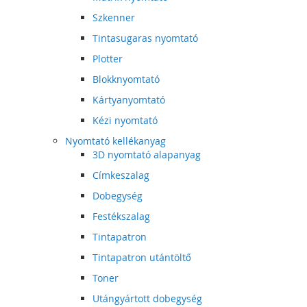
Szkenner
Tintasugaras nyomtató
Plotter
Blokknyomtató
Kártyanyomtató
Kézi nyomtató
Nyomtató kellékanyag
3D nyomtató alapanyag
Címkeszalag
Dobegység
Festékszalag
Tintapatron
Tintapatron utántöltő
Toner
Utángyártott dobegység