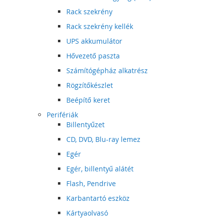
Rack szekrény
Rack szekrény kellék
UPS akkumulátor
Hővezető paszta
Számítógépház alkatrész
Rögzítőkészlet
Beépítő keret
Perifériák
Billentyűzet
CD, DVD, Blu-ray lemez
Egér
Egér, billentyű alátét
Flash, Pendrive
Karbantartó eszköz
Kártyaolvasó