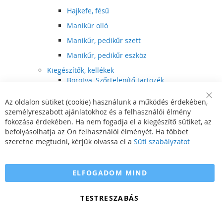
Hajkefe, fésű
Manikűr olló
Manikűr, pedikűr szett
Manikűr, pedikűr eszköz
Kiegészítők, kellékek
Borotva, Szőrtelenítő tartozék
Elektromos fogkefe tartozék
Az oldalon sütiket (cookie) használunk a működés érdekében,
Clo
Illóolaj
személyreszabott ajánlatokhoz és a felhasználói élmény
Coo
Bar
fokozása érdekében. Ha nem fogadja el a kiegészítő sütiket, az
Szépségápolási kellék
befolyásolhatja az Ön felhasználói élményét. Ha többet
Hajvágó tartozék
szeretne megtudni, kérjük olvassa el a
Süti szabályzatot
Számítógépes szemüveg
Egészségápolási kellék
ELFOGADOM MIND
Hajvágó kiegészítő
TESTRESZABÁS
Szórakoztató elektronika
Multimédia
DVD, BluRay lejátszó