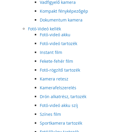
Vadfigyelő kamera
Kompakt fényképezőgép
Dokumentum kamera
Fotó-Videó kellék
Fotó-videó akku
Fotó-videó tartozék
Instant film
Fekete-fehér film
Fotó-rögzítő tartozék
Kamera retesz
Kamerafelszerelés
Drón alkatrész, tartozék
Fotó-videó akku szíj
Színes film
Sportkamera tartozék
Fotóállvány tartozék