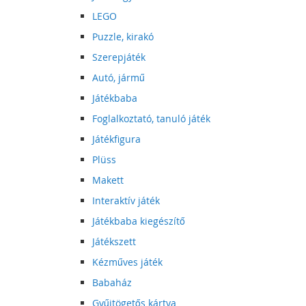
LEGO
Puzzle, kirakó
Szerepjáték
Autó, jármű
Játékbaba
Foglalkoztató, tanuló játék
Játékfigura
Plüss
Makett
Interaktív játék
Játékbaba kiegészítő
Játékszett
Kézműves játék
Babaház
Gyűjtögetős kártya