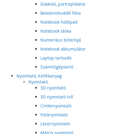
Dokkoló, portreplikátor
Betekintésvédő fólia
Notebook hűtőpad
Notebook táska
Numerikus billentyű
Notebook akkumulátor
Laptop tartozék
Számitógéptartó
Nyomtató, Kellékanyag
Nyomtató
3D nyomtató
3D nyomtató toll
Címkenyomtató
Fotónyomtató
Lézernyomtató
Mátrix nyomtató