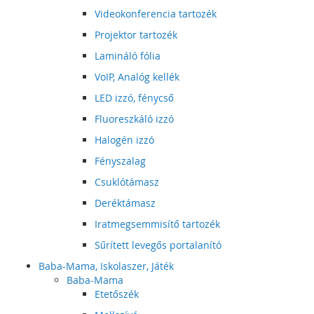
Videokonferencia tartozék
Projektor tartozék
Lamináló fólia
VoIP, Analóg kellék
LED izzó, fénycső
Fluoreszkáló izzó
Halogén izzó
Fényszalag
Csuklótámasz
Deréktámasz
Iratmegsemmisítő tartozék
Sűrített levegős portalanító
Baba-Mama, Iskolaszer, Játék
Baba-Mama
Etetőszék