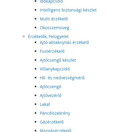
Időkapcsoló
Intelligens biztonsági készlet
Multi érzékelő
Okosszemüveg
Érzékelők, Felügyelet
Ajtó-ablaknyitás érzékelő
Füstérzékelő
Ajtócsengő készlet
Villanykapcsoló
Hő- és nedvességmérő
Ajtócsengő
Ajtóvezérlő
Lakat
Páncélszekrény
Gázérzékelő
Mozgásérzékelő