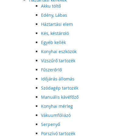
Akku töltő
Edény, Lábas
Háztartási elem
Kés, késtároló
Egyéb kellék
Konyhai eszközök
Vízszűrő tartozék
Fűszerőrlő
Időjárás állomás
Szódagép tartozék
Manuális kávéfőző
Konyhai mérleg
Vákuumfóliázó
Serpenyő
Porszívó tartozék