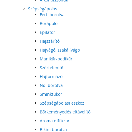
Szépségápolás
Férfi borotva
Bőrápoló
Epilátor
Hajszárító
Hajvágó, szakállvágó
Manikűr-pedikűr
Szőrtelenítő
Hajformázó
Női borotva
Sminktükör
Szépségápolási eszköz
Bőrkeményedés eltávolító
Aroma diffúzor
Bikini borotva