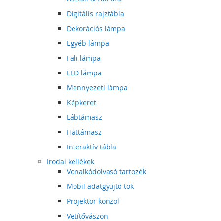
Digitális rajztábla
Dekorációs lámpa
Egyéb lámpa
Fali lámpa
LED lámpa
Mennyezeti lámpa
Képkeret
Lábtámasz
Háttámasz
Interaktív tábla
Irodai kellékek
Vonalkódolvasó tartozék
Mobil adatgyűjtő tok
Projektor konzol
Vetítővászon