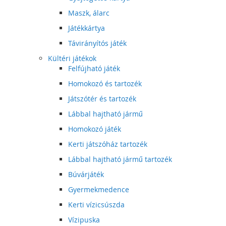
Maszk, álarc
Játékkártya
Távirányítós játék
Kültéri játékok
Felfújható játék
Homokozó és tartozék
Játszótér és tartozék
Lábbal hajtható jármű
Homokozó játék
Kerti játszóház tartozék
Lábbal hajtható jármű tartozék
Búvárjáték
Gyermekmedence
Kerti vízicsúszda
Vízipuska