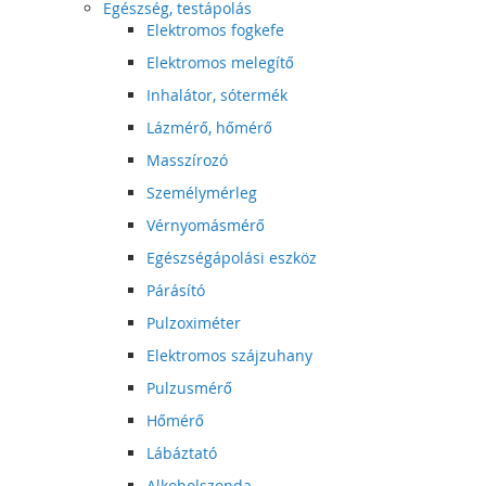
Egészség, testápolás
Elektromos fogkefe
Elektromos melegítő
Inhalátor, sótermék
Lázmérő, hőmérő
Masszírozó
Személymérleg
Vérnyomásmérő
Egészségápolási eszköz
Párásító
Pulzoximéter
Elektromos szájzuhany
Pulzusmérő
Hőmérő
Lábáztató
Alkoholszonda