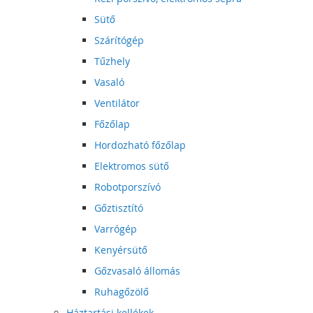
Sütő
Szárítógép
Tűzhely
Vasaló
Ventilátor
Főzőlap
Hordozható főzőlap
Elektromos sütő
Robotporszívó
Gőztisztító
Varrógép
Kenyérsütő
Gőzvasaló állomás
Ruhagőzölő
Háztartási kellékek