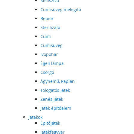
Mellszívó
Cumisüveg melegítő
Bébiőr
Sterilizáló
Cumi
Cumisüveg
Ivópohár
Éjjeli lámpa
Csörgő
Ágynemű, Paplan
Tologatós játék
Zenés játék
Játék építőelem
Játékok
Épitőjáték
Játékfegyver