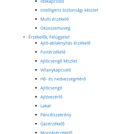
Időkapcsoló
Intelligens biztonsági készlet
Multi érzékelő
Okosszemüveg
Érzékelők, Felügyelet
Ajtó-ablaknyitás érzékelő
Füstérzékelő
Ajtócsengő készlet
Villanykapcsoló
Hő- és nedvességmérő
Ajtócsengő
Ajtóvezérlő
Lakat
Páncélszekrény
Gázérzékelő
Mozgásérzékelő