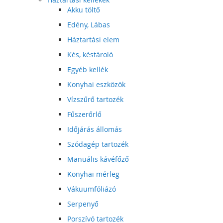
Akku töltő
Edény, Lábas
Háztartási elem
Kés, késtároló
Egyéb kellék
Konyhai eszközök
Vízszűrő tartozék
Fűszerőrlő
Időjárás állomás
Szódagép tartozék
Manuális kávéfőző
Konyhai mérleg
Vákuumfóliázó
Serpenyő
Porszívó tartozék