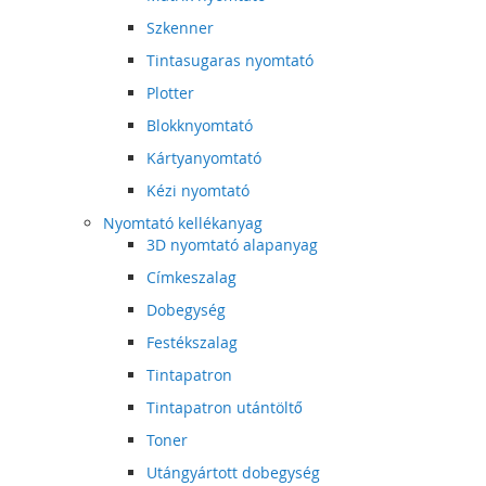
Szkenner
Tintasugaras nyomtató
Plotter
Blokknyomtató
Kártyanyomtató
Kézi nyomtató
Nyomtató kellékanyag
3D nyomtató alapanyag
Címkeszalag
Dobegység
Festékszalag
Tintapatron
Tintapatron utántöltő
Toner
Utángyártott dobegység