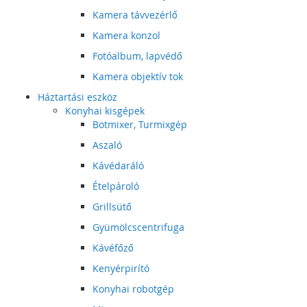
Kamera távvezérlő
Kamera konzol
Fotóalbum, lapvédő
Kamera objektív tok
Háztartási eszköz
Konyhai kisgépek
Botmixer, Turmixgép
Aszaló
Kávédaráló
Ételpároló
Grillsütő
Gyümölcscentrifuga
Kávéfőző
Kenyérpirító
Konyhai robotgép