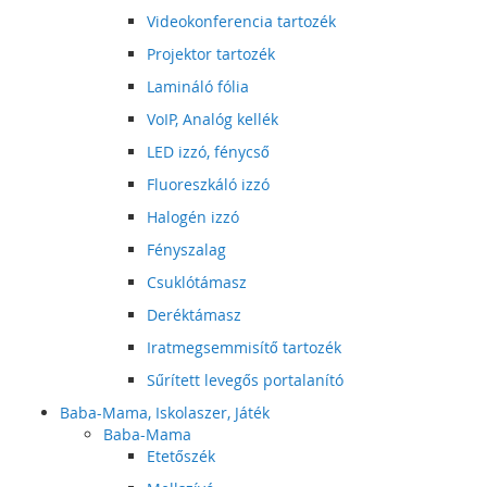
Videokonferencia tartozék
Projektor tartozék
Lamináló fólia
VoIP, Analóg kellék
LED izzó, fénycső
Fluoreszkáló izzó
Halogén izzó
Fényszalag
Csuklótámasz
Deréktámasz
Iratmegsemmisítő tartozék
Sűrített levegős portalanító
Baba-Mama, Iskolaszer, Játék
Baba-Mama
Etetőszék