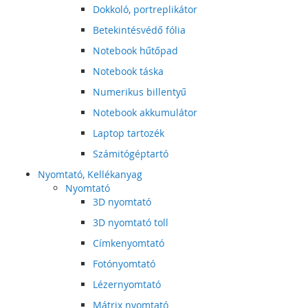
Dokkoló, portreplikátor
Betekintésvédő fólia
Notebook hűtőpad
Notebook táska
Numerikus billentyű
Notebook akkumulátor
Laptop tartozék
Számitógéptartó
Nyomtató, Kellékanyag
Nyomtató
3D nyomtató
3D nyomtató toll
Címkenyomtató
Fotónyomtató
Lézernyomtató
Mátrix nyomtató