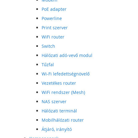
PoE adapter
Powerline
Print szerver
WiFi router
Switch
Hálózati adó-vevő modul
Tűzfal
Wi-Fi lefedettségnövelő
Vezetékes router
WiFi rendszer (Mesh)
NAS szerver
Hálózati terminál
Mobilhálózati router
Átjáró, irányító