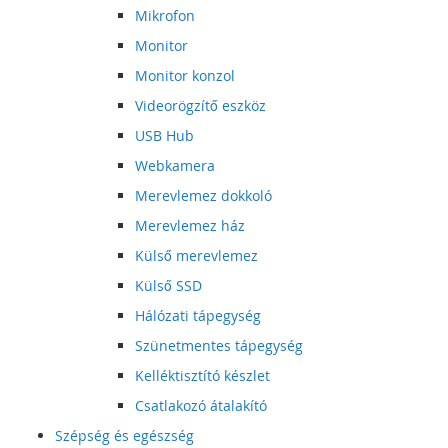
Mikrofon
Monitor
Monitor konzol
Videorögzítő eszköz
USB Hub
Webkamera
Merevlemez dokkoló
Merevlemez ház
Külső merevlemez
Külső SSD
Hálózati tápegység
Szünetmentes tápegység
Kelléktisztító készlet
Csatlakozó átalakító
Szépség és egészség