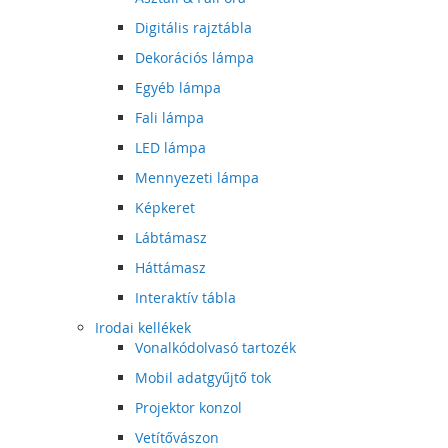
Digitális rajztábla
Dekorációs lámpa
Egyéb lámpa
Fali lámpa
LED lámpa
Mennyezeti lámpa
Képkeret
Lábtámasz
Háttámasz
Interaktív tábla
Irodai kellékek
Vonalkódolvasó tartozék
Mobil adatgyűjtő tok
Projektor konzol
Vetítővászon