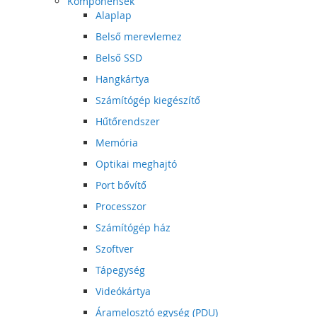
Komponensek
Alaplap
Belső merevlemez
Belső SSD
Hangkártya
Számítógép kiegészítő
Hűtőrendszer
Memória
Optikai meghajtó
Port bővítő
Processzor
Számítógép ház
Szoftver
Tápegység
Videókártya
Áramelosztó egység (PDU)