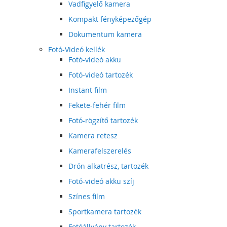
Vadfigyelő kamera
Kompakt fényképezőgép
Dokumentum kamera
Fotó-Videó kellék
Fotó-videó akku
Fotó-videó tartozék
Instant film
Fekete-fehér film
Fotó-rögzítő tartozék
Kamera retesz
Kamerafelszerelés
Drón alkatrész, tartozék
Fotó-videó akku szíj
Színes film
Sportkamera tartozék
Fotóállvány tartozék