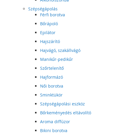
Szépségápolás
Férfi borotva
Bőrápoló
Epilátor
Hajszárító
Hajvágó, szakállvágó
Manikűr-pedikűr
Szőrtelenítő
Hajformázó
Női borotva
Sminktükör
Szépségápolási eszköz
Bőrkeményedés eltávolító
Aroma diffúzor
Bikini borotva