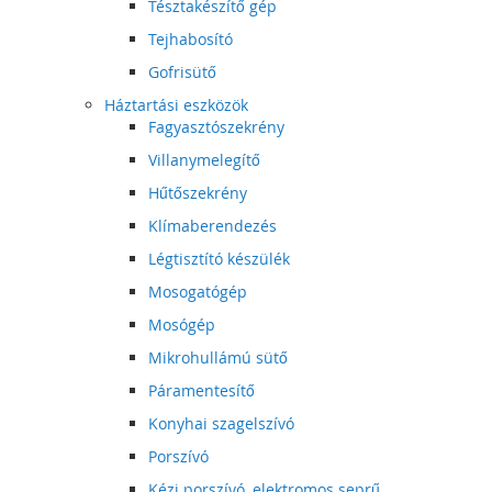
Tésztakészítő gép
Tejhabosító
Gofrisütő
Háztartási eszközök
Fagyasztószekrény
Villanymelegítő
Hűtőszekrény
Klímaberendezés
Légtisztító készülék
Mosogatógép
Mosógép
Mikrohullámú sütő
Páramentesítő
Konyhai szagelszívó
Porszívó
Kézi porszívó, elektromos seprű