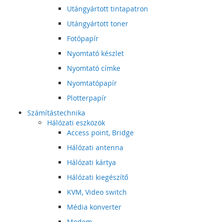
Utángyártott tintapatron
Utángyártott toner
Fotópapír
Nyomtató készlet
Nyomtató címke
Nyomtatópapír
Plotterpapír
Számítástechnika
Hálózati eszközök
Access point, Bridge
Hálózati antenna
Hálózati kártya
Hálózati kiegészítő
KVM, Video switch
Média konverter
Modem