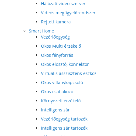
Hálózati video szerver
Videós megfigyelőrendszer
Rejtett kamera
Smart Home
Vezérlőegység
Okos Multi érzékelő
Okos fényforrás
Okos elosztó, konnektor
Virtuális asszisztens eszköz
Okos villanykapcsoló
Okos csatlakozó
Környezeti érzékelő
Intelligens zár
Vezérlőegység tartozék
Intelligens zár tartozék