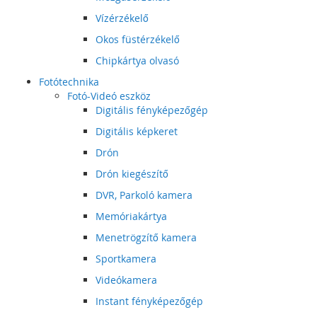
Vízérzékelő
Okos füstérzékelő
Chipkártya olvasó
Fotótechnika
Fotó-Videó eszköz
Digitális fényképezőgép
Digitális képkeret
Drón
Drón kiegészítő
DVR, Parkoló kamera
Memóriakártya
Menetrögzítő kamera
Sportkamera
Videókamera
Instant fényképezőgép