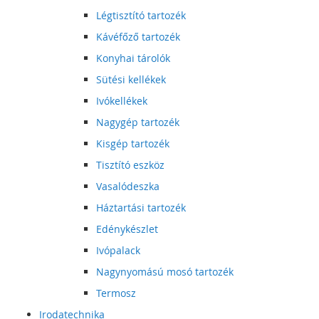
Légtisztító tartozék
Kávéfőző tartozék
Konyhai tárolók
Sütési kellékek
Ivókellékek
Nagygép tartozék
Kisgép tartozék
Tisztító eszköz
Vasalódeszka
Háztartási tartozék
Edénykészlet
Ivópalack
Nagynyomású mosó tartozék
Termosz
Irodatechnika