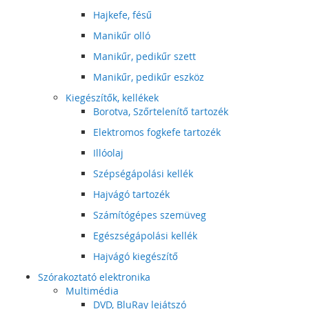
Hajkefe, fésű
Manikűr olló
Manikűr, pedikűr szett
Manikűr, pedikűr eszköz
Kiegészítők, kellékek
Borotva, Szőrtelenítő tartozék
Elektromos fogkefe tartozék
Illóolaj
Szépségápolási kellék
Hajvágó tartozék
Számítógépes szemüveg
Egészségápolási kellék
Hajvágó kiegészítő
Szórakoztató elektronika
Multimédia
DVD, BluRay lejátszó