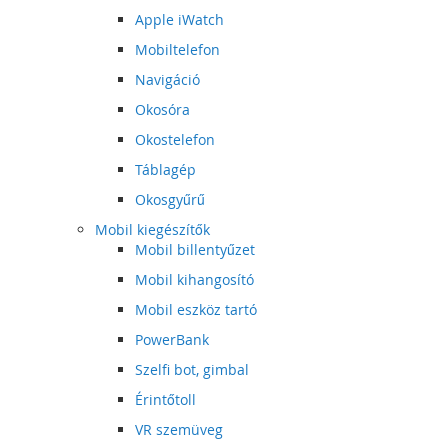
Apple iWatch
Mobiltelefon
Navigáció
Okosóra
Okostelefon
Táblagép
Okosgyűrű
Mobil kiegészítők
Mobil billentyűzet
Mobil kihangosító
Mobil eszköz tartó
PowerBank
Szelfi bot, gimbal
Érintőtoll
VR szemüveg