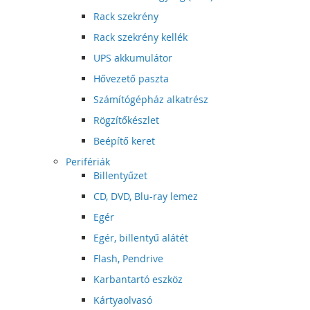
Rack szekrény
Rack szekrény kellék
UPS akkumulátor
Hővezető paszta
Számítógépház alkatrész
Rögzítőkészlet
Beépítő keret
Perifériák
Billentyűzet
CD, DVD, Blu-ray lemez
Egér
Egér, billentyű alátét
Flash, Pendrive
Karbantartó eszköz
Kártyaolvasó