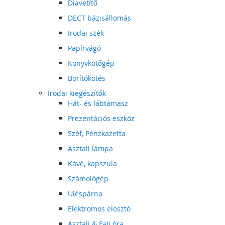
Diavetítő
DECT bázisállomás
Irodai szék
Papírvágó
Könyvkötőgép
Borítókötés
Irodai kiegészítők
Hát- és lábtámasz
Prezentációs eszköz
Széf, Pénzkazetta
Asztali lámpa
Kávé, kapszula
Számológép
Üléspárna
Elektromos elosztó
Asztali & Fali óra