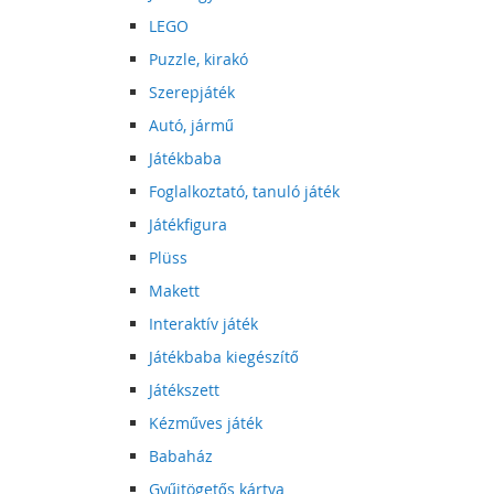
LEGO
Puzzle, kirakó
Szerepjáték
Autó, jármű
Játékbaba
Foglalkoztató, tanuló játék
Játékfigura
Plüss
Makett
Interaktív játék
Játékbaba kiegészítő
Játékszett
Kézműves játék
Babaház
Gyűjtögetős kártya