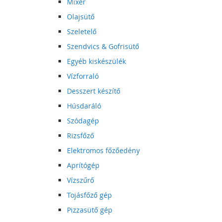
Mixer
Olajsütő
Szeletelő
Szendvics & Gofrisütő
Egyéb kiskészülék
Vízforraló
Desszert készítő
Húsdaráló
Szódagép
Rizsfőző
Elektromos főzőedény
Aprítógép
Vízszűrő
Tojásfőző gép
Pizzasütő gép