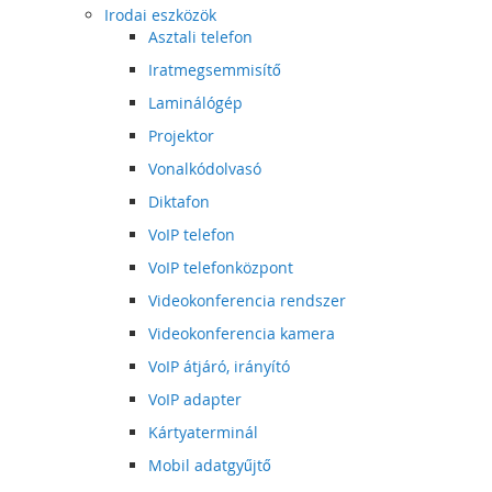
Irodai eszközök
Asztali telefon
Iratmegsemmisítő
Laminálógép
Projektor
Vonalkódolvasó
Diktafon
VoIP telefon
VoIP telefonközpont
Videokonferencia rendszer
Videokonferencia kamera
VoIP átjáró, irányító
VoIP adapter
Kártyaterminál
Mobil adatgyűjtő