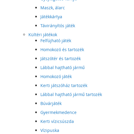
Maszk, álarc
Játékkártya
Távirányítós játék
Kültéri játékok
Felfújható játék
Homokozó és tartozék
Játszótér és tartozék
Lábbal hajtható jármű
Homokozó játék
Kerti játszóház tartozék
Lábbal hajtható jármű tartozék
Búvárjáték
Gyermekmedence
Kerti vízicsúszda
Vízipuska