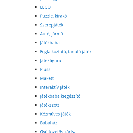
LEGO
Puzzle, kirakó
Szerepjáték
Autó, jármű
Játékbaba
Foglalkoztató, tanuló játék
Játékfigura
Plüss
Makett
Interaktív játék
Játékbaba kiegészítő
Játékszett
Kézműves játék
Babaház
Gyűjtögetős kártya