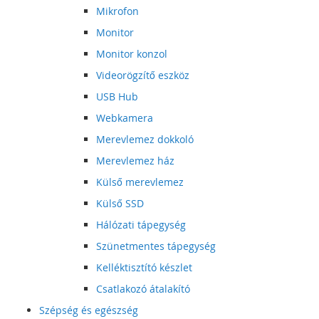
Mikrofon
Monitor
Monitor konzol
Videorögzítő eszköz
USB Hub
Webkamera
Merevlemez dokkoló
Merevlemez ház
Külső merevlemez
Külső SSD
Hálózati tápegység
Szünetmentes tápegység
Kelléktisztító készlet
Csatlakozó átalakító
Szépség és egészség