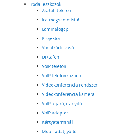
Irodai eszközök
Asztali telefon
Iratmegsemmisítő
Laminálógép
Projektor
Vonalkódolvasó
Diktafon
VoIP telefon
VoIP telefonközpont
Videokonferencia rendszer
Videokonferencia kamera
VoIP átjáró, irányító
VoIP adapter
Kártyaterminál
Mobil adatgyűjtő