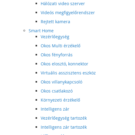
Hálózati video szerver
Videós megfigyelőrendszer
Rejtett kamera
Smart Home
Vezérlőegység
Okos Multi érzékelő
Okos fényforrás
Okos elosztó, konnektor
Virtuális asszisztens eszköz
Okos villanykapcsoló
Okos csatlakozó
Környezeti érzékelő
Intelligens zár
Vezérlőegység tartozék
Intelligens zár tartozék