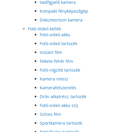
Vadfigyelő kamera
Kompakt fényképezőgép
Dokumentum kamera
Fotó-Videó kellék
Fotó-videó akku
Fotó-videó tartozék
Instant film
Fekete-fehér film
Fotó-rögzítő tartozék
Kamera retesz
Kamerafelszerelés
Drón alkatrész, tartozék
Fotó-videó akku szíj
Színes film
Sportkamera tartozék
Fotóállvány tartozék