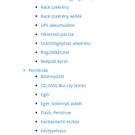
Rack szekrény
Rack szekrény kellék
UPS akkumulátor
Hővezető paszta
Számítógépház alkatrész
Rögzítőkészlet
Beépítő keret
Perifériák
Billentyűzet
CD, DVD, Blu-ray lemez
Egér
Egér, billentyű alátét
Flash, Pendrive
Karbantartó eszköz
Kártyaolvasó