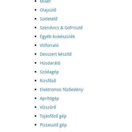
Mixer
Olajsütő
Szeletelő
Szendvics & Gofrisütő
Egyéb kiskészülék
Vízforraló
Desszert készítő
Húsdaráló
Szódagép
Rizsfőző
Elektromos főzőedény
Aprítógép
Vízszűrő
Tojásfőző gép
Pizzasütő gép