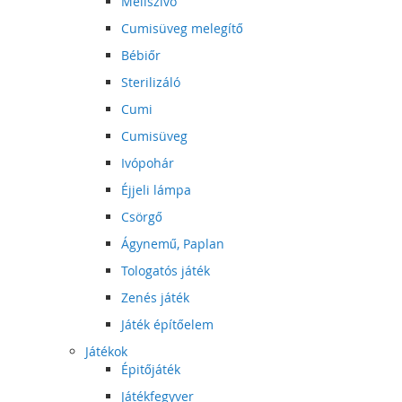
Mellszívó
Cumisüveg melegítő
Bébiőr
Sterilizáló
Cumi
Cumisüveg
Ivópohár
Éjjeli lámpa
Csörgő
Ágynemű, Paplan
Tologatós játék
Zenés játék
Játék építőelem
Játékok
Épitőjáték
Játékfegyver