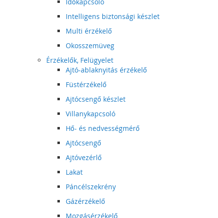
Időkapcsoló
Intelligens biztonsági készlet
Multi érzékelő
Okosszemüveg
Érzékelők, Felügyelet
Ajtó-ablaknyitás érzékelő
Füstérzékelő
Ajtócsengő készlet
Villanykapcsoló
Hő- és nedvességmérő
Ajtócsengő
Ajtóvezérlő
Lakat
Páncélszekrény
Gázérzékelő
Mozgásérzékelő