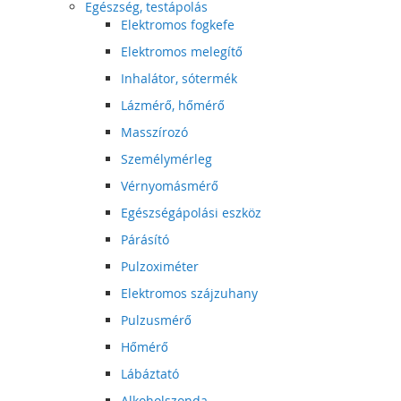
Egészség, testápolás
Elektromos fogkefe
Elektromos melegítő
Inhalátor, sótermék
Lázmérő, hőmérő
Masszírozó
Személymérleg
Vérnyomásmérő
Egészségápolási eszköz
Párásító
Pulzoximéter
Elektromos szájzuhany
Pulzusmérő
Hőmérő
Lábáztató
Alkoholszonda