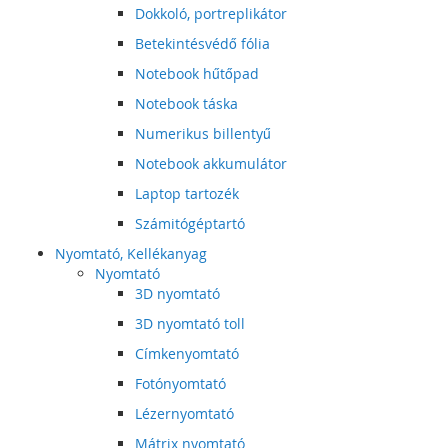
Dokkoló, portreplikátor
Betekintésvédő fólia
Notebook hűtőpad
Notebook táska
Numerikus billentyű
Notebook akkumulátor
Laptop tartozék
Számitógéptartó
Nyomtató, Kellékanyag
Nyomtató
3D nyomtató
3D nyomtató toll
Címkenyomtató
Fotónyomtató
Lézernyomtató
Mátrix nyomtató