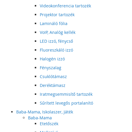
Videokonferencia tartozék
Projektor tartozék
Lamináló fólia
VoIP, Analóg kellék
LED izzó, fénycső
Fluoreszkáló izzó
Halogén izzó
Fényszalag
Csuklótámasz
Deréktámasz
Iratmegsemmisítő tartozék
Sűrített levegős portalanító
Baba-Mama, Iskolaszer, Játék
Baba-Mama
Etetőszék