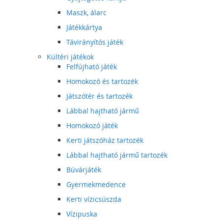
Maszk, álarc
Játékkártya
Távirányítós játék
Kültéri játékok
Felfújható játék
Homokozó és tartozék
Játszótér és tartozék
Lábbal hajtható jármű
Homokozó játék
Kerti játszóház tartozék
Lábbal hajtható jármű tartozék
Búvárjáték
Gyermekmedence
Kerti vízicsúszda
Vízipuska