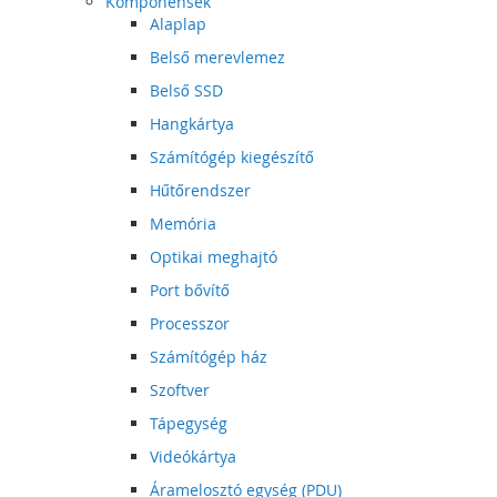
Komponensek
Alaplap
Belső merevlemez
Belső SSD
Hangkártya
Számítógép kiegészítő
Hűtőrendszer
Memória
Optikai meghajtó
Port bővítő
Processzor
Számítógép ház
Szoftver
Tápegység
Videókártya
Áramelosztó egység (PDU)