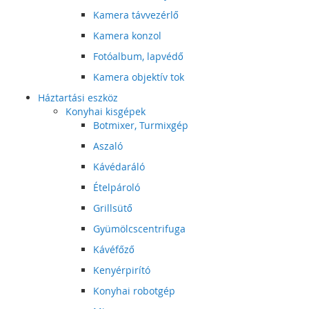
Kamera távvezérlő
Kamera konzol
Fotóalbum, lapvédő
Kamera objektív tok
Háztartási eszköz
Konyhai kisgépek
Botmixer, Turmixgép
Aszaló
Kávédaráló
Ételpároló
Grillsütő
Gyümölcscentrifuga
Kávéfőző
Kenyérpirító
Konyhai robotgép