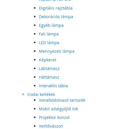
Digitális rajztábla
Dekorációs lámpa
Egyéb lámpa
Fali lámpa
LED lámpa
Mennyezeti lámpa
Képkeret
Lábtámasz
Háttámasz
Interaktív tábla
Irodai kellékek
Vonalkódolvasó tartozék
Mobil adatgyűjtő tok
Projektor konzol
Vetítővászon