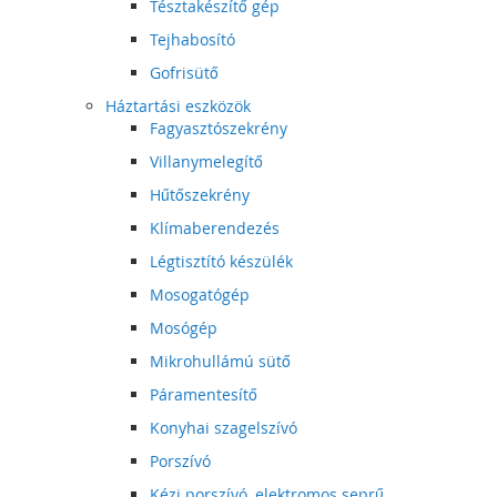
Tésztakészítő gép
Tejhabosító
Gofrisütő
Háztartási eszközök
Fagyasztószekrény
Villanymelegítő
Hűtőszekrény
Klímaberendezés
Légtisztító készülék
Mosogatógép
Mosógép
Mikrohullámú sütő
Páramentesítő
Konyhai szagelszívó
Porszívó
Kézi porszívó, elektromos seprű