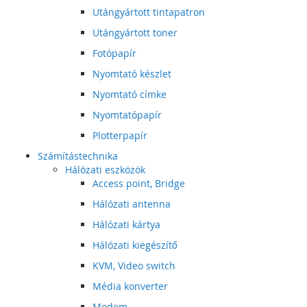
Utángyártott tintapatron
Utángyártott toner
Fotópapír
Nyomtató készlet
Nyomtató címke
Nyomtatópapír
Plotterpapír
Számítástechnika
Hálózati eszközök
Access point, Bridge
Hálózati antenna
Hálózati kártya
Hálózati kiegészítő
KVM, Video switch
Média konverter
Modem