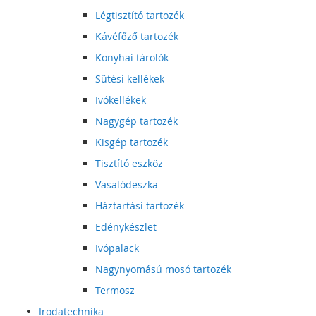
Légtisztító tartozék
Kávéfőző tartozék
Konyhai tárolók
Sütési kellékek
Ivókellékek
Nagygép tartozék
Kisgép tartozék
Tisztító eszköz
Vasalódeszka
Háztartási tartozék
Edénykészlet
Ivópalack
Nagynyomású mosó tartozék
Termosz
Irodatechnika