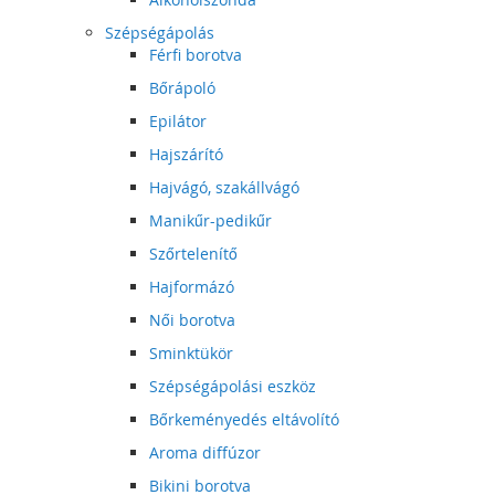
Szépségápolás
Férfi borotva
Bőrápoló
Epilátor
Hajszárító
Hajvágó, szakállvágó
Manikűr-pedikűr
Szőrtelenítő
Hajformázó
Női borotva
Sminktükör
Szépségápolási eszköz
Bőrkeményedés eltávolító
Aroma diffúzor
Bikini borotva