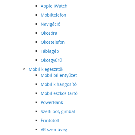
Apple iWatch
Mobiltelefon
Navigáció
Okosóra
Okostelefon
Táblagép
Okosgyűrű
Mobil kiegészítők
Mobil billentyűzet
Mobil kihangosító
Mobil eszköz tartó
PowerBank
Szelfi bot, gimbal
Érintőtoll
VR szemüveg