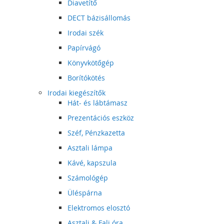
Diavetítő
DECT bázisállomás
Irodai szék
Papírvágó
Könyvkötőgép
Borítókötés
Irodai kiegészítők
Hát- és lábtámasz
Prezentációs eszköz
Széf, Pénzkazetta
Asztali lámpa
Kávé, kapszula
Számológép
Üléspárna
Elektromos elosztó
Asztali & Fali óra