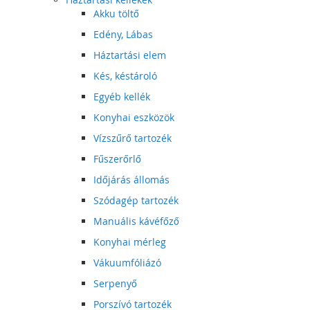
Akku töltő
Edény, Lábas
Háztartási elem
Kés, késtároló
Egyéb kellék
Konyhai eszközök
Vízszűrő tartozék
Fűszerőrlő
Időjárás állomás
Szódagép tartozék
Manuális kávéfőző
Konyhai mérleg
Vákuumfóliázó
Serpenyő
Porszívó tartozék