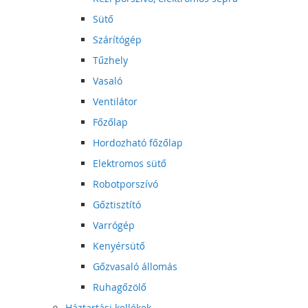
Sütő
Szárítógép
Tűzhely
Vasaló
Ventilátor
Főzőlap
Hordozható főzőlap
Elektromos sütő
Robotporszívó
Gőztisztító
Varrógép
Kenyérsütő
Gőzvasaló állomás
Ruhagőzölő
Háztartási kellékek