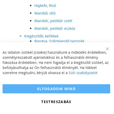
Hajkefe, fésű
Manikűr olló
Manikűr, pedikűr szett
Manikűr, pedikűr eszköz
Kiegészítők, kellékek
Borotva, Szőrtelenítő tartozék
Elektromos fogkefe tartozék
Az oldalon sütiket (cookie) használunk a működés érdekében,
Clo
Illóolaj
személyreszabott ajánlatokhoz és a felhasználói élmény
Coo
Bar
fokozása érdekében. Ha nem fogadja el a kiegészítő sütiket, az
Szépségápolási kellék
befolyásolhatja az Ön felhasználói élményét. Ha többet
Hajvágó tartozék
szeretne megtudni, kérjük olvassa el a
Süti szabályzatot
Számítógépes szemüveg
Egészségápolási kellék
ELFOGADOM MIND
Hajvágó kiegészítő
TESTRESZABÁS
Szórakoztató elektronika
Multimédia
DVD, BluRay lejátszó