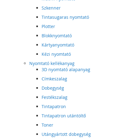
Szkenner
Tintasugaras nyomtató
Plotter
Blokknyomtató
Kártyanyomtató
Kézi nyomtató
Nyomtató kellékanyag
3D nyomtató alapanyag
Címkeszalag
Dobegység
Festékszalag
Tintapatron
Tintapatron utántöltő
Toner
Utángyártott dobegység