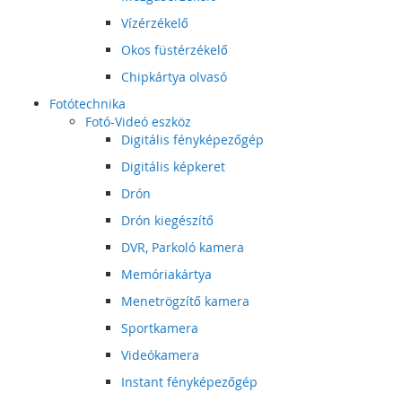
Vízérzékelő
Okos füstérzékelő
Chipkártya olvasó
Fotótechnika
Fotó-Videó eszköz
Digitális fényképezőgép
Digitális képkeret
Drón
Drón kiegészítő
DVR, Parkoló kamera
Memóriakártya
Menetrögzítő kamera
Sportkamera
Videókamera
Instant fényképezőgép