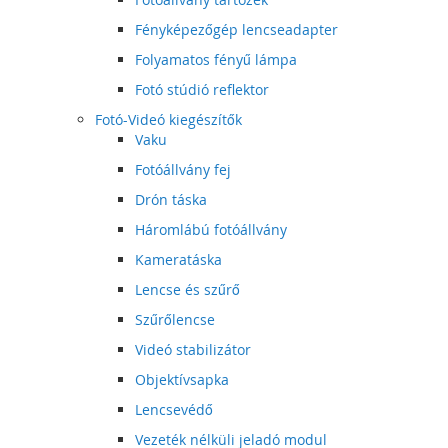
Fényképezőgép lencseadapter
Folyamatos fényű lámpa
Fotó stúdió reflektor
Fotó-Videó kiegészítők
Vaku
Fotóállvány fej
Drón táska
Háromlábú fotóállvány
Kameratáska
Lencse és szűrő
Szűrőlencse
Videó stabilizátor
Objektívsapka
Lencsevédő
Vezeték nélküli jeladó modul