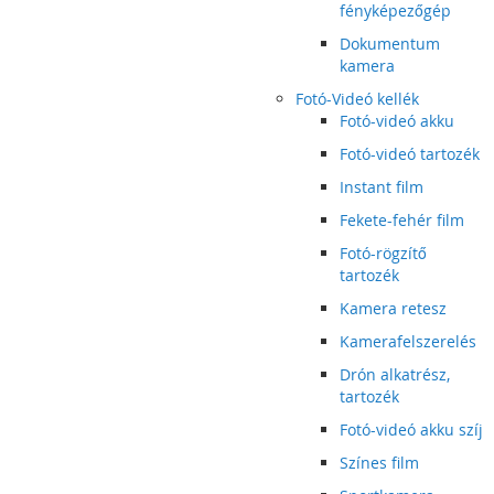
fényképezőgép
Dokumentum
kamera
Fotó-Videó kellék
Fotó-videó akku
Fotó-videó tartozék
Instant film
Fekete-fehér film
Fotó-rögzítő
tartozék
Kamera retesz
Kamerafelszerelés
Drón alkatrész,
tartozék
Fotó-videó akku szíj
Színes film