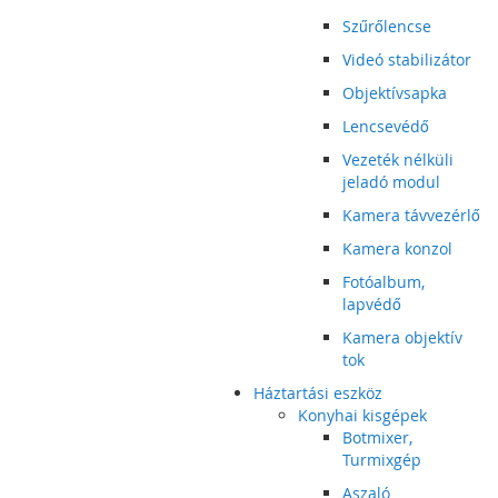
Szűrőlencse
Videó stabilizátor
Objektívsapka
Lencsevédő
Vezeték nélküli
jeladó modul
Kamera távvezérlő
Kamera konzol
Fotóalbum,
lapvédő
Kamera objektív
tok
Háztartási eszköz
Konyhai kisgépek
Botmixer,
Turmixgép
Aszaló