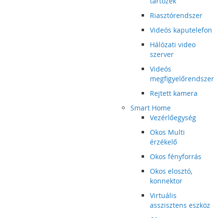
tartozék
Riasztórendszer
Videós kaputelefon
Hálózati video
szerver
Videós
megfigyelőrendszer
Rejtett kamera
Smart Home
Vezérlőegység
Okos Multi
érzékelő
Okos fényforrás
Okos elosztó,
konnektor
Virtuális
asszisztens eszköz