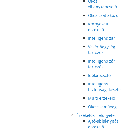
Okos
villanykapcsoló
Okos csatlakozó
Környezeti
érzékelő
Intelligens zár
Vezérlőegység
tartozék
Intelligens zár
tartozék
Időkapcsoló
Intelligens
biztonsági készlet
Multi érzékelő
Okosszemüveg
Érzékelők, Felügyelet
Ajtó-ablaknyitás
érzékelő