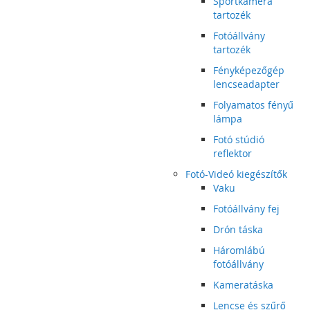
Sportkamera
tartozék
Fotóállvány
tartozék
Fényképezőgép
lencseadapter
Folyamatos fényű
lámpa
Fotó stúdió
reflektor
Fotó-Videó kiegészítők
Vaku
Fotóállvány fej
Drón táska
Háromlábú
fotóállvány
Kameratáska
Lencse és szűrő