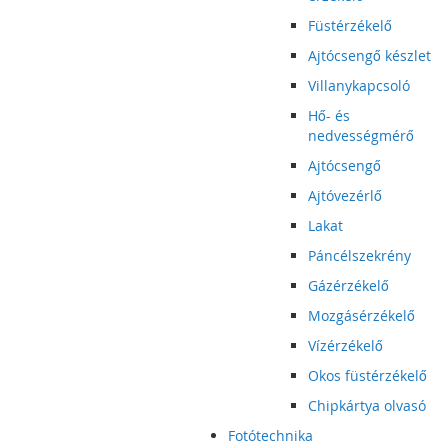
Füstérzékelő
Ajtócsengő készlet
Villanykapcsoló
Hő- és
nedvességmérő
Ajtócsengő
Ajtóvezérlő
Lakat
Páncélszekrény
Gázérzékelő
Mozgásérzékelő
Vízérzékelő
Okos füstérzékelő
Chipkártya olvasó
Fotótechnika