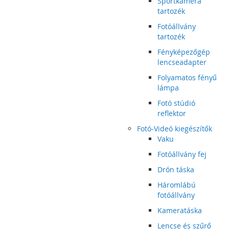
Sportkamera
tartozék
Fotóállvány
tartozék
Fényképezőgép
lencseadapter
Folyamatos fényű
lámpa
Fotó stúdió
reflektor
Fotó-Videó kiegészítők
Vaku
Fotóállvány fej
Drón táska
Háromlábú
fotóállvány
Kameratáska
Lencse és szűrő