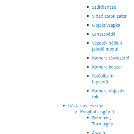
Szűrőlencse
Videó stabilizátor
Objektívsapka
Lencsevédő
Vezeték nélküli
jeladó modul
Kamera távvezérlő
Kamera konzol
Fotóalbum,
lapvédő
Kamera objektív
tok
Háztartási eszköz
Konyhai kisgépek
Botmixer,
Turmixgép
Aszaló