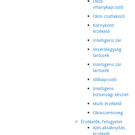
Okos
villanykapcsoló
Okos csatlakozó
Környezeti
érzékelő
Intelligens zár
Vezérlőegység
tartozék
Intelligens zár
tartozék
Időkapcsoló
Intelligens
biztonsági készlet
Multi érzékelő
Okosszemüveg
Érzékelők, Felügyelet
Ajtó-ablaknyitás
érzékelő