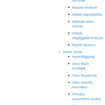
tartozék
Riasztórendszer
Videós kaputelefon
Hálózati video
szerver
Videós
megfigyelőrendszer
Rejtett kamera
Smart Home
Vezérlőegység
Okos Multi
érzékelő
Okos fényforrás
Okos elosztó,
konnektor
Virtuális
asszisztens eszköz