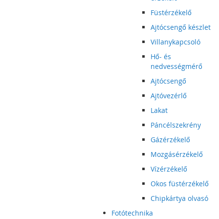
Füstérzékelő
Ajtócsengő készlet
Villanykapcsoló
Hő- és
nedvességmérő
Ajtócsengő
Ajtóvezérlő
Lakat
Páncélszekrény
Gázérzékelő
Mozgásérzékelő
Vízérzékelő
Okos füstérzékelő
Chipkártya olvasó
Fotótechnika