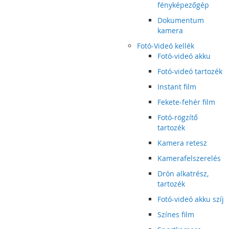
fényképezőgép
Dokumentum
kamera
Fotó-Videó kellék
Fotó-videó akku
Fotó-videó tartozék
Instant film
Fekete-fehér film
Fotó-rögzítő
tartozék
Kamera retesz
Kamerafelszerelés
Drón alkatrész,
tartozék
Fotó-videó akku szíj
Színes film