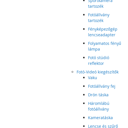
Sportkamera
tartozék
Fotóállvány
tartozék
Fényképezőgép
lencseadapter
Folyamatos fényű
lámpa
Fotó stúdió
reflektor
Fotó-Videó kiegészítők
Vaku
Fotóállvány fej
Drón táska
Háromlábú
fotóállvány
Kameratáska
Lencse és szűrő