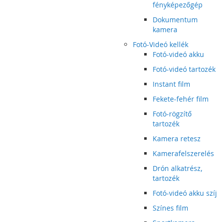
fényképezőgép
Dokumentum
kamera
Fotó-Videó kellék
Fotó-videó akku
Fotó-videó tartozék
Instant film
Fekete-fehér film
Fotó-rögzítő
tartozék
Kamera retesz
Kamerafelszerelés
Drón alkatrész,
tartozék
Fotó-videó akku szíj
Színes film