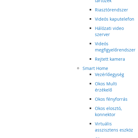
tartozék
Riasztórendszer
Videós kaputelefon
Hálózati video
szerver
Videós
megfigyelőrendszer
Rejtett kamera
Smart Home
Vezérlőegység
Okos Multi
érzékelő
Okos fényforrás
Okos elosztó,
konnektor
Virtuális
asszisztens eszköz