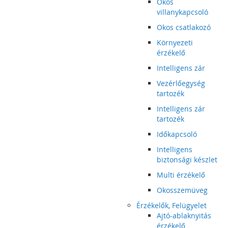
Okos
villanykapcsoló
Okos csatlakozó
Környezeti
érzékelő
Intelligens zár
Vezérlőegység
tartozék
Intelligens zár
tartozék
Időkapcsoló
Intelligens
biztonsági készlet
Multi érzékelő
Okosszemüveg
Érzékelők, Felügyelet
Ajtó-ablaknyitás
érzékelő