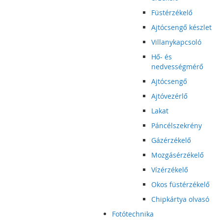
Füstérzékelő
Ajtócsengő készlet
Villanykapcsoló
Hő- és
nedvességmérő
Ajtócsengő
Ajtóvezérlő
Lakat
Páncélszekrény
Gázérzékelő
Mozgásérzékelő
Vízérzékelő
Okos füstérzékelő
Chipkártya olvasó
Fotótechnika