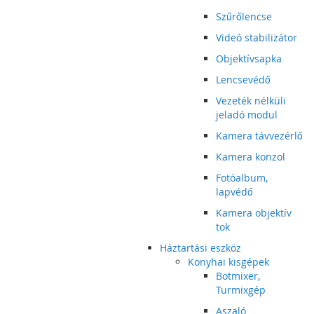
Szűrőlencse
Videó stabilizátor
Objektívsapka
Lencsevédő
Vezeték nélküli
jeladó modul
Kamera távvezérlő
Kamera konzol
Fotóalbum,
lapvédő
Kamera objektív
tok
Háztartási eszköz
Konyhai kisgépek
Botmixer,
Turmixgép
Aszaló