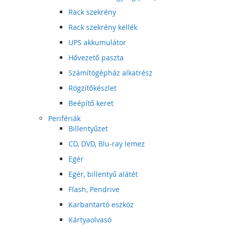
Rack szekrény
Rack szekrény kellék
UPS akkumulátor
Hővezető paszta
Számítógépház alkatrész
Rögzítőkészlet
Beépítő keret
Perifériák
Billentyűzet
CD, DVD, Blu-ray lemez
Egér
Egér, billentyű alátét
Flash, Pendrive
Karbantartó eszköz
Kártyaolvasó