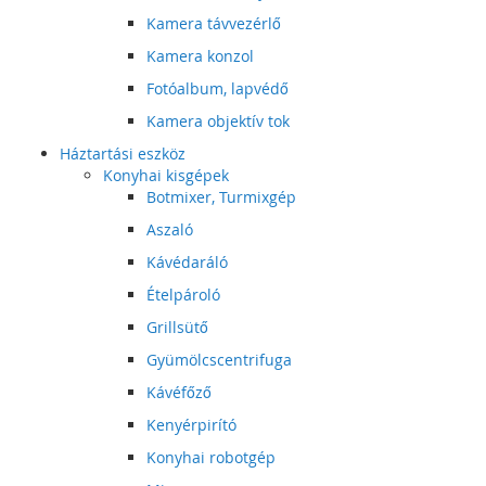
Kamera távvezérlő
Kamera konzol
Fotóalbum, lapvédő
Kamera objektív tok
Háztartási eszköz
Konyhai kisgépek
Botmixer, Turmixgép
Aszaló
Kávédaráló
Ételpároló
Grillsütő
Gyümölcscentrifuga
Kávéfőző
Kenyérpirító
Konyhai robotgép