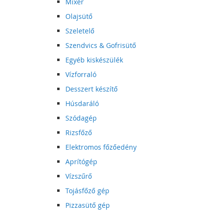
Mixer
Olajsütő
Szeletelő
Szendvics & Gofrisütő
Egyéb kiskészülék
Vízforraló
Desszert készítő
Húsdaráló
Szódagép
Rizsfőző
Elektromos főzőedény
Aprítógép
Vízszűrő
Tojásfőző gép
Pizzasütő gép