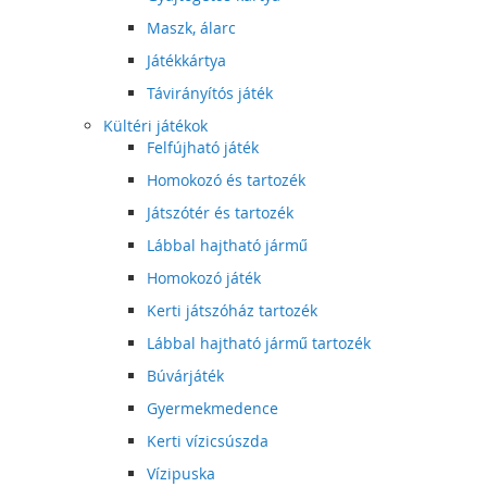
Maszk, álarc
Játékkártya
Távirányítós játék
Kültéri játékok
Felfújható játék
Homokozó és tartozék
Játszótér és tartozék
Lábbal hajtható jármű
Homokozó játék
Kerti játszóház tartozék
Lábbal hajtható jármű tartozék
Búvárjáték
Gyermekmedence
Kerti vízicsúszda
Vízipuska