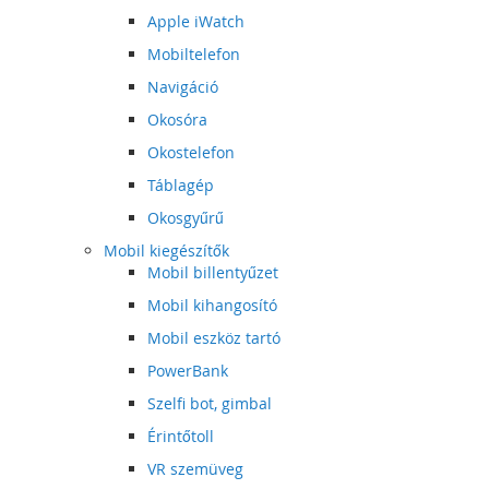
Apple iWatch
Mobiltelefon
Navigáció
Okosóra
Okostelefon
Táblagép
Okosgyűrű
Mobil kiegészítők
Mobil billentyűzet
Mobil kihangosító
Mobil eszköz tartó
PowerBank
Szelfi bot, gimbal
Érintőtoll
VR szemüveg