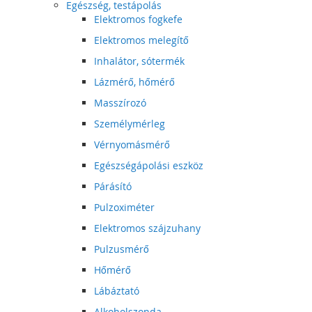
Egészség, testápolás
Elektromos fogkefe
Elektromos melegítő
Inhalátor, sótermék
Lázmérő, hőmérő
Masszírozó
Személymérleg
Vérnyomásmérő
Egészségápolási eszköz
Párásító
Pulzoximéter
Elektromos szájzuhany
Pulzusmérő
Hőmérő
Lábáztató
Alkoholszonda