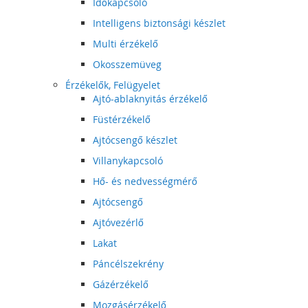
Időkapcsoló
Intelligens biztonsági készlet
Multi érzékelő
Okosszemüveg
Érzékelők, Felügyelet
Ajtó-ablaknyitás érzékelő
Füstérzékelő
Ajtócsengő készlet
Villanykapcsoló
Hő- és nedvességmérő
Ajtócsengő
Ajtóvezérlő
Lakat
Páncélszekrény
Gázérzékelő
Mozgásérzékelő