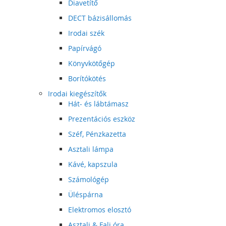
Diavetítő
DECT bázisállomás
Irodai szék
Papírvágó
Könyvkötőgép
Borítókötés
Irodai kiegészítők
Hát- és lábtámasz
Prezentációs eszköz
Széf, Pénzkazetta
Asztali lámpa
Kávé, kapszula
Számológép
Üléspárna
Elektromos elosztó
Asztali & Fali óra