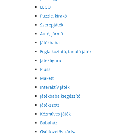
LEGO
Puzzle, kirakó
Szerepjáték
Autó, jármű
Játékbaba
Foglalkoztató, tanuló játék
Játékfigura
Plüss
Makett
Interaktív játék
Játékbaba kiegészítő
Játékszett
Kézműves játék
Babaház
Gyűjtögetős kártya