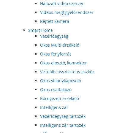
Hálózati video szerver
Videós megfigyelőrendszer
Rejtett kamera
Smart Home
Vezérlőegység
Okos Multi érzékelő
Okos fényforrás
Okos elosztó, konnektor
Virtuális asszisztens eszköz
Okos villanykapcsoló
Okos csatlakozó
Környezeti érzékelő
Intelligens zár
Vezérlőegység tartozék
Intelligens zár tartozék