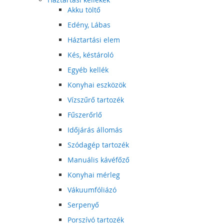
Akku töltő
Edény, Lábas
Háztartási elem
Kés, késtároló
Egyéb kellék
Konyhai eszközök
Vízszűrő tartozék
Fűszerőrlő
Időjárás állomás
Szódagép tartozék
Manuális kávéfőző
Konyhai mérleg
Vákuumfóliázó
Serpenyő
Porszívó tartozék