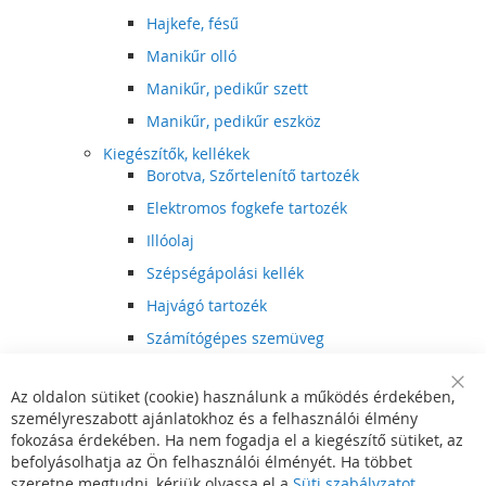
Hajkefe, fésű
Manikűr olló
Manikűr, pedikűr szett
Manikűr, pedikűr eszköz
Kiegészítők, kellékek
Borotva, Szőrtelenítő tartozék
Elektromos fogkefe tartozék
Illóolaj
Szépségápolási kellék
Hajvágó tartozék
Számítógépes szemüveg
Egészségápolási kellék
Az oldalon sütiket (cookie) használunk a működés érdekében,
Hajvágó kiegészítő
Clo
személyreszabott ajánlatokhoz és a felhasználói élmény
Coo
Szórakoztató elektronika
Bar
fokozása érdekében. Ha nem fogadja el a kiegészítő sütiket, az
Multimédia
befolyásolhatja az Ön felhasználói élményét. Ha többet
DVD, BluRay lejátszó
szeretne megtudni, kérjük olvassa el a
Süti szabályzatot