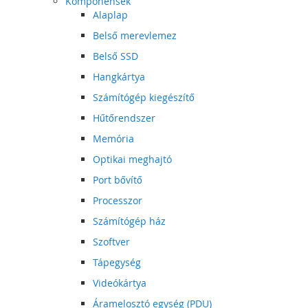
Komponensek
Alaplap
Belső merevlemez
Belső SSD
Hangkártya
Számítógép kiegészítő
Hűtőrendszer
Memória
Optikai meghajtó
Port bővítő
Processzor
Számítógép ház
Szoftver
Tápegység
Videókártya
Áramelosztó egység (PDU)