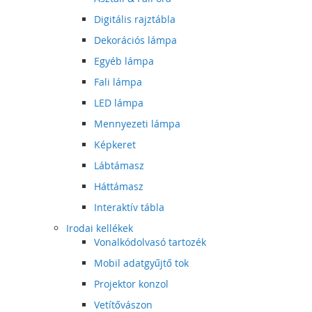
Digitális rajztábla
Dekorációs lámpa
Egyéb lámpa
Fali lámpa
LED lámpa
Mennyezeti lámpa
Képkeret
Lábtámasz
Háttámasz
Interaktív tábla
Irodai kellékek
Vonalkódolvasó tartozék
Mobil adatgyűjtő tok
Projektor konzol
Vetítővászon