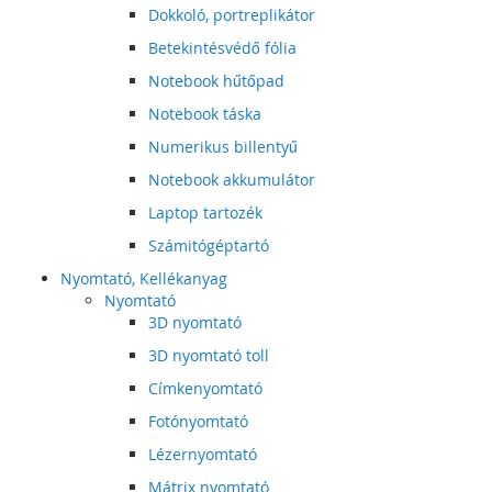
Dokkoló, portreplikátor
Betekintésvédő fólia
Notebook hűtőpad
Notebook táska
Numerikus billentyű
Notebook akkumulátor
Laptop tartozék
Számitógéptartó
Nyomtató, Kellékanyag
Nyomtató
3D nyomtató
3D nyomtató toll
Címkenyomtató
Fotónyomtató
Lézernyomtató
Mátrix nyomtató