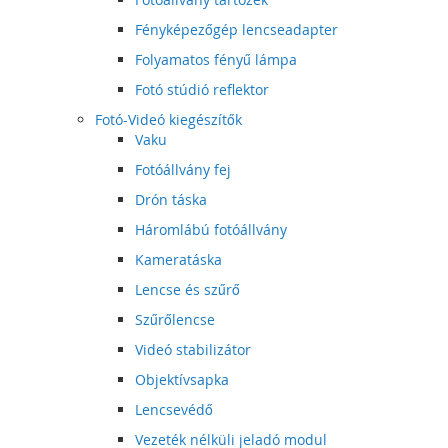
Fényképezőgép lencseadapter
Folyamatos fényű lámpa
Fotó stúdió reflektor
Fotó-Videó kiegészítők
Vaku
Fotóállvány fej
Drón táska
Háromlábú fotóállvány
Kameratáska
Lencse és szűrő
Szűrőlencse
Videó stabilizátor
Objektívsapka
Lencsevédő
Vezeték nélküli jeladó modul