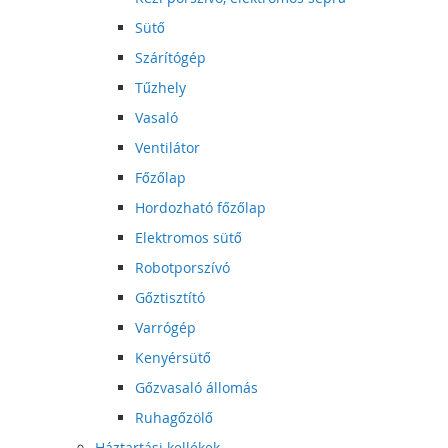
Sütő
Szárítógép
Tűzhely
Vasaló
Ventilátor
Főzőlap
Hordozható főzőlap
Elektromos sütő
Robotporszívó
Gőztisztító
Varrógép
Kenyérsütő
Gőzvasaló állomás
Ruhagőzölő
Háztartási kellékek