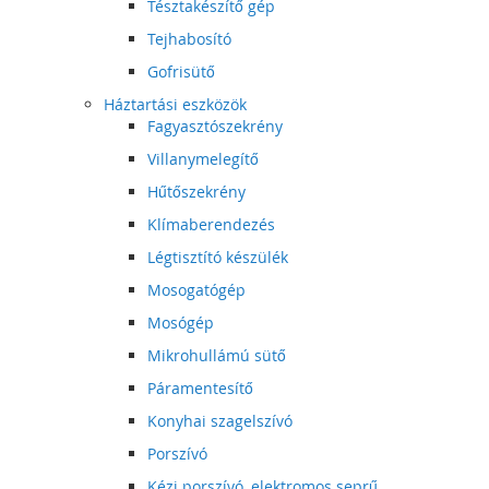
Tésztakészítő gép
Tejhabosító
Gofrisütő
Háztartási eszközök
Fagyasztószekrény
Villanymelegítő
Hűtőszekrény
Klímaberendezés
Légtisztító készülék
Mosogatógép
Mosógép
Mikrohullámú sütő
Páramentesítő
Konyhai szagelszívó
Porszívó
Kézi porszívó, elektromos seprű