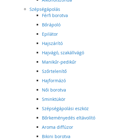
Szépségápolás
Férfi borotva
Bőrápoló
Epilátor
Hajszárító
Hajvágó, szakállvágó
Manikűr-pedikűr
Szőrtelenítő
Hajformázó
Női borotva
Sminktükör
Szépségápolási eszköz
Bőrkeményedés eltávolító
Aroma diffúzor
Bikini borotva