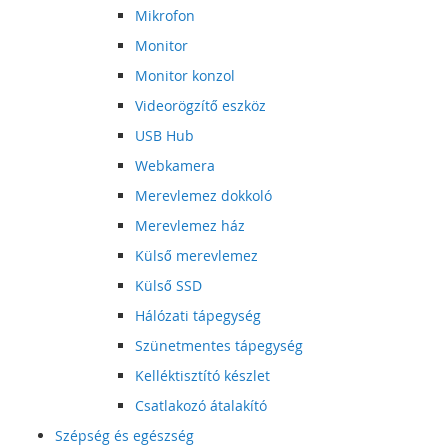
Mikrofon
Monitor
Monitor konzol
Videorögzítő eszköz
USB Hub
Webkamera
Merevlemez dokkoló
Merevlemez ház
Külső merevlemez
Külső SSD
Hálózati tápegység
Szünetmentes tápegység
Kelléktisztító készlet
Csatlakozó átalakító
Szépség és egészség