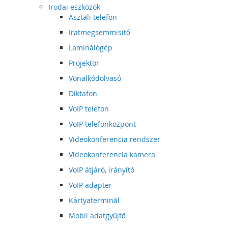
Irodai eszközök
Asztali telefon
Iratmegsemmisítő
Laminálógép
Projektor
Vonalkódolvasó
Diktafon
VoIP telefon
VoIP telefonközpont
Videokonferencia rendszer
Videokonferencia kamera
VoIP átjáró, irányító
VoIP adapter
Kártyaterminál
Mobil adatgyűjtő