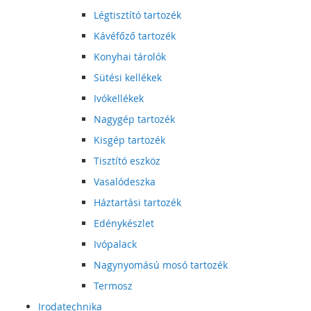
Légtisztító tartozék
Kávéfőző tartozék
Konyhai tárolók
Sütési kellékek
Ivókellékek
Nagygép tartozék
Kisgép tartozék
Tisztító eszköz
Vasalódeszka
Háztartási tartozék
Edénykészlet
Ivópalack
Nagynyomású mosó tartozék
Termosz
Irodatechnika