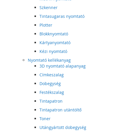
Szkenner
Tintasugaras nyomtató
Plotter
Blokknyomtató
Kártyanyomtató
Kézi nyomtató
Nyomtató kellékanyag
3D nyomtató alapanyag
Címkeszalag
Dobegység
Festékszalag
Tintapatron
Tintapatron utántöltő
Toner
Utángyártott dobegység