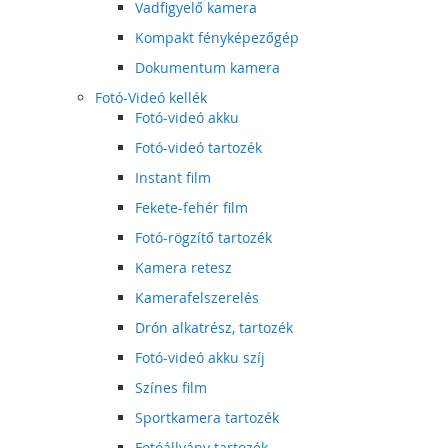
Vadfigyelő kamera
Kompakt fényképezőgép
Dokumentum kamera
Fotó-Videó kellék
Fotó-videó akku
Fotó-videó tartozék
Instant film
Fekete-fehér film
Fotó-rögzítő tartozék
Kamera retesz
Kamerafelszerelés
Drón alkatrész, tartozék
Fotó-videó akku szíj
Színes film
Sportkamera tartozék
Fotóállvány tartozék