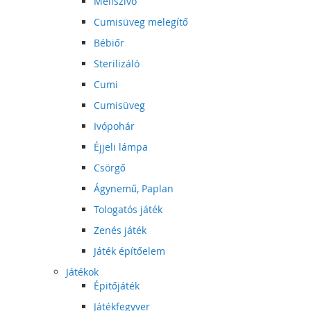
Mellszívó
Cumisüveg melegítő
Bébiőr
Sterilizáló
Cumi
Cumisüveg
Ivópohár
Éjjeli lámpa
Csörgő
Ágynemű, Paplan
Tologatós játék
Zenés játék
Játék építőelem
Játékok
Épitőjáték
Játékfegyver