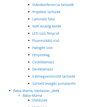
Videokonferencia tartozék
Projektor tartozék
Lamináló fólia
VoIP, Analóg kellék
LED izzó, fénycső
Fluoreszkáló izzó
Halogén izzó
Fényszalag
Csuklótámasz
Deréktámasz
Iratmegsemmisítő tartozék
Sűrített levegős portalanító
Baba-Mama, Iskolaszer, Játék
Baba-Mama
Etetőszék