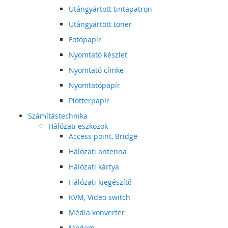
Utángyártott tintapatron
Utángyártott toner
Fotópapír
Nyomtató készlet
Nyomtató címke
Nyomtatópapír
Plotterpapír
Számítástechnika
Hálózati eszközök
Access point, Bridge
Hálózati antenna
Hálózati kártya
Hálózati kiegészítő
KVM, Video switch
Média konverter
Modem