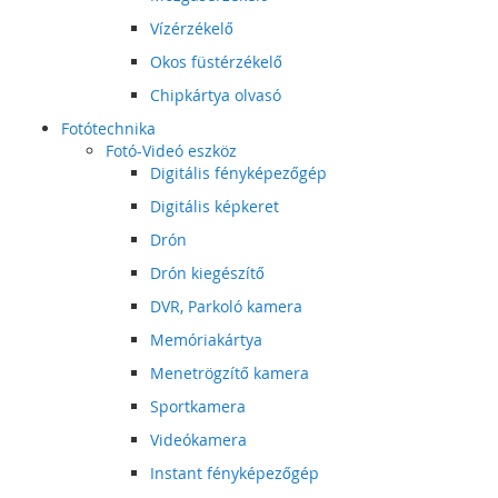
Vízérzékelő
Okos füstérzékelő
Chipkártya olvasó
Fotótechnika
Fotó-Videó eszköz
Digitális fényképezőgép
Digitális képkeret
Drón
Drón kiegészítő
DVR, Parkoló kamera
Memóriakártya
Menetrögzítő kamera
Sportkamera
Videókamera
Instant fényképezőgép