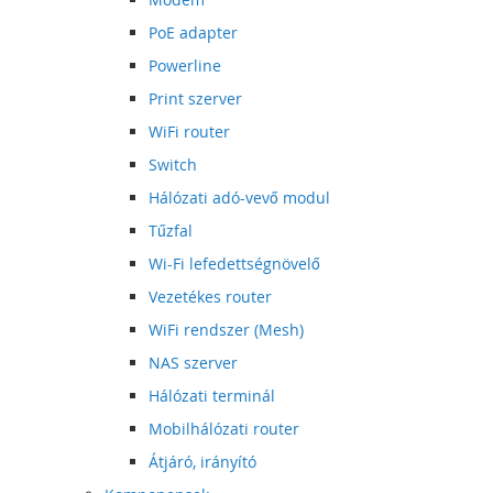
PoE adapter
Powerline
Print szerver
WiFi router
Switch
Hálózati adó-vevő modul
Tűzfal
Wi-Fi lefedettségnövelő
Vezetékes router
WiFi rendszer (Mesh)
NAS szerver
Hálózati terminál
Mobilhálózati router
Átjáró, irányító