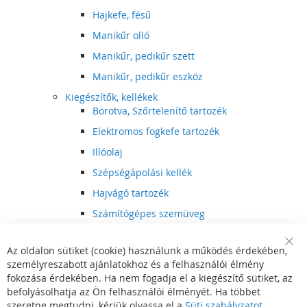
Hajkefe, fésű
Manikűr olló
Manikűr, pedikűr szett
Manikűr, pedikűr eszköz
Kiegészítők, kellékek
Borotva, Szőrtelenítő tartozék
Elektromos fogkefe tartozék
Illóolaj
Szépségápolási kellék
Hajvágó tartozék
Számítógépes szemüveg
Egészségápolási kellék
Az oldalon sütiket (cookie) használunk a működés érdekében,
Hajvágó kiegészítő
Clo
személyreszabott ajánlatokhoz és a felhasználói élmény
Coo
Szórakoztató elektronika
Bar
fokozása érdekében. Ha nem fogadja el a kiegészítő sütiket, az
Multimédia
befolyásolhatja az Ön felhasználói élményét. Ha többet
DVD, BluRay lejátszó
szeretne megtudni, kérjük olvassa el a
Süti szabályzatot