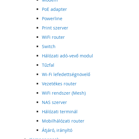
PoE adapter
Powerline
Print szerver
WiFi router
Switch
Hálózati adó-vevő modul
Tűzfal
Wi-Fi lefedettségnövelő
Vezetékes router
WiFi rendszer (Mesh)
NAS szerver
Hálózati terminál
Mobilhálózati router
Átjáró, irányító