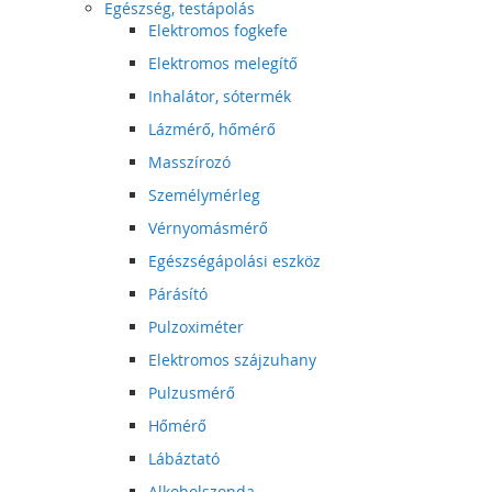
Egészség, testápolás
Elektromos fogkefe
Elektromos melegítő
Inhalátor, sótermék
Lázmérő, hőmérő
Masszírozó
Személymérleg
Vérnyomásmérő
Egészségápolási eszköz
Párásító
Pulzoximéter
Elektromos szájzuhany
Pulzusmérő
Hőmérő
Lábáztató
Alkoholszonda