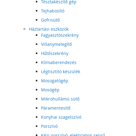
Tésztakészítő gép
Tejhabosító
Gofrisütő
Háztartási eszközök
Fagyasztószekrény
Villanymelegítő
Hűtőszekrény
Klímaberendezés
Légtisztító készülék
Mosogatógép
Mosógép
Mikrohullámú sütő
Páramentesítő
Konyhai szagelszívó
Porszívó
Kézi porszívó, elektromos seprű