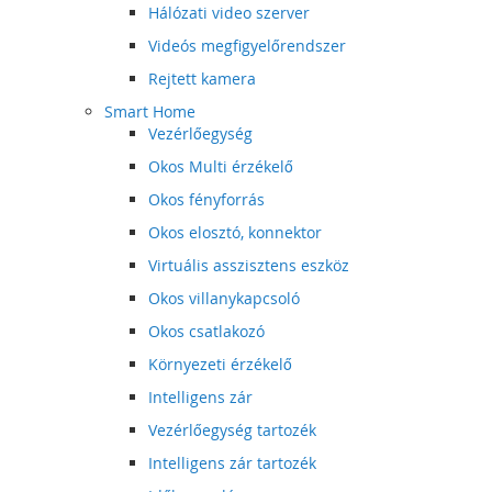
Hálózati video szerver
Videós megfigyelőrendszer
Rejtett kamera
Smart Home
Vezérlőegység
Okos Multi érzékelő
Okos fényforrás
Okos elosztó, konnektor
Virtuális asszisztens eszköz
Okos villanykapcsoló
Okos csatlakozó
Környezeti érzékelő
Intelligens zár
Vezérlőegység tartozék
Intelligens zár tartozék