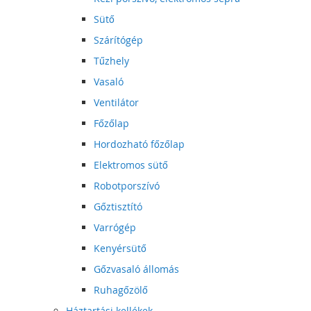
Sütő
Szárítógép
Tűzhely
Vasaló
Ventilátor
Főzőlap
Hordozható főzőlap
Elektromos sütő
Robotporszívó
Gőztisztító
Varrógép
Kenyérsütő
Gőzvasaló állomás
Ruhagőzölő
Háztartási kellékek