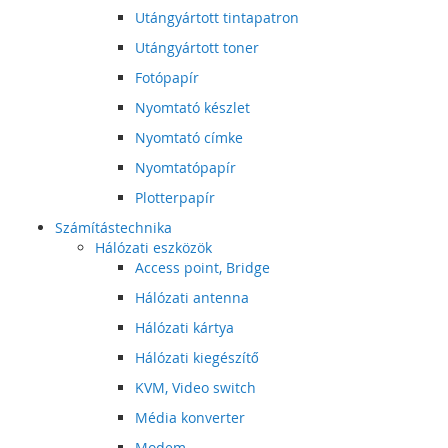
Utángyártott tintapatron
Utángyártott toner
Fotópapír
Nyomtató készlet
Nyomtató címke
Nyomtatópapír
Plotterpapír
Számítástechnika
Hálózati eszközök
Access point, Bridge
Hálózati antenna
Hálózati kártya
Hálózati kiegészítő
KVM, Video switch
Média konverter
Modem