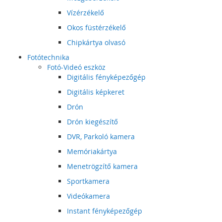
Vízérzékelő
Okos füstérzékelő
Chipkártya olvasó
Fotótechnika
Fotó-Videó eszköz
Digitális fényképezőgép
Digitális képkeret
Drón
Drón kiegészítő
DVR, Parkoló kamera
Memóriakártya
Menetrögzítő kamera
Sportkamera
Videókamera
Instant fényképezőgép