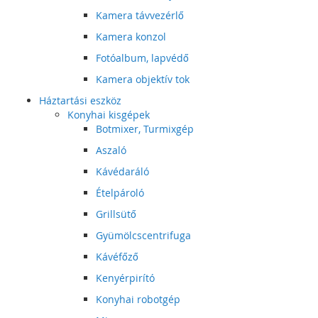
Kamera távvezérlő
Kamera konzol
Fotóalbum, lapvédő
Kamera objektív tok
Háztartási eszköz
Konyhai kisgépek
Botmixer, Turmixgép
Aszaló
Kávédaráló
Ételpároló
Grillsütő
Gyümölcscentrifuga
Kávéfőző
Kenyérpirító
Konyhai robotgép