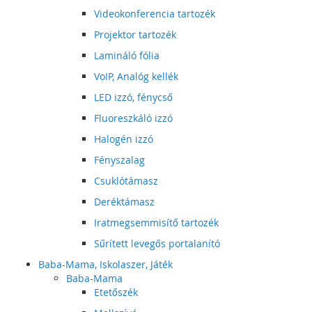
Videokonferencia tartozék
Projektor tartozék
Lamináló fólia
VoIP, Analóg kellék
LED izzó, fénycső
Fluoreszkáló izzó
Halogén izzó
Fényszalag
Csuklótámasz
Deréktámasz
Iratmegsemmisítő tartozék
Sűrített levegős portalanító
Baba-Mama, Iskolaszer, Játék
Baba-Mama
Etetőszék