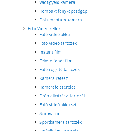
Vadfigyelő kamera
Kompakt fényképezőgép
Dokumentum kamera
Fotó-Videó kellék
Fotó-videó akku
Fotó-videó tartozék
Instant film
Fekete-fehér film
Fotó-rögzítő tartozék
Kamera retesz
Kamerafelszerelés
Drón alkatrész, tartozék
Fotó-videó akku szíj
Színes film
Sportkamera tartozék
Fotóállvány tartozék