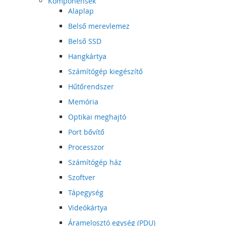
Komponensek
Alaplap
Belső merevlemez
Belső SSD
Hangkártya
Számítógép kiegészítő
Hűtőrendszer
Memória
Optikai meghajtó
Port bővítő
Processzor
Számítógép ház
Szoftver
Tápegység
Videókártya
Áramelosztó egység (PDU)