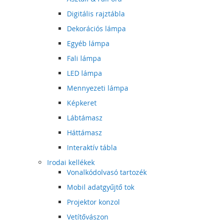
Digitális rajztábla
Dekorációs lámpa
Egyéb lámpa
Fali lámpa
LED lámpa
Mennyezeti lámpa
Képkeret
Lábtámasz
Háttámasz
Interaktív tábla
Irodai kellékek
Vonalkódolvasó tartozék
Mobil adatgyűjtő tok
Projektor konzol
Vetítővászon