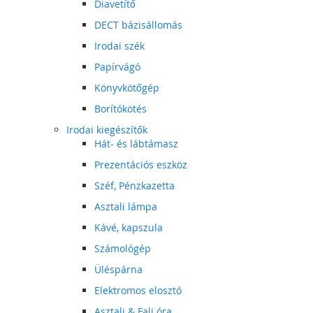
Diavetítő
DECT bázisállomás
Irodai szék
Papírvágó
Könyvkötőgép
Borítókötés
Irodai kiegészítők
Hát- és lábtámasz
Prezentációs eszköz
Széf, Pénzkazetta
Asztali lámpa
Kávé, kapszula
Számológép
Üléspárna
Elektromos elosztó
Asztali & Fali óra