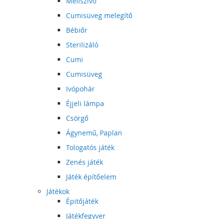
Mellszívó
Cumisüveg melegítő
Bébiőr
Sterilizáló
Cumi
Cumisüveg
Ivópohár
Éjjeli lámpa
Csörgő
Ágynemű, Paplan
Tologatós játék
Zenés játék
Játék építőelem
Játékok
Épitőjáték
Játékfegyver