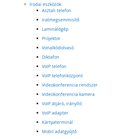
Irodai eszközök
Asztali telefon
Iratmegsemmisítő
Laminálógép
Projektor
Vonalkódolvasó
Diktafon
VoIP telefon
VoIP telefonközpont
Videokonferencia rendszer
Videokonferencia kamera
VoIP átjáró, irányító
VoIP adapter
Kártyaterminál
Mobil adatgyűjtő