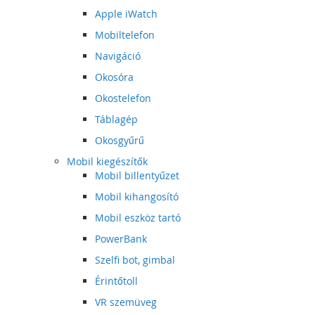
Apple iWatch
Mobiltelefon
Navigáció
Okosóra
Okostelefon
Táblagép
Okosgyűrű
Mobil kiegészítők
Mobil billentyűzet
Mobil kihangosító
Mobil eszköz tartó
PowerBank
Szelfi bot, gimbal
Érintőtoll
VR szemüveg