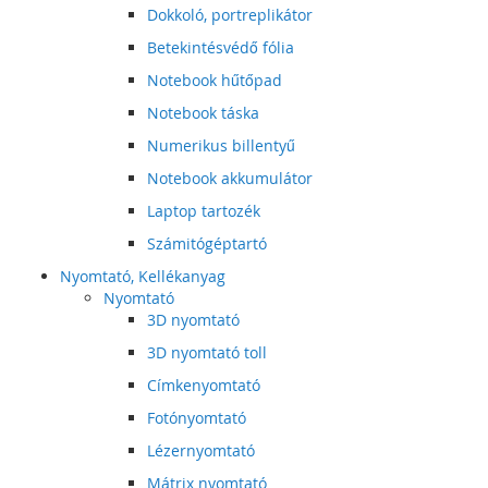
Dokkoló, portreplikátor
Betekintésvédő fólia
Notebook hűtőpad
Notebook táska
Numerikus billentyű
Notebook akkumulátor
Laptop tartozék
Számitógéptartó
Nyomtató, Kellékanyag
Nyomtató
3D nyomtató
3D nyomtató toll
Címkenyomtató
Fotónyomtató
Lézernyomtató
Mátrix nyomtató