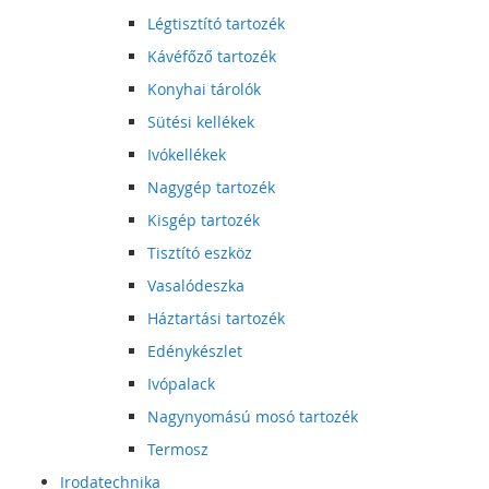
Légtisztító tartozék
Kávéfőző tartozék
Konyhai tárolók
Sütési kellékek
Ivókellékek
Nagygép tartozék
Kisgép tartozék
Tisztító eszköz
Vasalódeszka
Háztartási tartozék
Edénykészlet
Ivópalack
Nagynyomású mosó tartozék
Termosz
Irodatechnika