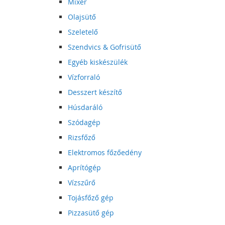
Mixer
Olajsütő
Szeletelő
Szendvics & Gofrisütő
Egyéb kiskészülék
Vízforraló
Desszert készítő
Húsdaráló
Szódagép
Rizsfőző
Elektromos főzőedény
Aprítógép
Vízszűrő
Tojásfőző gép
Pizzasütő gép