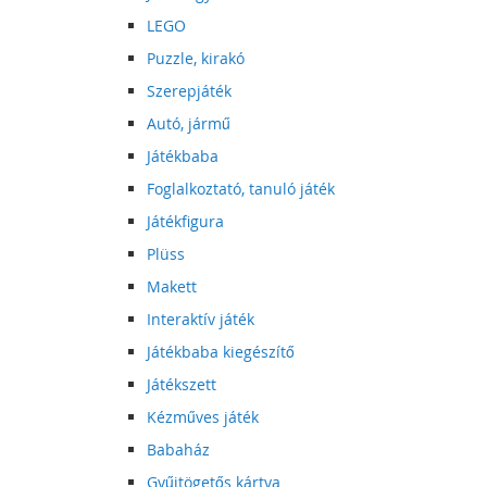
LEGO
Puzzle, kirakó
Szerepjáték
Autó, jármű
Játékbaba
Foglalkoztató, tanuló játék
Játékfigura
Plüss
Makett
Interaktív játék
Játékbaba kiegészítő
Játékszett
Kézműves játék
Babaház
Gyűjtögetős kártya