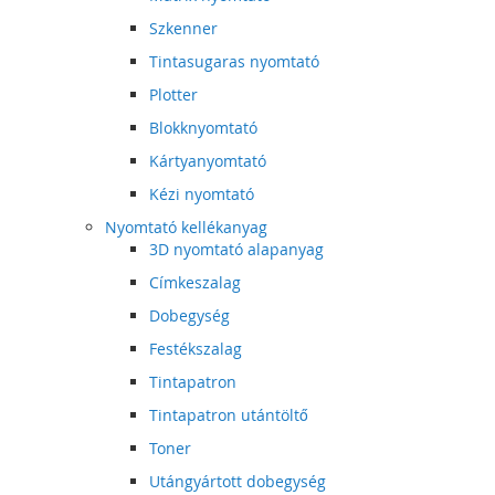
Szkenner
Tintasugaras nyomtató
Plotter
Blokknyomtató
Kártyanyomtató
Kézi nyomtató
Nyomtató kellékanyag
3D nyomtató alapanyag
Címkeszalag
Dobegység
Festékszalag
Tintapatron
Tintapatron utántöltő
Toner
Utángyártott dobegység