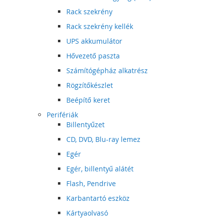
Rack szekrény
Rack szekrény kellék
UPS akkumulátor
Hővezető paszta
Számítógépház alkatrész
Rögzítőkészlet
Beépítő keret
Perifériák
Billentyűzet
CD, DVD, Blu-ray lemez
Egér
Egér, billentyű alátét
Flash, Pendrive
Karbantartó eszköz
Kártyaolvasó