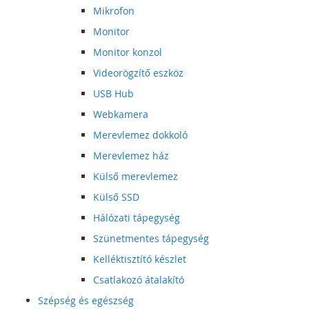
Mikrofon
Monitor
Monitor konzol
Videorögzítő eszköz
USB Hub
Webkamera
Merevlemez dokkoló
Merevlemez ház
Külső merevlemez
Külső SSD
Hálózati tápegység
Szünetmentes tápegység
Kelléktisztító készlet
Csatlakozó átalakító
Szépség és egészség