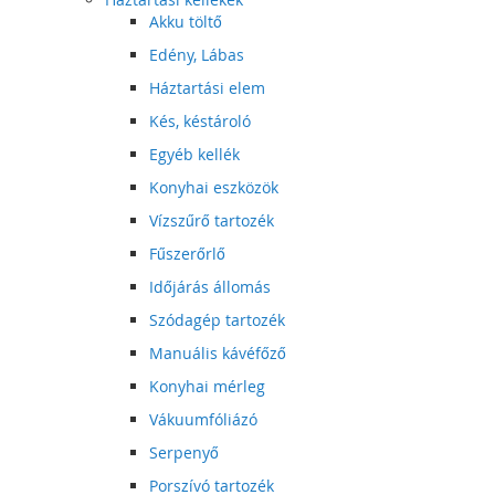
Akku töltő
Edény, Lábas
Háztartási elem
Kés, késtároló
Egyéb kellék
Konyhai eszközök
Vízszűrő tartozék
Fűszerőrlő
Időjárás állomás
Szódagép tartozék
Manuális kávéfőző
Konyhai mérleg
Vákuumfóliázó
Serpenyő
Porszívó tartozék