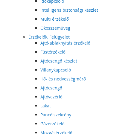
Időkapcsoló
Intelligens biztonsági készlet
Multi érzékelő
Okosszemüveg
Érzékelők, Felügyelet
Ajtó-ablaknyitás érzékelő
Füstérzékelő
Ajtócsengő készlet
Villanykapcsoló
Hő- és nedvességmérő
Ajtócsengő
Ajtóvezérlő
Lakat
Páncélszekrény
Gázérzékelő
Mozgásérzékelő