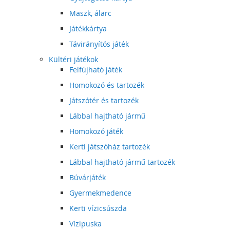
Maszk, álarc
Játékkártya
Távirányítós játék
Kültéri játékok
Felfújható játék
Homokozó és tartozék
Játszótér és tartozék
Lábbal hajtható jármű
Homokozó játék
Kerti játszóház tartozék
Lábbal hajtható jármű tartozék
Búvárjáték
Gyermekmedence
Kerti vízicsúszda
Vízipuska