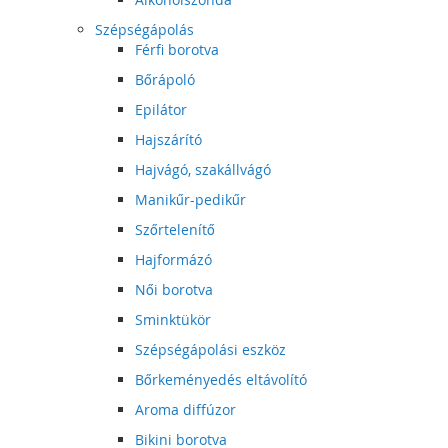
Szépségápolás
Férfi borotva
Bőrápoló
Epilátor
Hajszárító
Hajvágó, szakállvágó
Manikűr-pedikűr
Szőrtelenítő
Hajformázó
Női borotva
Sminktükör
Szépségápolási eszköz
Bőrkeményedés eltávolító
Aroma diffúzor
Bikini borotva