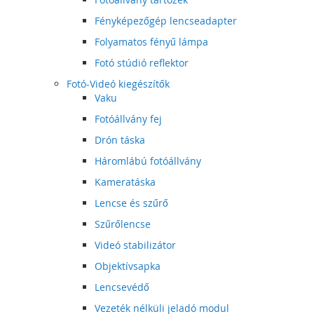
Fényképezőgép lencseadapter
Folyamatos fényű lámpa
Fotó stúdió reflektor
Fotó-Videó kiegészítők
Vaku
Fotóállvány fej
Drón táska
Háromlábú fotóállvány
Kameratáska
Lencse és szűrő
Szűrőlencse
Videó stabilizátor
Objektívsapka
Lencsevédő
Vezeték nélküli jeladó modul