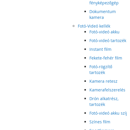
fényképezőgép
Dokumentum
kamera
Fotó-Videó kellék
Fotó-videó akku
Fotó-videó tartozék
Instant film
Fekete-fehér film
Fotó-rögzítő
tartozék
Kamera retesz
Kamerafelszerelés
Drón alkatrész,
tartozék
Fotó-videó akku szíj
Színes film