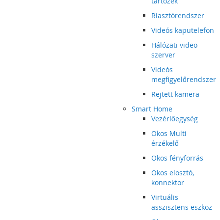
tartozék
Riasztórendszer
Videós kaputelefon
Hálózati video
szerver
Videós
megfigyelőrendszer
Rejtett kamera
Smart Home
Vezérlőegység
Okos Multi
érzékelő
Okos fényforrás
Okos elosztó,
konnektor
Virtuális
asszisztens eszköz