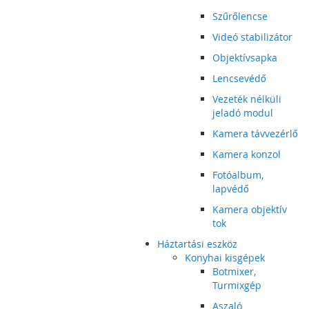
Szűrőlencse
Videó stabilizátor
Objektívsapka
Lencsevédő
Vezeték nélküli
jeladó modul
Kamera távvezérlő
Kamera konzol
Fotóalbum,
lapvédő
Kamera objektív
tok
Háztartási eszköz
Konyhai kisgépek
Botmixer,
Turmixgép
Aszaló