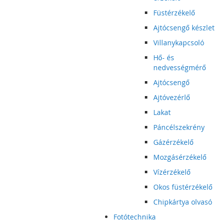
Füstérzékelő
Ajtócsengő készlet
Villanykapcsoló
Hő- és
nedvességmérő
Ajtócsengő
Ajtóvezérlő
Lakat
Páncélszekrény
Gázérzékelő
Mozgásérzékelő
Vízérzékelő
Okos füstérzékelő
Chipkártya olvasó
Fotótechnika