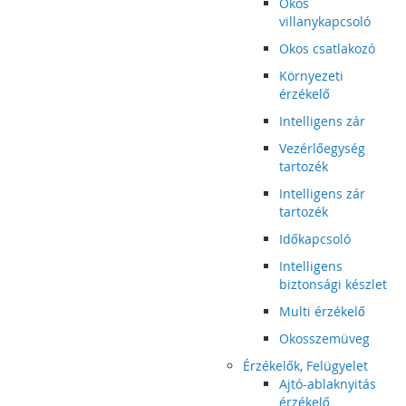
Okos
villanykapcsoló
Okos csatlakozó
Környezeti
érzékelő
Intelligens zár
Vezérlőegység
tartozék
Intelligens zár
tartozék
Időkapcsoló
Intelligens
biztonsági készlet
Multi érzékelő
Okosszemüveg
Érzékelők, Felügyelet
Ajtó-ablaknyitás
érzékelő