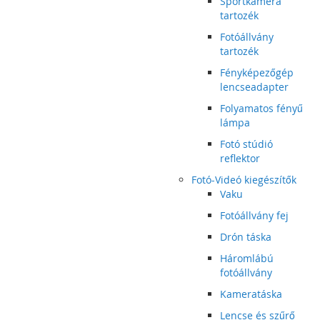
Sportkamera
tartozék
Fotóállvány
tartozék
Fényképezőgép
lencseadapter
Folyamatos fényű
lámpa
Fotó stúdió
reflektor
Fotó-Videó kiegészítők
Vaku
Fotóállvány fej
Drón táska
Háromlábú
fotóállvány
Kameratáska
Lencse és szűrő