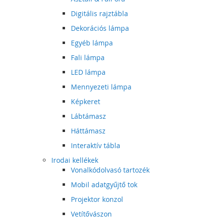
Digitális rajztábla
Dekorációs lámpa
Egyéb lámpa
Fali lámpa
LED lámpa
Mennyezeti lámpa
Képkeret
Lábtámasz
Háttámasz
Interaktív tábla
Irodai kellékek
Vonalkódolvasó tartozék
Mobil adatgyűjtő tok
Projektor konzol
Vetítővászon