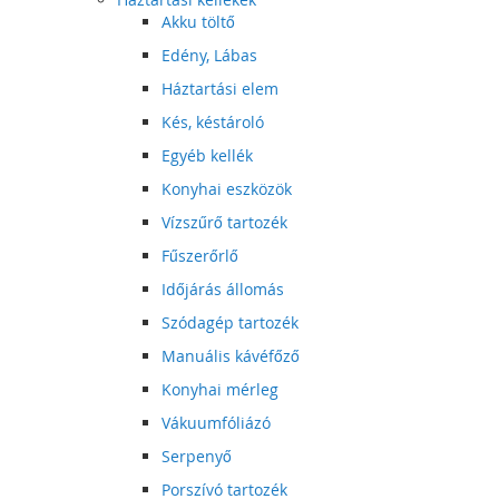
Akku töltő
Edény, Lábas
Háztartási elem
Kés, késtároló
Egyéb kellék
Konyhai eszközök
Vízszűrő tartozék
Fűszerőrlő
Időjárás állomás
Szódagép tartozék
Manuális kávéfőző
Konyhai mérleg
Vákuumfóliázó
Serpenyő
Porszívó tartozék