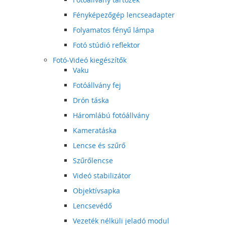
Fényképezőgép lencseadapter
Folyamatos fényű lámpa
Fotó stúdió reflektor
Fotó-Videó kiegészítők
Vaku
Fotóállvány fej
Drón táska
Háromlábú fotóállvány
Kameratáska
Lencse és szűrő
Szűrőlencse
Videó stabilizátor
Objektívsapka
Lencsevédő
Vezeték nélküli jeladó modul