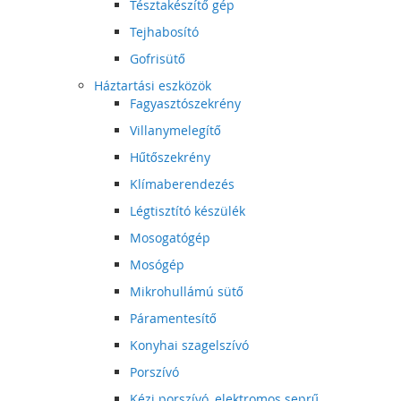
Tésztakészítő gép
Tejhabosító
Gofrisütő
Háztartási eszközök
Fagyasztószekrény
Villanymelegítő
Hűtőszekrény
Klímaberendezés
Légtisztító készülék
Mosogatógép
Mosógép
Mikrohullámú sütő
Páramentesítő
Konyhai szagelszívó
Porszívó
Kézi porszívó, elektromos seprű