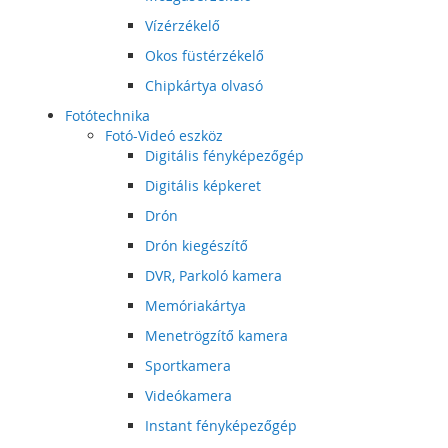
Vízérzékelő
Okos füstérzékelő
Chipkártya olvasó
Fotótechnika
Fotó-Videó eszköz
Digitális fényképezőgép
Digitális képkeret
Drón
Drón kiegészítő
DVR, Parkoló kamera
Memóriakártya
Menetrögzítő kamera
Sportkamera
Videókamera
Instant fényképezőgép