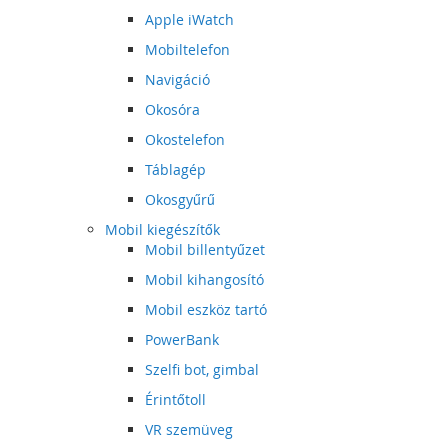
Apple iWatch
Mobiltelefon
Navigáció
Okosóra
Okostelefon
Táblagép
Okosgyűrű
Mobil kiegészítők
Mobil billentyűzet
Mobil kihangosító
Mobil eszköz tartó
PowerBank
Szelfi bot, gimbal
Érintőtoll
VR szemüveg