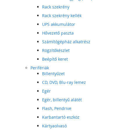
Rack szekrény
Rack szekrény kellék
UPS akkumulátor
Hővezető paszta
Számítógépház alkatrész
Rögzítőkészlet
Beépítő keret
Perifériák
Billentyűzet
CD, DVD, Blu-ray lemez
Egér
Egér, billentyű alátét
Flash, Pendrive
Karbantartó eszköz
Kártyaolvasó