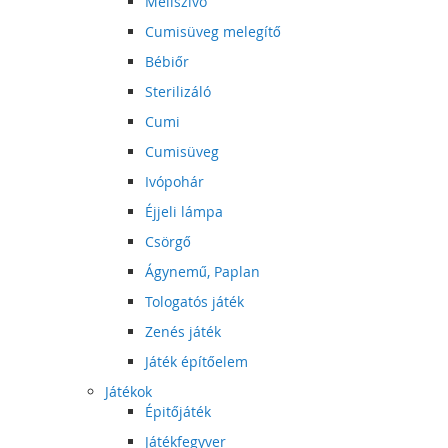
Mellszívó
Cumisüveg melegítő
Bébiőr
Sterilizáló
Cumi
Cumisüveg
Ivópohár
Éjjeli lámpa
Csörgő
Ágynemű, Paplan
Tologatós játék
Zenés játék
Játék építőelem
Játékok
Épitőjáték
Játékfegyver