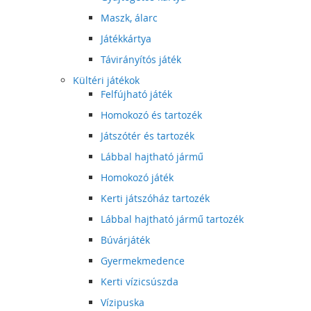
Maszk, álarc
Játékkártya
Távirányítós játék
Kültéri játékok
Felfújható játék
Homokozó és tartozék
Játszótér és tartozék
Lábbal hajtható jármű
Homokozó játék
Kerti játszóház tartozék
Lábbal hajtható jármű tartozék
Búvárjáték
Gyermekmedence
Kerti vízicsúszda
Vízipuska