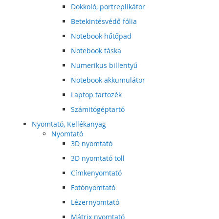
Dokkoló, portreplikátor
Betekintésvédő fólia
Notebook hűtőpad
Notebook táska
Numerikus billentyű
Notebook akkumulátor
Laptop tartozék
Számitógéptartó
Nyomtató, Kellékanyag
Nyomtató
3D nyomtató
3D nyomtató toll
Címkenyomtató
Fotónyomtató
Lézernyomtató
Mátrix nyomtató