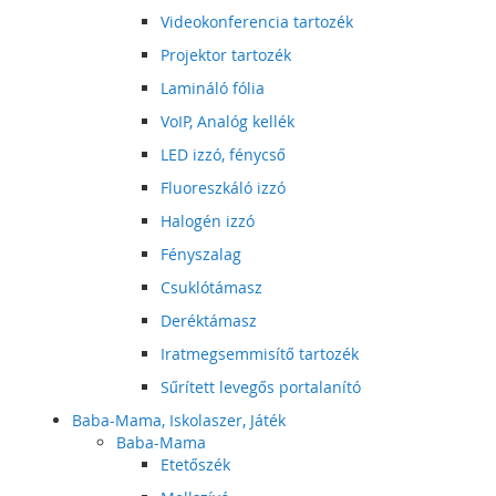
Videokonferencia tartozék
Projektor tartozék
Lamináló fólia
VoIP, Analóg kellék
LED izzó, fénycső
Fluoreszkáló izzó
Halogén izzó
Fényszalag
Csuklótámasz
Deréktámasz
Iratmegsemmisítő tartozék
Sűrített levegős portalanító
Baba-Mama, Iskolaszer, Játék
Baba-Mama
Etetőszék