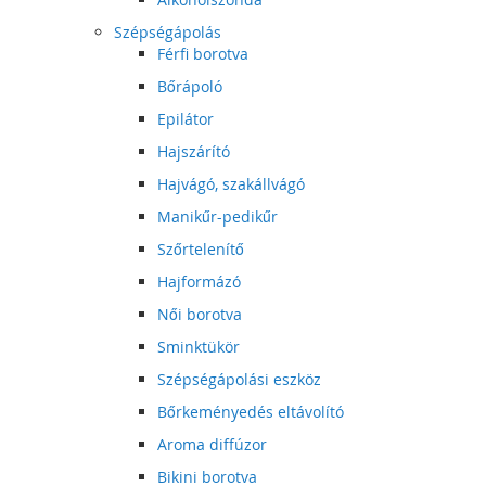
Szépségápolás
Férfi borotva
Bőrápoló
Epilátor
Hajszárító
Hajvágó, szakállvágó
Manikűr-pedikűr
Szőrtelenítő
Hajformázó
Női borotva
Sminktükör
Szépségápolási eszköz
Bőrkeményedés eltávolító
Aroma diffúzor
Bikini borotva