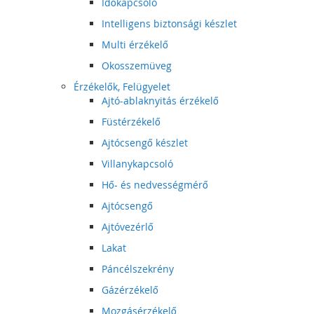
Időkapcsoló
Intelligens biztonsági készlet
Multi érzékelő
Okosszemüveg
Érzékelők, Felügyelet
Ajtó-ablaknyitás érzékelő
Füstérzékelő
Ajtócsengő készlet
Villanykapcsoló
Hő- és nedvességmérő
Ajtócsengő
Ajtóvezérlő
Lakat
Páncélszekrény
Gázérzékelő
Mozgásérzékelő