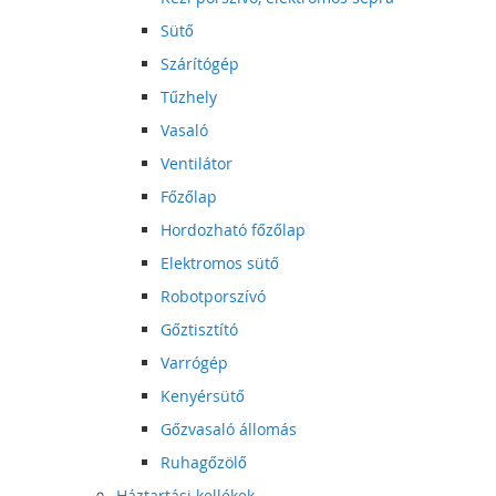
Sütő
Szárítógép
Tűzhely
Vasaló
Ventilátor
Főzőlap
Hordozható főzőlap
Elektromos sütő
Robotporszívó
Gőztisztító
Varrógép
Kenyérsütő
Gőzvasaló állomás
Ruhagőzölő
Háztartási kellékek