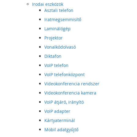
Irodai eszközök
Asztali telefon
Iratmegsemmisítő
Laminálógép
Projektor
Vonalkódolvasó
Diktafon
VoIP telefon
VoIP telefonközpont
Videokonferencia rendszer
Videokonferencia kamera
VoIP átjáró, irányító
VoIP adapter
Kártyaterminál
Mobil adatgyűjtő