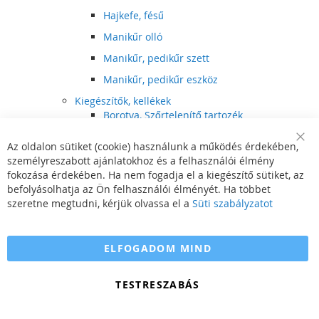
Hajkefe, fésű
Manikűr olló
Manikűr, pedikűr szett
Manikűr, pedikűr eszköz
Kiegészítők, kellékek
Borotva, Szőrtelenítő tartozék
Elektromos fogkefe tartozék
Az oldalon sütiket (cookie) használunk a működés érdekében,
Clo
Illóolaj
személyreszabott ajánlatokhoz és a felhasználói élmény
Coo
Bar
fokozása érdekében. Ha nem fogadja el a kiegészítő sütiket, az
Szépségápolási kellék
befolyásolhatja az Ön felhasználói élményét. Ha többet
Hajvágó tartozék
szeretne megtudni, kérjük olvassa el a
Süti szabályzatot
Számítógépes szemüveg
Egészségápolási kellék
ELFOGADOM MIND
Hajvágó kiegészítő
TESTRESZABÁS
Szórakoztató elektronika
Multimédia
DVD, BluRay lejátszó