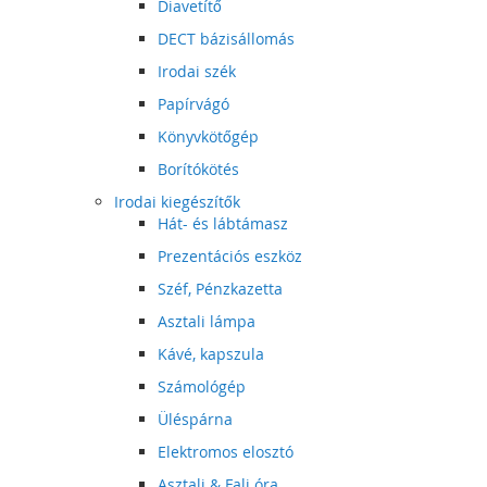
Diavetítő
DECT bázisállomás
Irodai szék
Papírvágó
Könyvkötőgép
Borítókötés
Irodai kiegészítők
Hát- és lábtámasz
Prezentációs eszköz
Széf, Pénzkazetta
Asztali lámpa
Kávé, kapszula
Számológép
Üléspárna
Elektromos elosztó
Asztali & Fali óra