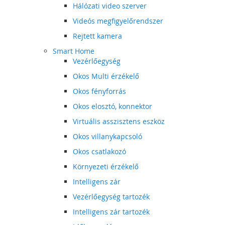
Hálózati video szerver
Videós megfigyelőrendszer
Rejtett kamera
Smart Home
Vezérlőegység
Okos Multi érzékelő
Okos fényforrás
Okos elosztó, konnektor
Virtuális asszisztens eszköz
Okos villanykapcsoló
Okos csatlakozó
Környezeti érzékelő
Intelligens zár
Vezérlőegység tartozék
Intelligens zár tartozék