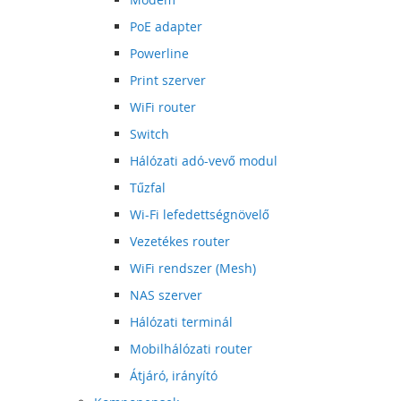
PoE adapter
Powerline
Print szerver
WiFi router
Switch
Hálózati adó-vevő modul
Tűzfal
Wi-Fi lefedettségnövelő
Vezetékes router
WiFi rendszer (Mesh)
NAS szerver
Hálózati terminál
Mobilhálózati router
Átjáró, irányító