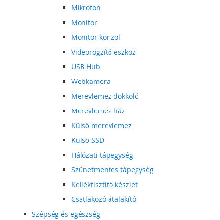
Mikrofon
Monitor
Monitor konzol
Videorögzítő eszköz
USB Hub
Webkamera
Merevlemez dokkoló
Merevlemez ház
Külső merevlemez
Külső SSD
Hálózati tápegység
Szünetmentes tápegység
Kelléktisztító készlet
Csatlakozó átalakító
Szépség és egészség