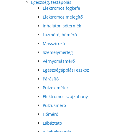
Egészség, testápolás
Elektromos fogkefe
Elektromos melegítő
Inhalátor, sótermék
Lázmérő, hőmérő
Masszírozó
Személymérleg
Vérnyomásmérő
Egészségápolási eszköz
Párásító
Pulzoximéter
Elektromos szájzuhany
Pulzusmérő
Hőmérő
Lábáztató
Alkoholszonda