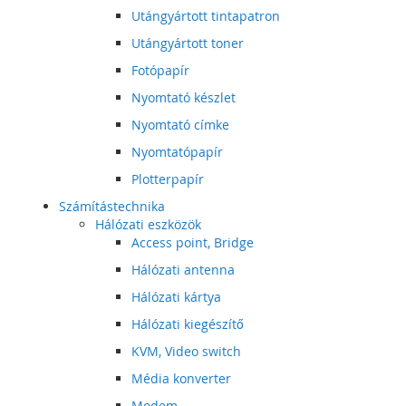
Utángyártott tintapatron
Utángyártott toner
Fotópapír
Nyomtató készlet
Nyomtató címke
Nyomtatópapír
Plotterpapír
Számítástechnika
Hálózati eszközök
Access point, Bridge
Hálózati antenna
Hálózati kártya
Hálózati kiegészítő
KVM, Video switch
Média konverter
Modem