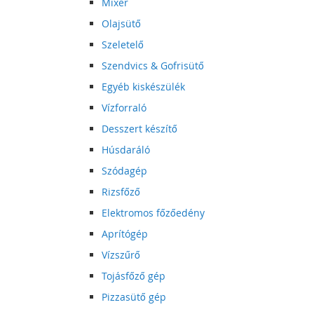
Mixer
Olajsütő
Szeletelő
Szendvics & Gofrisütő
Egyéb kiskészülék
Vízforraló
Desszert készítő
Húsdaráló
Szódagép
Rizsfőző
Elektromos főzőedény
Aprítógép
Vízszűrő
Tojásfőző gép
Pizzasütő gép