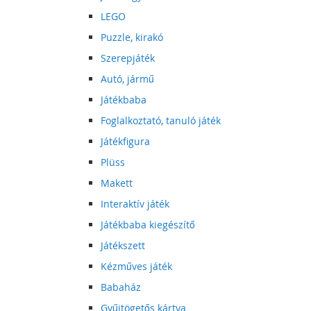
LEGO
Puzzle, kirakó
Szerepjáték
Autó, jármű
Játékbaba
Foglalkoztató, tanuló játék
Játékfigura
Plüss
Makett
Interaktív játék
Játékbaba kiegészítő
Játékszett
Kézműves játék
Babaház
Gyűjtögetős kártya