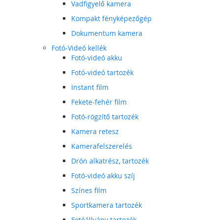
Vadfigyelő kamera
Kompakt fényképezőgép
Dokumentum kamera
Fotó-Videó kellék
Fotó-videó akku
Fotó-videó tartozék
Instant film
Fekete-fehér film
Fotó-rögzítő tartozék
Kamera retesz
Kamerafelszerelés
Drón alkatrész, tartozék
Fotó-videó akku szíj
Színes film
Sportkamera tartozék
Fotóállvány tartozék