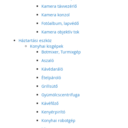
Kamera távvezérlő
Kamera konzol
Fotóalbum, lapvédő
Kamera objektív tok
Háztartási eszköz
Konyhai kisgépek
Botmixer, Turmixgép
Aszaló
Kávédaráló
Ételpároló
Grillsütő
Gyümölcscentrifuga
Kávéfőző
Kenyérpirító
Konyhai robotgép