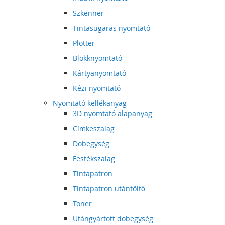
Szkenner
Tintasugaras nyomtató
Plotter
Blokknyomtató
Kártyanyomtató
Kézi nyomtató
Nyomtató kellékanyag
3D nyomtató alapanyag
Címkeszalag
Dobegység
Festékszalag
Tintapatron
Tintapatron utántöltő
Toner
Utángyártott dobegység