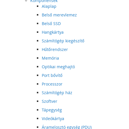
Komponensek
Alaplap
Belső merevlemez
Belső SSD
Hangkártya
Számítógép kiegészítő
Hűtőrendszer
Memória
Optikai meghajtó
Port bővítő
Processzor
Számítógép ház
Szoftver
Tápegység
Videókártya
Áramelosztó egység (PDU)