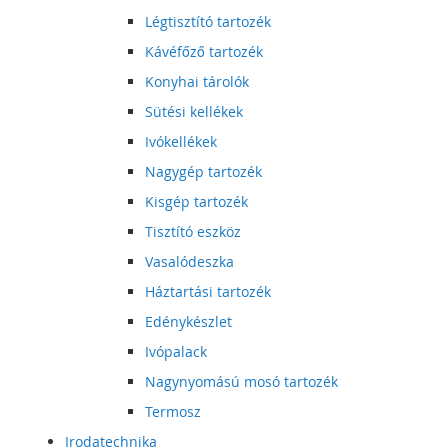
Légtisztító tartozék
Kávéfőző tartozék
Konyhai tárolók
Sütési kellékek
Ivókellékek
Nagygép tartozék
Kisgép tartozék
Tisztító eszköz
Vasalódeszka
Háztartási tartozék
Edénykészlet
Ivópalack
Nagynyomású mosó tartozék
Termosz
Irodatechnika