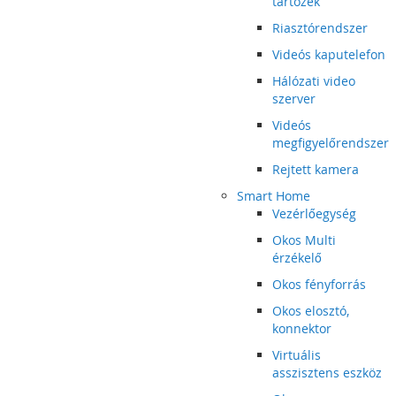
tartozék
Riasztórendszer
Videós kaputelefon
Hálózati video
szerver
Videós
megfigyelőrendszer
Rejtett kamera
Smart Home
Vezérlőegység
Okos Multi
érzékelő
Okos fényforrás
Okos elosztó,
konnektor
Virtuális
asszisztens eszköz