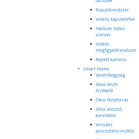
tartozék
Riasztórendszer
Videós kaputelefon
Hálózati video
szerver
Videós
megfigyelőrendszer
Rejtett kamera
Smart Home
Vezérlőegység
Okos Multi
érzékelő
Okos fényforrás
Okos elosztó,
konnektor
Virtuális
asszisztens eszköz