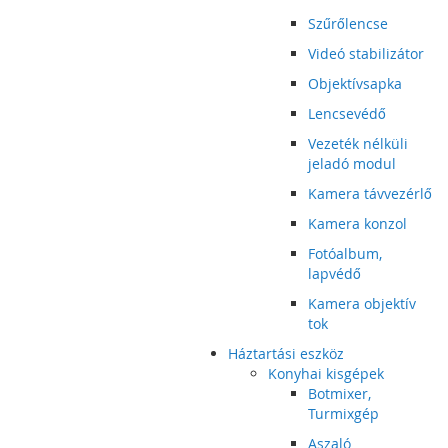
Szűrőlencse
Videó stabilizátor
Objektívsapka
Lencsevédő
Vezeték nélküli
jeladó modul
Kamera távvezérlő
Kamera konzol
Fotóalbum,
lapvédő
Kamera objektív
tok
Háztartási eszköz
Konyhai kisgépek
Botmixer,
Turmixgép
Aszaló