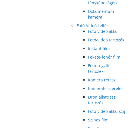
fényképezőgép
Dokumentum
kamera
Fotó-Videó kellék
Fotó-videó akku
Fotó-videó tartozék
Instant film
Fekete-fehér film
Fotó-rögzítő
tartozék
Kamera retesz
Kamerafelszerelés
Drón alkatrész,
tartozék
Fotó-videó akku szíj
Színes film