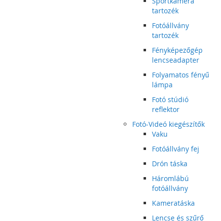
Sportkamera
tartozék
Fotóállvány
tartozék
Fényképezőgép
lencseadapter
Folyamatos fényű
lámpa
Fotó stúdió
reflektor
Fotó-Videó kiegészítők
Vaku
Fotóállvány fej
Drón táska
Háromlábú
fotóállvány
Kameratáska
Lencse és szűrő