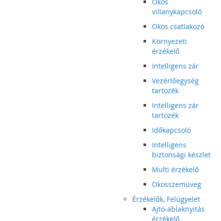
Okos
villanykapcsoló
Okos csatlakozó
Környezeti
érzékelő
Intelligens zár
Vezérlőegység
tartozék
Intelligens zár
tartozék
Időkapcsoló
Intelligens
biztonsági készlet
Multi érzékelő
Okosszemüveg
Érzékelők, Felügyelet
Ajtó-ablaknyitás
érzékelő