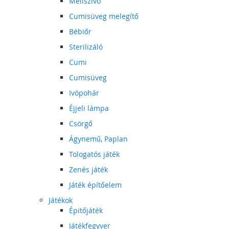
Mellszívó
Cumisüveg melegítő
Bébiőr
Sterilizáló
Cumi
Cumisüveg
Ivópohár
Éjjeli lámpa
Csörgő
Ágynemű, Paplan
Tologatós játék
Zenés játék
Játék építőelem
Játékok
Épitőjáték
Játékfegyver