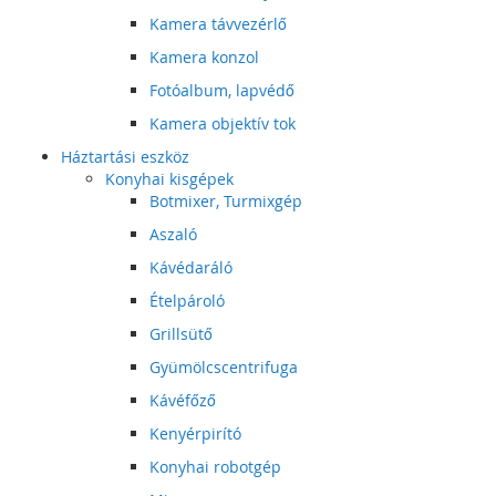
Kamera távvezérlő
Kamera konzol
Fotóalbum, lapvédő
Kamera objektív tok
Háztartási eszköz
Konyhai kisgépek
Botmixer, Turmixgép
Aszaló
Kávédaráló
Ételpároló
Grillsütő
Gyümölcscentrifuga
Kávéfőző
Kenyérpirító
Konyhai robotgép