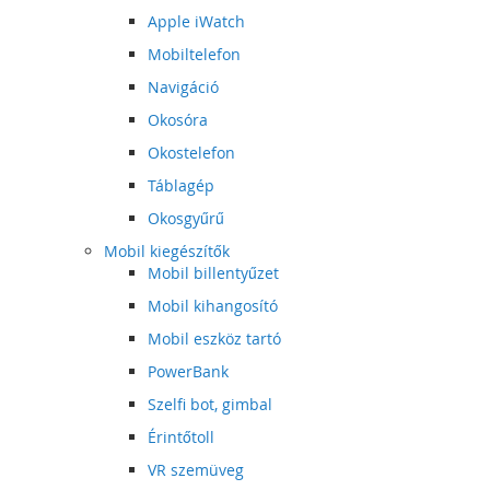
Apple iWatch
Mobiltelefon
Navigáció
Okosóra
Okostelefon
Táblagép
Okosgyűrű
Mobil kiegészítők
Mobil billentyűzet
Mobil kihangosító
Mobil eszköz tartó
PowerBank
Szelfi bot, gimbal
Érintőtoll
VR szemüveg