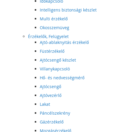
Időkapcsoló
Intelligens biztonsági készlet
Multi érzékelő
Okosszemüveg
Érzékelők, Felügyelet
Ajtó-ablaknyitás érzékelő
Füstérzékelő
Ajtócsengő készlet
Villanykapcsoló
Hő- és nedvességmérő
Ajtócsengő
Ajtóvezérlő
Lakat
Páncélszekrény
Gázérzékelő
Mozgásérzékelő