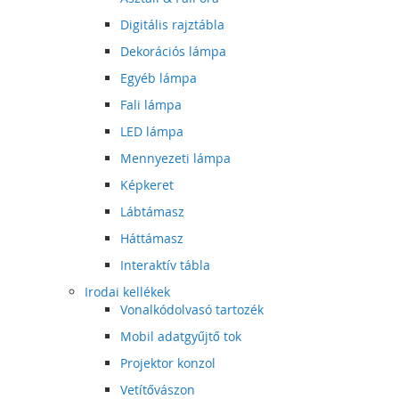
Digitális rajztábla
Dekorációs lámpa
Egyéb lámpa
Fali lámpa
LED lámpa
Mennyezeti lámpa
Képkeret
Lábtámasz
Háttámasz
Interaktív tábla
Irodai kellékek
Vonalkódolvasó tartozék
Mobil adatgyűjtő tok
Projektor konzol
Vetítővászon