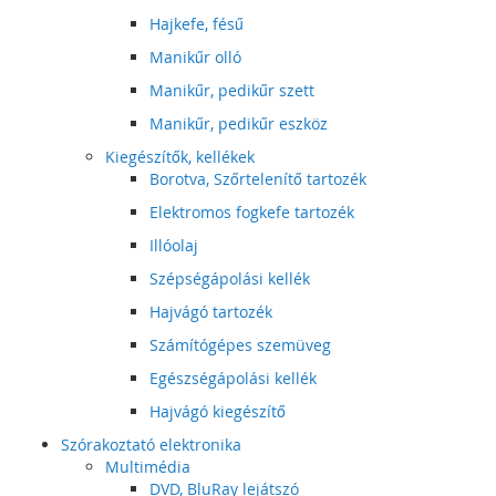
Hajkefe, fésű
Manikűr olló
Manikűr, pedikűr szett
Manikűr, pedikűr eszköz
Kiegészítők, kellékek
Borotva, Szőrtelenítő tartozék
Elektromos fogkefe tartozék
Illóolaj
Szépségápolási kellék
Hajvágó tartozék
Számítógépes szemüveg
Egészségápolási kellék
Hajvágó kiegészítő
Szórakoztató elektronika
Multimédia
DVD, BluRay lejátszó