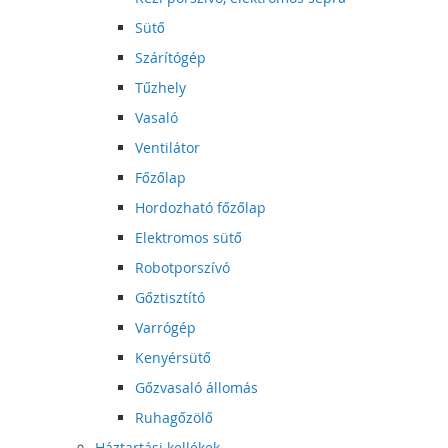
Sütő
Szárítógép
Tűzhely
Vasaló
Ventilátor
Főzőlap
Hordozható főzőlap
Elektromos sütő
Robotporszívó
Gőztisztító
Varrógép
Kenyérsütő
Gőzvasaló állomás
Ruhagőzölő
Háztartási kellékek