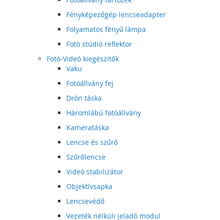
Fényképezőgép lencseadapter
Folyamatos fényű lámpa
Fotó stúdió reflektor
Fotó-Videó kiegészítők
Vaku
Fotóállvány fej
Drón táska
Háromlábú fotóállvány
Kameratáska
Lencse és szűrő
Szűrőlencse
Videó stabilizátor
Objektívsapka
Lencsevédő
Vezeték nélküli jeladó modul