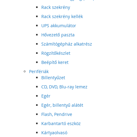
Rack szekrény
Rack szekrény kellék
UPS akkumulátor
Hővezető paszta
Számítógépház alkatrész
Rögzítőkészlet
Beépítő keret
Perifériák
Billentyűzet
CD, DVD, Blu-ray lemez
Egér
Egér, billentyű alátét
Flash, Pendrive
Karbantartó eszköz
Kártyaolvasó