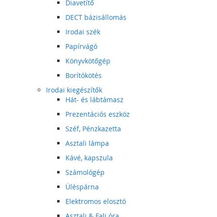
Diavetítő
DECT bázisállomás
Irodai szék
Papírvágó
Könyvkötőgép
Borítókötés
Irodai kiegészítők
Hát- és lábtámasz
Prezentációs eszköz
Széf, Pénzkazetta
Asztali lámpa
Kávé, kapszula
Számológép
Üléspárna
Elektromos elosztó
Asztali & Fali óra