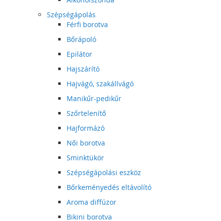
Szépségápolás
Férfi borotva
Bőrápoló
Epilátor
Hajszárító
Hajvágó, szakállvágó
Manikűr-pedikűr
Szőrtelenítő
Hajformázó
Női borotva
Sminktükör
Szépségápolási eszköz
Bőrkeményedés eltávolító
Aroma diffúzor
Bikini borotva