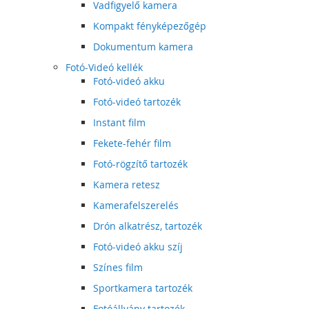
Vadfigyelő kamera
Kompakt fényképezőgép
Dokumentum kamera
Fotó-Videó kellék
Fotó-videó akku
Fotó-videó tartozék
Instant film
Fekete-fehér film
Fotó-rögzítő tartozék
Kamera retesz
Kamerafelszerelés
Drón alkatrész, tartozék
Fotó-videó akku szíj
Színes film
Sportkamera tartozék
Fotóállvány tartozék