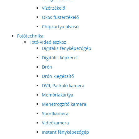
Vízérzékelő
Okos füstérzékelő
Chipkártya olvasó
Fotótechnika
Fotó-Videó eszköz
Digitális fényképezőgép
Digitális képkeret
Drón
Drón kiegészítő
DVR, Parkoló kamera
Memóriakártya
Menetrögzítő kamera
Sportkamera
Videókamera
Instant fényképezőgép