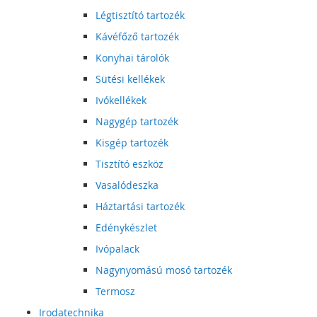
Légtisztító tartozék
Kávéfőző tartozék
Konyhai tárolók
Sütési kellékek
Ivókellékek
Nagygép tartozék
Kisgép tartozék
Tisztító eszköz
Vasalódeszka
Háztartási tartozék
Edénykészlet
Ivópalack
Nagynyomású mosó tartozék
Termosz
Irodatechnika