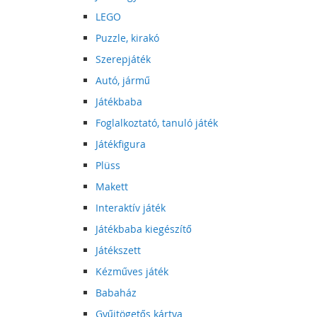
LEGO
Puzzle, kirakó
Szerepjáték
Autó, jármű
Játékbaba
Foglalkoztató, tanuló játék
Játékfigura
Plüss
Makett
Interaktív játék
Játékbaba kiegészítő
Játékszett
Kézműves játék
Babaház
Gyűjtögetős kártya