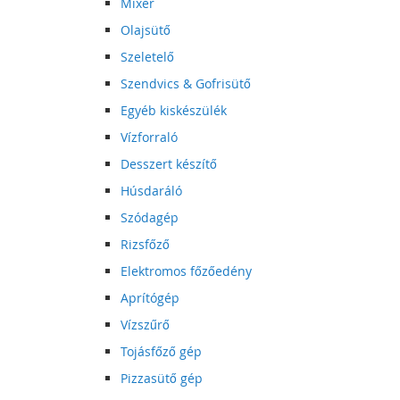
Mixer
Olajsütő
Szeletelő
Szendvics & Gofrisütő
Egyéb kiskészülék
Vízforraló
Desszert készítő
Húsdaráló
Szódagép
Rizsfőző
Elektromos főzőedény
Aprítógép
Vízszűrő
Tojásfőző gép
Pizzasütő gép