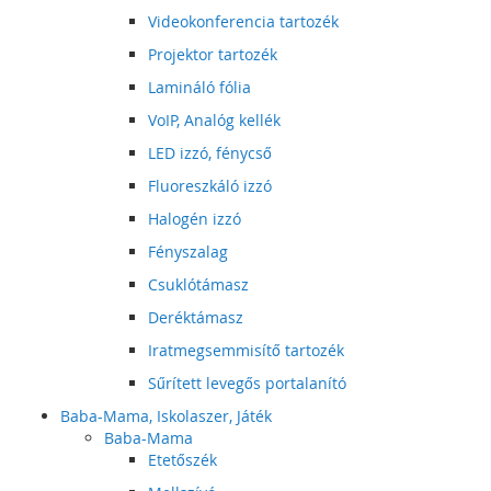
Videokonferencia tartozék
Projektor tartozék
Lamináló fólia
VoIP, Analóg kellék
LED izzó, fénycső
Fluoreszkáló izzó
Halogén izzó
Fényszalag
Csuklótámasz
Deréktámasz
Iratmegsemmisítő tartozék
Sűrített levegős portalanító
Baba-Mama, Iskolaszer, Játék
Baba-Mama
Etetőszék