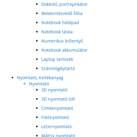
Dokkoló, portreplikátor
Betekintésvédő fólia
Notebook hűtőpad
Notebook táska
Numerikus billentyű
Notebook akkumulátor
Laptop tartozék
Számitógéptartó
Nyomtató, Kellékanyag
Nyomtató
3D nyomtató
3D nyomtató toll
Címkenyomtató
Fotónyomtató
Lézernyomtató
Mátrix nyomtató