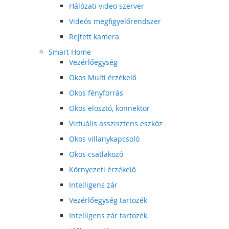
Hálózati video szerver
Videós megfigyelőrendszer
Rejtett kamera
Smart Home
Vezérlőegység
Okos Multi érzékelő
Okos fényforrás
Okos elosztó, konnektor
Virtuális asszisztens eszköz
Okos villanykapcsoló
Okos csatlakozó
Környezeti érzékelő
Intelligens zár
Vezérlőegység tartozék
Intelligens zár tartozék