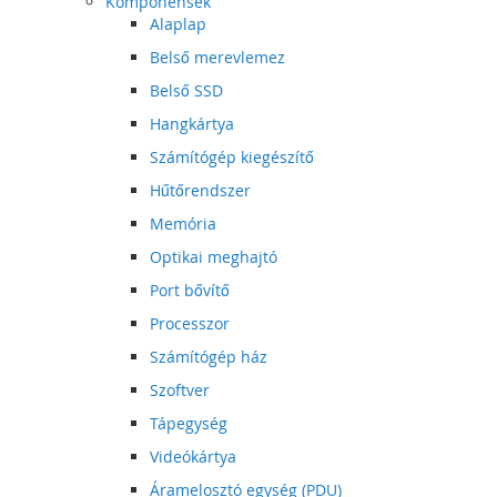
Komponensek
Alaplap
Belső merevlemez
Belső SSD
Hangkártya
Számítógép kiegészítő
Hűtőrendszer
Memória
Optikai meghajtó
Port bővítő
Processzor
Számítógép ház
Szoftver
Tápegység
Videókártya
Áramelosztó egység (PDU)