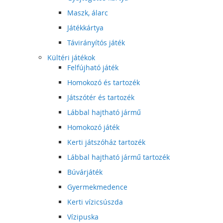
Maszk, álarc
Játékkártya
Távirányítós játék
Kültéri játékok
Felfújható játék
Homokozó és tartozék
Játszótér és tartozék
Lábbal hajtható jármű
Homokozó játék
Kerti játszóház tartozék
Lábbal hajtható jármű tartozék
Búvárjáték
Gyermekmedence
Kerti vízicsúszda
Vízipuska