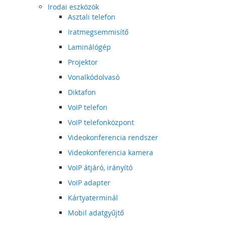
Irodai eszközök
Asztali telefon
Iratmegsemmisítő
Laminálógép
Projektor
Vonalkódolvasó
Diktafon
VoIP telefon
VoIP telefonközpont
Videokonferencia rendszer
Videokonferencia kamera
VoIP átjáró, irányító
VoIP adapter
Kártyaterminál
Mobil adatgyűjtő