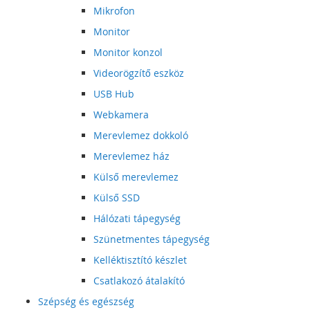
Mikrofon
Monitor
Monitor konzol
Videorögzítő eszköz
USB Hub
Webkamera
Merevlemez dokkoló
Merevlemez ház
Külső merevlemez
Külső SSD
Hálózati tápegység
Szünetmentes tápegység
Kelléktisztító készlet
Csatlakozó átalakító
Szépség és egészség