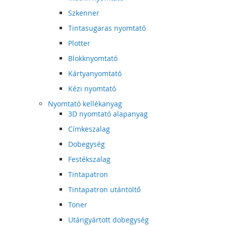
Szkenner
Tintasugaras nyomtató
Plotter
Blokknyomtató
Kártyanyomtató
Kézi nyomtató
Nyomtató kellékanyag
3D nyomtató alapanyag
Címkeszalag
Dobegység
Festékszalag
Tintapatron
Tintapatron utántöltő
Toner
Utángyártott dobegység