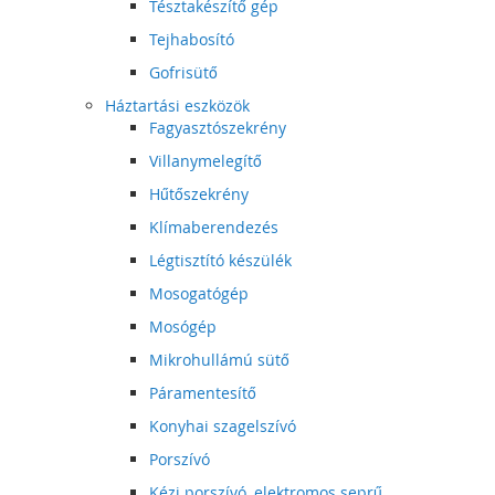
Tésztakészítő gép
Tejhabosító
Gofrisütő
Háztartási eszközök
Fagyasztószekrény
Villanymelegítő
Hűtőszekrény
Klímaberendezés
Légtisztító készülék
Mosogatógép
Mosógép
Mikrohullámú sütő
Páramentesítő
Konyhai szagelszívó
Porszívó
Kézi porszívó, elektromos seprű