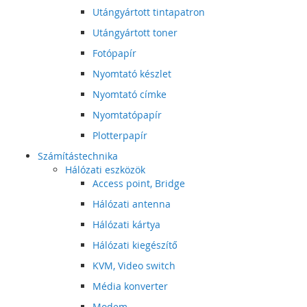
Utángyártott tintapatron
Utángyártott toner
Fotópapír
Nyomtató készlet
Nyomtató címke
Nyomtatópapír
Plotterpapír
Számítástechnika
Hálózati eszközök
Access point, Bridge
Hálózati antenna
Hálózati kártya
Hálózati kiegészítő
KVM, Video switch
Média konverter
Modem