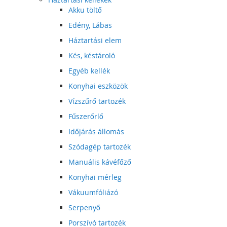
Akku töltő
Edény, Lábas
Háztartási elem
Kés, késtároló
Egyéb kellék
Konyhai eszközök
Vízszűrő tartozék
Fűszerőrlő
Időjárás állomás
Szódagép tartozék
Manuális kávéfőző
Konyhai mérleg
Vákuumfóliázó
Serpenyő
Porszívó tartozék