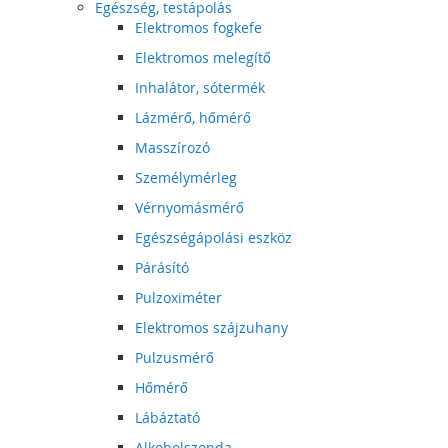
Egészség, testápolás
Elektromos fogkefe
Elektromos melegítő
Inhalátor, sótermék
Lázmérő, hőmérő
Masszírozó
Személymérleg
Vérnyomásmérő
Egészségápolási eszköz
Párásító
Pulzoximéter
Elektromos szájzuhany
Pulzusmérő
Hőmérő
Lábáztató
Alkoholszonda