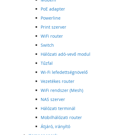
PoE adapter
Powerline
Print szerver
WiFi router
Switch
Hálózati adó-vevő modul
Tűzfal
Wi-Fi lefedettségnövelő
Vezetékes router
WiFi rendszer (Mesh)
NAS szerver
Hálózati terminál
Mobilhálózati router
Átjáró, irányító